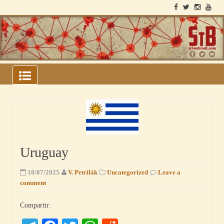
Skip
to
content
ARCHIVOS DEL BLOQUE
SOVIÉTICO
Uruguay
18/07/2025
V. Petrilák
Uncategorized
Leave a
comment
Compartir: