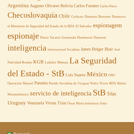
Argentina
Augusto Olivares
Bolívia
Carlos Fuentes
Carlos Parra
Checoslovaquia
Chile
Corbynn
Demetrio Boersner
Dumnova
espionagem
el Ministerio de Seguridad del Estado de la RDA
El Salvador
espionaje
Flavio Tavares
Guatemala
Humbeerto Damonte
inteligencia
James Holger Blair
Internacional Socialista
José
La Seguridad
KGB
Natividad Rosales
Ladislav Bittman
del Estado - StB
México
Luis Suarez
ONU
Panama
Operación Manuel
Partido Socialista do Uruguai
Pedro Torres
RDA
Ruben
StB
servicio de inteligencia
Trías
Monmtedonico
Uruguay
Venezuela
Vivian Trías
Óscar Maria Infantozzi Soba