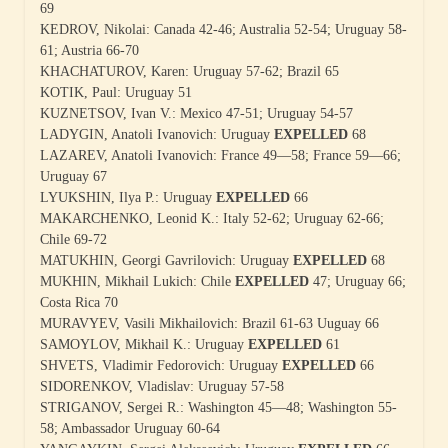
69
KEDROV, Nikolai: Canada 42-46; Australia 52-54; Uruguay 58-
61; Austria 66-70
KHACHATUROV, Karen: Uruguay 57-62; Brazil 65
KOTIK, Paul: Uruguay 51
KUZNETSOV, Ivan V.: Mexico 47-51; Uruguay 54-57
LADYGIN, Anatoli Ivanovich: Uruguay
EXPELLED
68
LAZAREV, Anatoli Ivanovich: France 49—58; France 59—66;
Uruguay 67
LYUKSHIN, Ilya P.: Uruguay
EXPELLED
66
MAKARCHENKO, Leonid K.: Italy 52-62; Uruguay 62-66;
Chile 69-72
MATUKHIN, Georgi Gavrilovich: Uruguay
EXPELLED
68
MUKHIN, Mikhail Lukich: Chile
EXPELLED
47; Uruguay 66;
Costa Rica 70
MURAVYEV, Vasili Mikhailovich: Brazil 61-63 Uuguay 66
SAMOYLOV, Mikhail K.: Uruguay
EXPELLED
61
SHVETS, Vladimir Fedorovich: Uruguay
EXPELLED
66
SIDORENKOV, Vladislav: Uruguay 57-58
STRIGANOV, Sergei R.: Washington 45—48; Washington 55-
58; Ambassador Uruguay 60-64