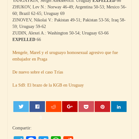
YANGAYKIN, Sergei Alekseevich: Uruguay
EXPELLED
66
ZHUKOV, Lev N.: Norway 46-49; Argentina 50-53; Mexico 56-
60; Brazil 62-65; Uruguay 69
ZINOVEV, Nikolai V.: Pakistan 49-51; Pakistan 53-56; Iraq 58-
59; Uruguay 59-62
ZUDIN, Alexei A.: Washington 50-54; Uruguay 63-66
EXPELLED
66
Mengele, Mareš y el uruguayo homosexual agresivo que fue
embajador en Praga
De nuevo sobre el caso Trías
La StB: El brazo de la KGB en Uruguay
0
Compartir: