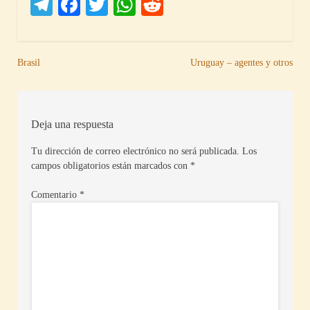
Telegram
Facebook
Twitter
WhatsApp
Reddit
Navegación
Brasil
Uruguay – agentes y otros
de
entradas
Deja una respuesta
Tu dirección de correo electrónico no será publicada.
Los
campos obligatorios están marcados con
*
Comentario
*