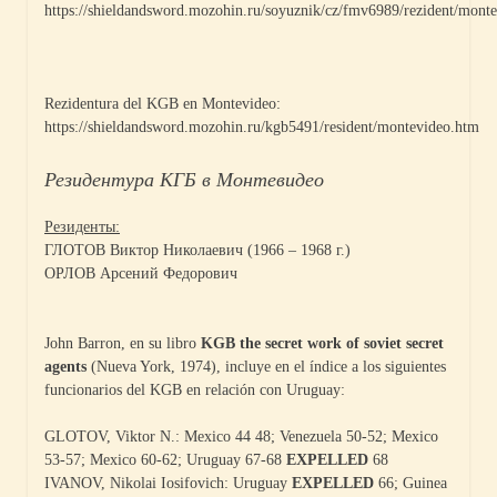
https://shieldandsword.mozohin.ru/soyuznik/cz/fmv6989/rezident/mont
Rezidentura del KGB en Montevideo:
https://shieldandsword.mozohin.ru/kgb5491/resident/montevideo.htm
Резидентура КГБ в Монтевидео
Резиденты:
ГЛОТОВ Виктор Николаевич (1966 – 1968 г.)
ОРЛОВ Арсений Федорович
John Barron, en su libro
KGB the secret work of soviet secret
agents
(Nueva York, 1974), incluye en el índice a los siguientes
funcionarios del KGB en relación con Uruguay:
GLOTOV, Viktor N.: Mexico 44 48; Venezuela 50-52; Mexico
53-57; Mexico 60-62; Uruguay 67-68
EXPELLED
68
IVANOV, Nikolai Iosifovich: Uruguay
EXPELLED
66; Guinea