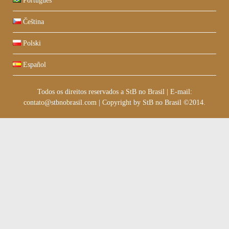
Português
Čeština
Polski
Español
Todos os direitos reservados a StB no Brasil
|
E-mail:
contato@stbnobrasil.com
|
Copyright by
StB no Brasil ©2014
.