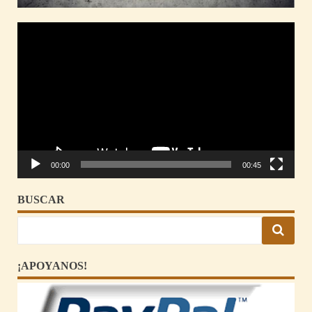
Reproductor
de
vídeo
00:00
00:45
BUSCAR
¡APOYANOS!