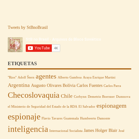
Tweets by StBnoBrasil
ETIQUETAS
agentes
"Rios"
Adolf Štern
Alberto Gamboa
Araya Enrique Martini
Argentina
Augusto Olivares
Bolívia
Carlos Fuentes
Carlos Parra
Checoslovaquia
Chile
Corbynn
Demetrio Boersner
Dumnova
espionagem
el Ministerio de Seguridad del Estado de la RDA
El Salvador
espionaje
Flavio Tavares
Guatemala
Humbeerto Damonte
inteligencia
James Holger Blair
Internacional Socialista
José