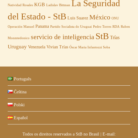
La Seguridad
KGB
Natividad Rosales
Ladislav Bittman
del Estado - StB
México
Luis Suarez
ONU
Panama
Operación Manuel
Partido Socialista do Uruguai
Pedro Torres
RDA
Ruben
StB
servicio de inteligencia
Trías
Monmtedonico
Uruguay
Venezuela
Vivian Trías
Óscar Maria Infantozzi Soba
Português
Čeština
Polski
Español
Todos os direitos reservados a StB no Brasil
|
E-mail: