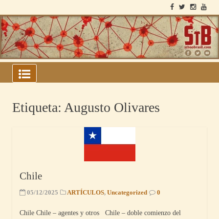
Skip
to
content
ARCHIVOS DEL BLOQUE
SOVIÉTICO
Etiqueta:
Augusto Olivares
Chile
05/12/2025
ARTÍCULOS
,
Uncategorized
0
Chile Chile – agentes y otros Chile – doble comienzo del