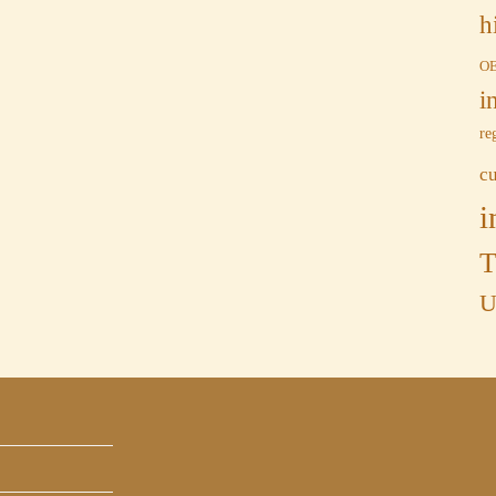
h
O
i
re
c
i
T
U