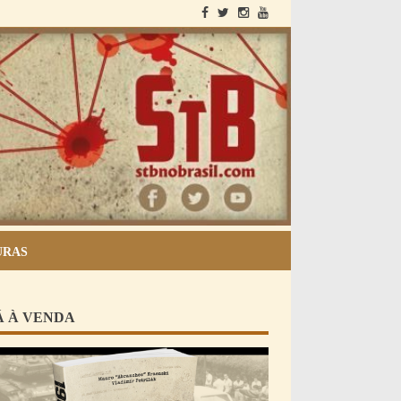
StB no Brasil
URAS
Á À VENDA