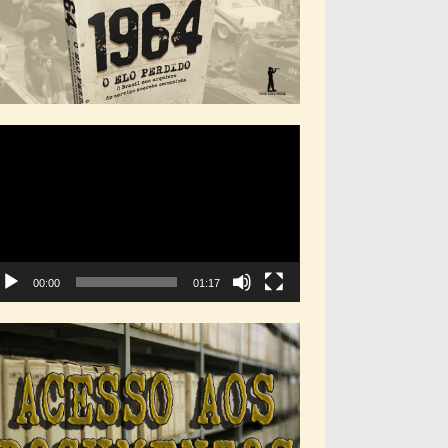
cador
deo
00:00
01:17