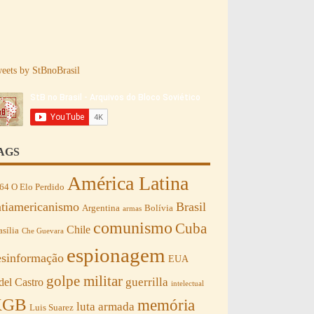
eets by StBnoBrasil
AGS
América Latina
64 O Elo Perdido
ntiamericanismo
Brasil
Argentina
Bolívia
armas
comunismo
Cuba
Chile
asília
Che Guevara
espionagem
esinformação
EUA
golpe militar
guerrilla
del Castro
intelectual
KGB
memória
luta armada
Luis Suarez