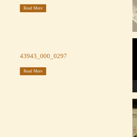
Read More
To
de
ví
43943_000_0297
Read More