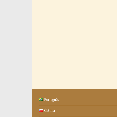
Português
Čeština