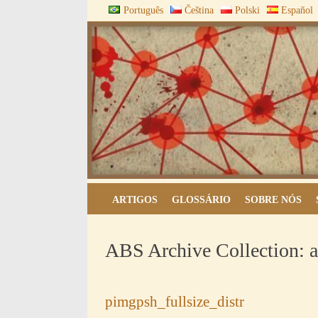
Skip
Português
Čeština
Polski
Español
to
content
ARQUIVOS DO BLOCO
ARTIGOS
GLOSSÁRIO
SOBRE NÓS
ABS Archive Collection:
a
pimgpsh_fullsize_distr