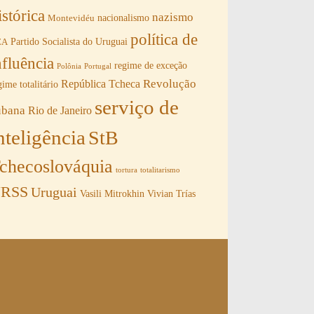
istórica
nazismo
nacionalismo
Montevidéu
política de
Partido Socialista do Uruguai
EA
nfluência
regime de exceção
Polônia
Portugal
Revolução
República Tcheca
gime totalitário
serviço de
ubana
Rio de Janeiro
nteligência
StB
checoslováquia
tortura
totalitarismo
RSS
Uruguai
Vasili Mitrokhin
Vivian Trías