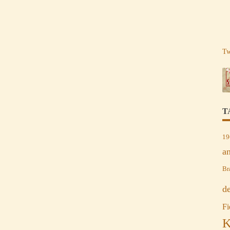
Tw
T
19
a
Br
d
Fi