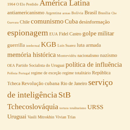
América Latina
1964 O Elo Perdido
antiamericanismo
Brasil
Argentina
Bolívia
Brasília
armas
Che
comunismo
Cuba
desinformação
Chile
Guevara
espionagem
golpe militar
Fidel Castro
EUA
KGB
guerrilla
luta armada
Luis Suarez
intelectual
memória histórica
nazismo
nacionalismo
Montevidéu
política de influência
Partido Socialista do Uruguai
OEA
República
regime de exceção
regime totalitário
Polônia
Portugal
serviço
Revolução cubana
Tcheca
Rio de Janeiro
de inteligência
StB
Tchecoslováquia
URSS
tortura
totalitarismo
Uruguai
Vasili Mitrokhin
Vivian Trías