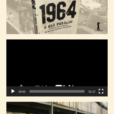
Tocador
de
vídeo
00:00
01:17