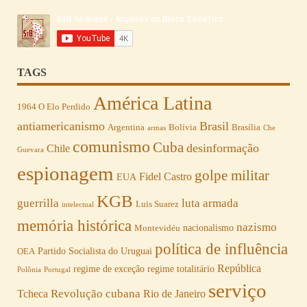
TAGS
América Latina
1964 O Elo Perdido
antiamericanismo
Brasil
Argentina
Bolívia
Brasília
armas
Che
comunismo
Cuba
desinformação
Chile
Guevara
espionagem
golpe militar
Fidel Castro
EUA
KGB
guerrilla
luta armada
Luis Suarez
intelectual
memória histórica
nazismo
nacionalismo
Montevidéu
política de influência
Partido Socialista do Uruguai
OEA
República
regime de exceção
regime totalitário
Polônia
Portugal
serviço
Revolução cubana
Tcheca
Rio de Janeiro