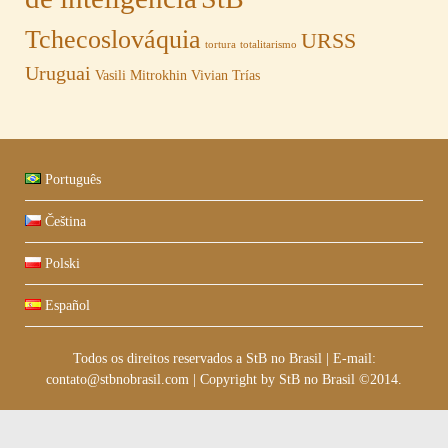
Tchecoslováquia
URSS
tortura
totalitarismo
Uruguai
Vasili Mitrokhin
Vivian Trías
Português
Čeština
Polski
Español
Todos os direitos reservados a StB no Brasil
|
E-mail:
contato@stbnobrasil.com
|
Copyright by
StB no Brasil ©2014
.