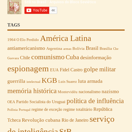
TAGS
América Latina
1964 O Elo Perdido
antiamericanismo
Brasil
Argentina
Bolívia
Brasília
armas
Che
comunismo
Cuba
desinformação
Chile
Guevara
espionagem
golpe militar
Fidel Castro
EUA
KGB
guerrilla
luta armada
Luis Suarez
intelectual
memória histórica
nazismo
nacionalismo
Montevidéu
política de influência
Partido Socialista do Uruguai
OEA
República
regime de exceção
regime totalitário
Polônia
Portugal
serviço
Revolução cubana
Tcheca
Rio de Janeiro
de inteligência
StB