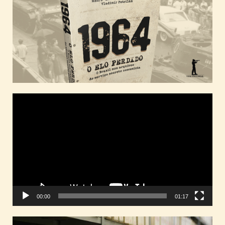
Tocador
de
vídeo
00:00
01:17