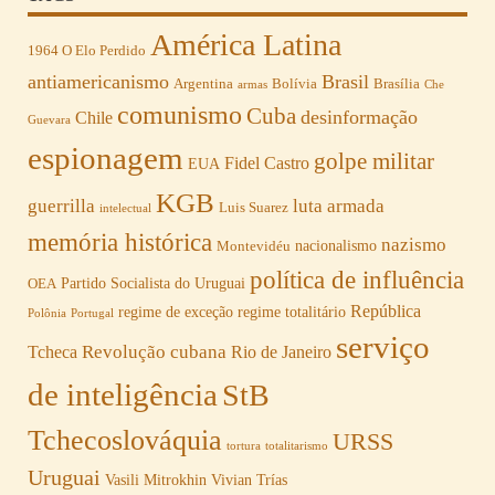
América Latina
1964 O Elo Perdido
antiamericanismo
Brasil
Argentina
Bolívia
Brasília
armas
Che
comunismo
Cuba
desinformação
Chile
Guevara
espionagem
golpe militar
Fidel Castro
EUA
KGB
guerrilla
luta armada
Luis Suarez
intelectual
memória histórica
nazismo
nacionalismo
Montevidéu
política de influência
Partido Socialista do Uruguai
OEA
República
regime de exceção
regime totalitário
Polônia
Portugal
serviço
Revolução cubana
Tcheca
Rio de Janeiro
de inteligência
StB
Tchecoslováquia
URSS
tortura
totalitarismo
Uruguai
Vasili Mitrokhin
Vivian Trías