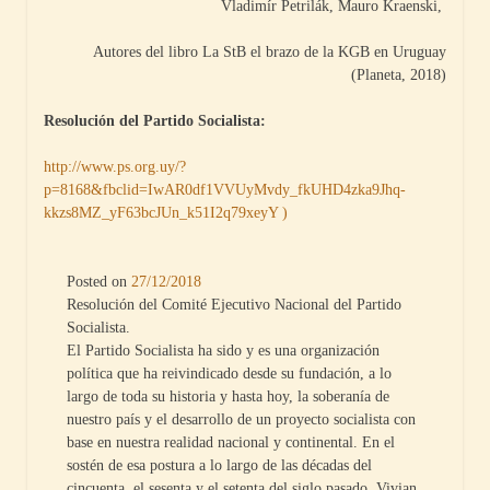
Vladimír Petrilák, Mauro Kraenski,
Autores del libro La StB el brazo de la KGB en Uruguay
(Planeta, 2018)
Resolución del Partido Socialista:
http://www.ps.org.uy/?
p=8168&fbclid=IwAR0df1VVUyMvdy_fkUHD4zka9Jhq-
kkzs8MZ_yF63bcJUn_k51I2q79xeyY )
Posted on
27/12/2018
Resolución del Comité Ejecutivo Nacional del Partido
Socialista.
El Partido Socialista ha sido y es una organización
política que ha reivindicado desde su fundación, a lo
largo de toda su historia y hasta hoy, la soberanía de
nuestro país y el desarrollo de un proyecto socialista con
base en nuestra realidad nacional y continental. En el
sostén de esa postura a lo largo de las décadas del
cincuenta, el sesenta y el setenta del siglo pasado, Vivian