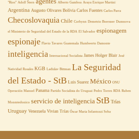
agentes
"Rios"
Adolf Štern
Alberto Gamboa
Araya Enrique Martini
Argentina
Augusto Olivares
Bolívia
Carlos Fuentes
Carlos Parra
Checoslovaquia
Chile
Corbynn
Demetrio Boersner
Dumnova
espionagem
el Ministerio de Seguridad del Estado de la RDA
El Salvador
espionaje
Flavio Tavares
Guatemala
Humbeerto Damonte
inteligencia
James Holger Blair
Internacional Socialista
José
La Seguridad
KGB
Natividad Rosales
Ladislav Bittman
del Estado - StB
México
Luis Suarez
ONU
Panama
Operación Manuel
Partido Socialista do Uruguai
Pedro Torres
RDA
Ruben
StB
servicio de inteligencia
Trías
Monmtedonico
Uruguay
Venezuela
Vivian Trías
Óscar Maria Infantozzi Soba