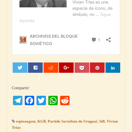
0
Compartir:
Telegram
Facebook
Twitter
WhatsApp
Reddit
espionagem
,
KGB
,
Partido Socialista do Uruguai
,
StB
,
Vivian
Trías