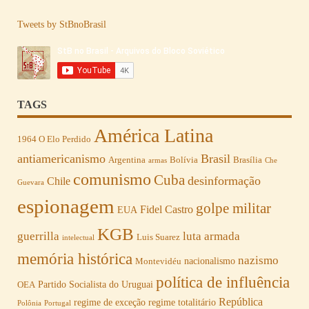
Tweets by StBnoBrasil
TAGS
América Latina
1964 O Elo Perdido
antiamericanismo
Brasil
Argentina
Bolívia
Brasília
armas
Che
comunismo
Cuba
desinformação
Chile
Guevara
espionagem
golpe militar
Fidel Castro
EUA
KGB
guerrilla
luta armada
Luis Suarez
intelectual
memória histórica
nazismo
nacionalismo
Montevidéu
política de influência
Partido Socialista do Uruguai
OEA
República
regime de exceção
regime totalitário
Polônia
Portugal