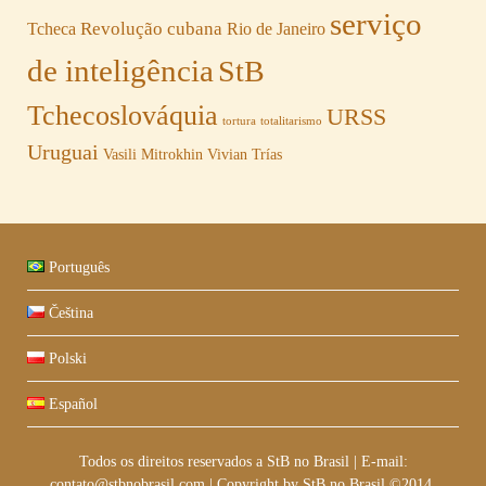
serviço
Revolução cubana
Tcheca
Rio de Janeiro
de inteligência
StB
Tchecoslováquia
URSS
tortura
totalitarismo
Uruguai
Vasili Mitrokhin
Vivian Trías
Português
Čeština
Polski
Español
Todos os direitos reservados a StB no Brasil
|
E-mail:
contato@stbnobrasil.com
|
Copyright by
StB no Brasil ©2014
.