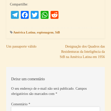
Compartilhe:
Telegram
Facebook
Twitter
WhatsApp
Reddit
América Latina
,
espionagem
,
StB
Navegação
Um passaporte válido
Designação dos Quadros das
Rezidenturas da Inteligência da
de
StB na América Latina em 1956
Post
Deixe um comentário
O seu endereço de e-mail não será publicado.
Campos
obrigatórios são marcados com
*
Comentário
*