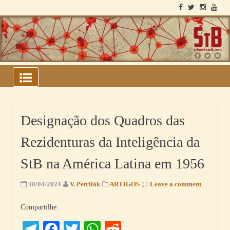
Skip
to
content
ARQUIVOS DO BLOCO
SOVIÉTICO
Designação dos Quadros das
Rezidenturas da Inteligência da
StB na América Latina em 1956
30/04/2024
V. Petrilák
ARTIGOS
Leave a comment
Compartilhe:
Telegram
Facebook
Twitter
WhatsApp
Reddit