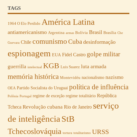
TAGS
América Latina
1964 O Elo Perdido
antiamericanismo
Brasil
Argentina
Bolívia
Brasília
armas
Che
comunismo
Cuba
desinformação
Chile
Guevara
espionagem
golpe militar
Fidel Castro
EUA
KGB
guerrilla
luta armada
Luis Suarez
intelectual
memória histórica
nazismo
nacionalismo
Montevidéu
política de influência
Partido Socialista do Uruguai
OEA
República
regime de exceção
regime totalitário
Polônia
Portugal
serviço
Revolução cubana
Tcheca
Rio de Janeiro
de inteligência
StB
Tchecoslováquia
URSS
tortura
totalitarismo