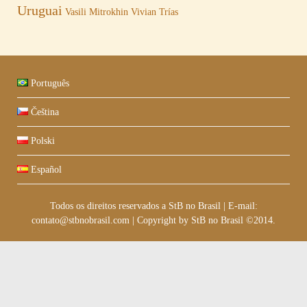
Uruguai
Vasili Mitrokhin
Vivian Trías
Português
Čeština
Polski
Español
Todos os direitos reservados a StB no Brasil
|
E-mail:
contato@stbnobrasil.com
|
Copyright by
StB no Brasil ©2014
.