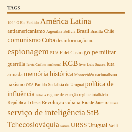
TAGS
América Latina
1964 O Elo Perdido
antiamericanismo
Brasil
Chile
Argentina
Bolívia
Brasília
comunismo
Cuba
desinformação
DGI
espionagem
golpe militar
Fidel Castro
EUA
KGB
guerrilla
luta
Luis Suarez
Igreja Católica
intelectual
livro
memória histórica
armada
nacionalismo
Montevidéu
política de
nazismo
Partido Socialista do Uruguai
OEA
influência
regime de exceção
regime totalitário
Polônia
Revolução cubana
República Tcheca
Rio de Janeiro
Rússia
serviço de inteligência
StB
Tchecoslováquia
URSS
Uruguai
Vasili
tortura