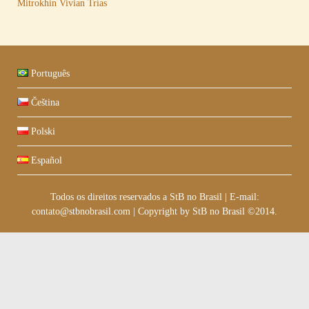
Mitrokhin
Vivian Trías
Português
Čeština
Polski
Español
Todos os direitos reservados a StB no Brasil
|
E-mail:
contato@stbnobrasil.com
|
Copyright by
StB no Brasil ©2014
.