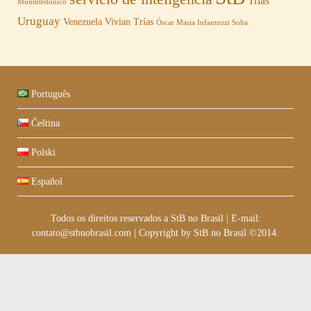
Trías
Monmtedonico
Uruguay
Venezuela
Vivian Trías
Óscar Maria Infantozzi Soba
Português
Čeština
Polski
Español
Todos os direitos reservados a StB no Brasil
|
E-mail:
contato@stbnobrasil.com
|
Copyright by
StB no Brasil ©2014
.