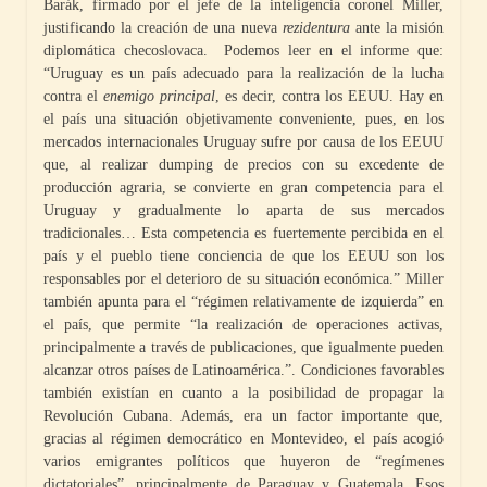
Barák, firmado por el jefe de la inteligencia coronel Miller,
justificando la creación de una nueva
rezidentura
ante la misión
diplomática checoslovaca. Podemos leer en el informe que:
“Uruguay es un país adecuado para la realización de la lucha
contra el
enemigo principal
, es decir, contra los EEUU. Hay en
el país una situación objetivamente conveniente, pues, en los
mercados internacionales Uruguay sufre por causa de los EEUU
que, al realizar dumping de precios con su excedente de
producción agraria, se convierte en gran competencia para el
Uruguay y gradualmente lo aparta de sus mercados
tradicionales… Esta competencia es fuertemente percibida en el
país y el pueblo tiene conciencia de que los EEUU son los
responsables por el deterioro de su situación económica.” Miller
también apunta para el “régimen relativamente de izquierda” en
el país, que permite “la realización de operaciones activas,
principalmente a través de publicaciones, que igualmente pueden
alcanzar otros países de Latinoamérica.”. Condiciones favorables
también existían en cuanto a la posibilidad de propagar la
Revolución Cubana. Además, era un factor importante que,
gracias al régimen democrático en Montevideo, el país acogió
varios emigrantes políticos que huyeron de “regímenes
dictatoriales”, principalmente de Paraguay y Guatemala. Esos