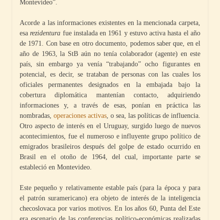
Montevideo”.
Acorde a las informaciones existentes en la mencionada carpeta,
esa
rezidentura
fue instalada en 1961 y estuvo activa hasta el año
de 1971. Con base en otro documento, podemos saber que, en el
año de 1963, la StB aún no tenía colaborador (agente) en este
país, sin embargo ya venía “trabajando” ocho figurantes en
potencial, es decir, se trataban de personas con las cuales los
oficiales permanentes designados en la embajada bajo la
cobertura diplomática mantenían contacto, adquiriendo
informaciones y, a través de esas, ponían en práctica las
nombradas,
operaciones activas
, o sea, las políticas de influencia.
Otro aspecto de interés en el Uruguay, surgido luego de nuevos
acontecimientos, fue el numeroso e influyente grupo político de
emigrados brasileiros después del golpe de estado ocurrido en
Brasil en el otoño de 1964, del cual, importante parte se
estableció en Montevideo.
Este pequeño y relativamente estable país (para la época y para
el patrón suramericano) era objeto de interés de la inteligencia
checoslovaca por varios motivos. En los años 60, Punta del Este
era escenario de las conferencias político-económicas realizadas