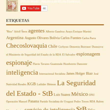
ETIQUETAS
agentes
"Rios"
Adolf Štern
Alberto Gamboa
Araya Enrique Martini
Argentina
Augusto Olivares
Bolívia
Carlos Fuentes
Carlos Parra
Checoslovaquia
Chile
Corbynn
Demetrio Boersner
Dumnova
espionagem
el Ministerio de Seguridad del Estado de la RDA
El Salvador
espionaje
Flavio Tavares
Guatemala
Humbeerto Damonte
inteligencia
James Holger Blair
Internacional Socialista
José
La Seguridad
KGB
Natividad Rosales
Ladislav Bittman
del Estado - StB
México
Luis Suarez
ONU
Panama
Operación Manuel
Partido Socialista do Uruguai
Pedro Torres
RDA
Ruben
StB
servicio de inteligencia