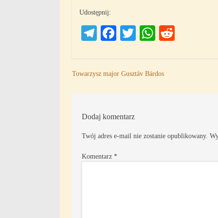
Udostępnij:
Telegram
Facebook
Twitter
WhatsAp
Reddit
Nawigacja
Towarzysz major Gusztáv Bárdos
wpisu
Dodaj komentarz
Twój adres e-mail nie zostanie opublikowany.
Wy
Komentarz
*