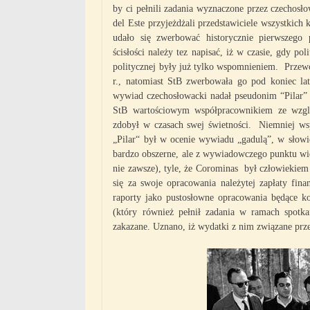
by ci pełnili zadania wyznaczone przez czechosł
del Este przyjeżdżali przedstawiciele wszystkic
udało się zwerbować historycznie pierwszego 
ścisłości należy tez napisać, iż w czasie, gdy p
politycznej były już tylko wspomnieniem. Prze
r., natomiast StB zwerbowała go pod koniec l
wywiad czechosłowacki nadał pseudonim “Pilar” i
StB wartościowym współpracownikiem ze względ
zdobył w czasach swej świetności. Niemniej ws
„Pilar“ był w ocenie wywiadu „gadulą”, w słowie
bardzo obszerne, ale z wywiadowczego punktu wi
nie zawsze), tyle, że Corominas był człowiekiem
się za swoje opracowania należytej zapłaty fina
raporty jako pustosłowne opracowania będące k
(który również pełnił zadania w ramach spotk
zakazane. Uznano, iż wydatki z nim związane prz