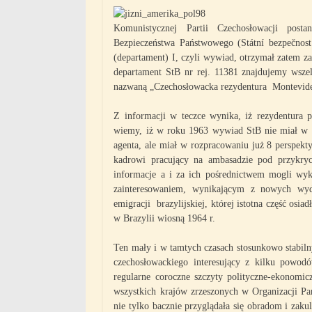
Komunistycznej Partii Czechosłowacji post
Bezpieczeństwa Państwowego (Státní bezpečnos
(departament) I, czyli wywiad, otrzymał zatem z
departament StB nr rej. 11381 znajdujemy wszelk
nazwaną „Czechosłowacka rezydentura Montevid
Z informacji w teczce wynika, iż rezydentura 
wiemy, iż w roku 1963 wywiad StB nie miał w 
agenta, ale miał w rozpracowaniu już 8 perspekt
kadrowi pracujący na ambasadzie pod przykry
informacje a i za ich pośrednictwem mogli wy
zainteresowaniem, wynikającym z nowych wyd
emigracji brazylijskiej, której istotna część 
w Brazylii wiosną 1964 r.
Ten mały i w tamtych czasach stosunkowo stabiln
czechosłowackiego interesujący z kilku powo
regularne coroczne szczyty polityczne-ekonomic
wszystkich krajów zrzeszonych w Organizacji P
nie tylko bacznie przyglądała się obradom i zaku