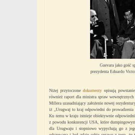
Guevara jako gość s
prezydenta Eduardo Victo
Niżej przytoczone
dokumenty
opisują powstani
również raport dla ministra spraw wewnętrznyc
Millera uzasadniający założenie nowej rezydentu
iż „Urugwaj to kraj odpowiedni do prowadzeni
Ku temu w kraju istnieje obiektywnie odpowiedn
z powodu konkurencji USA, które dumpingowymi 
dla Urugwaju i stopniowo wypychają go z jeg
odczuwana i lud zdaje sobie sprawę z tego, że 