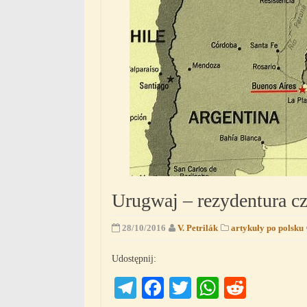
Urugwaj – rezydentura 
28/10/2016
V. Petrilák
artykuły po polsku
Udostępnij:
Telegram
Facebook
Twitter
WhatsAp
Reddit