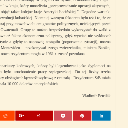
żim“ w kraju, który umożliwia „przeprowadzanie operacji aktywnych,
 objąć także kolejne kraje Ameryki Łacińskiej.”. Dogodne warunki
ewolucji kubańskiej. Niemniej ważnym faktorem było też i to, że ze
aj przyjmował wielu emigrantów politycznych, uciekających przed
i Gwatemali. Grupy te można bezpośrednio wykorzystać do walki z
również faktor ekonomiczno-polityczny, gdyż wywiad nie wykluczał
ntynie a gdyby to naprawdę nastąpiło (pogorszenie sytuacji), można
Montevideo – przekonywał swego zwierzchnika, ministra Baráka,
i nowa rezydentura mogła w 1961 r. zostać powołana.
nariuszy kadrowych, którzy byli legendowani jako dyplomaci na
m było uruchomienie pracy szpiegowskiej. Do tej liczby trzeba
óry obsługiwał łączność szyfrową z centralą. Rezydentura StB miała
ymała 10 000 dolarów amerykańskich.
Vladimír Petrilák
+1