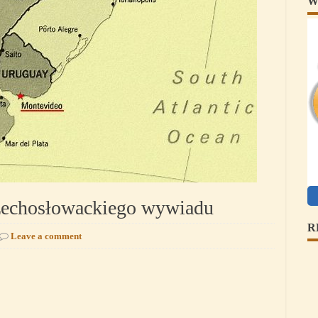
W
czechosłowackiego wywiadu
R
Leave a comment
p