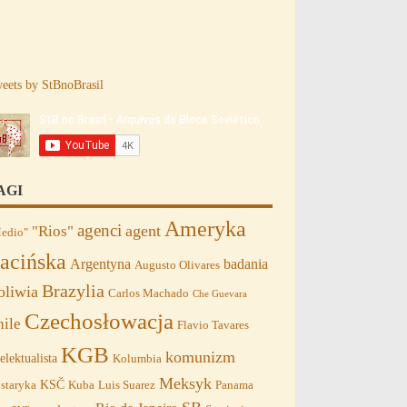
eets by StBnoBrasil
AGI
Ameryka
agenci
agent
"Rios"
edio"
acińska
Argentyna
badania
Augusto Olivares
Brazylia
oliwia
Carlos Machado
Che Guevara
Czechosłowacja
hile
Flavio Tavares
KGB
komunizm
telektualista
Kolumbia
Meksyk
KSČ
staryka
Kuba
Luis Suarez
Panama