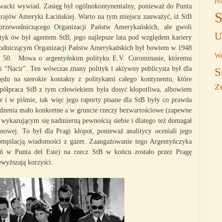
Pe
owacki wywiad. Zasięg był ogólnokontynentalny, ponieważ do Punta
S
h krajów Ameryki Łacińskiej. Warto na tym miejscu zauważyć, iż StB
przewodniczącego Organizacji Państw Amerykańskich, ale gwoli
U
olityk ów był agentem StB, jego najlepsze lata pod względem kariery
wodniczącym Organizacji Państw Amerykańskich był bowiem w 1948
We
at 50. Mowa o argentyńskim polityku E.V. Corominasie, któremu
 “Nacir”. Ten wówczas znany polityk i aktywny publicysta był dla
S
u na szerokie kontakty z politykami całego kontynentu, które
Z
półpraca StB z tym człowiekiem była dosyć kłopotliwa, albowiem
 i w piśmie, tak więc jego raporty pisane dla StB były co prawda
dzenia mało konkretne a w gruncie rzeczy bezwartościowe (zapewne
 wykazującym się nadmierną pewnością siebie i dlatego też domagał
nsowej. To był dla Pragi kłopot, ponieważ analitycy oceniali jego
ompilacją wiadomości z gazet. Zaangażowanie tego Argentyńczyka
ań w Punta del Este) na rzecz StB w końcu zostało przez Pragę
ewyższają korzyści.