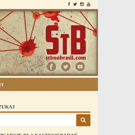
StB i Brazilia
RY
ZUKAJ