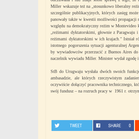
Miller wskazuje też na „stosunkowo liberalny re
szczególnie publikacyjnych, których zasięg może
panowały także w kwestii możliwości propagacji r
względu na demokratyczny reżim w Montevideo kr
„reżimami dyktatorskimi, głownie z Paragwaju 
reżimami dyktatorskimi w ich krajach.“ Istniał 
istotnego pogorszenia sytuacji agenturalnej Arge
by wywiadowców przerzucić z Buenos Aires do 
naczelnik wywiadu Miller. Minister wydał zgodę 
StB do Urugwaju wysłała dwóch swoich funkcjo
ambasadzie, ale których rzeczywistym zadanie
oczywiście dołączyć pracownika technicznego, kt
swój fundusz – na rozruch pracy w 1961 r. otrz
TWEET
SHARE
0