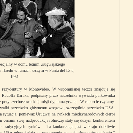
pecjalny w domu letnim urugwajskiego
r Haedo w ramach szczytu w Punta del Este,
1961.
e rezydentury w Montevideo. W wspomnianej teczce znajduje się
h Rudolfa Baráka, podpisany przez naczelnika wywiadu pułkownika
ry przy czechosłowackiej misji dyplomatycznej. W raporcie czytamy,
a walki przeciwko głównemu wrogowi, szczególnie przeciwko USA.
ia sytuacja, ponieważ Urugwaj na rynkach międzynarodowych cierpi
cenami swej nadprodukcji rolniczej stały się dużym konkurentem
o tradycyjnych rynków… Ta konkurencja jest w kraju dotkliwie
to USA odpowiadają za pogorszenie sytuacji ekonomicznej kraju.“