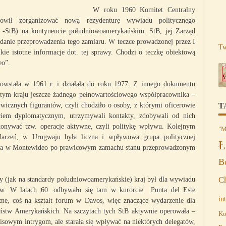
W roku 1960 Komitet Centralny
anowił zorganizować nową rezydenturę wywiadu politycznego
t -StB) na kontynencie południowoamerykańskim. StB, jej Zarząd
adanie przeprowadzenia tego zamiaru. W teczce prowadzonej przez I
Tw
ie istotne informacje dot. tej sprawy. Chodzi o teczkę obiektową
eo”.
powstała w 1961 r. i działała do roku 1977. Z innego dokumentu
tym kraju jeszcze żadnego pełnowartościowego współpracownika –
ywicznych figurantów, czyli chodziło o osoby, z którymi oficerowie
T
ciem dyplomatycznym, utrzymywali kontakty, zdobywali od nich
konywać tzw. operacje aktywne, czyli politykę wpływu. Kolejnym
"M
arzeń, w Urugwaju była liczna i wpływowa grupa politycznej
Ł
osiadła w Montewideo po prawicowym zamachu stanu przeprowadzonym
B
C
y (jak na standardy południowoamerykańskie) kraj był dla wywiadu
dów. W latach 60. odbywało się tam w kurorcie Punta del Este
in
zne, coś na kształt forum w Davos, więc znaczące wydarzenie dla
aństw Amerykańskich. Na szczytach tych StB aktywnie operowała –
Ko
lisowym intrygom, ale starała się wpływać na niektórych delegatów,