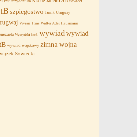
SB
Rio de Janeiro
ru
rezydentura
Sowieci
PVP
tB
szpiegostwo
Tunik
Uruguay
rugwaj
Vivian Trías
Walter Ader Hausmann
wywiad
wywiad
nezuela
Wyszyński kard.
tB
zimna wojna
wywiad wojskowy
wiązek Sowiecki