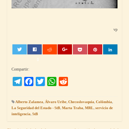
vp
0
Compartir:
Telegram
Facebook
Twitter
WhatsApp
Reddit
Alberto Zalamea
,
Álvaro Uribe
,
Checoslovaquia
,
Colômbia
,
La Seguridad del Estado - StB
,
Marta Traba
,
MRL
,
servicio de
inteligencia
,
StB