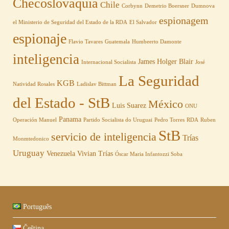
Checoslovaquia
Chile
Corbynn
Demetrio Boersner
Dumnova
espionagem
el Ministerio de Seguridad del Estado de la RDA
El Salvador
espionaje
Flavio Tavares
Guatemala
Humbeerto Damonte
inteligencia
James Holger Blair
Internacional Socialista
José
La Seguridad
KGB
Natividad Rosales
Ladislav Bittman
del Estado - StB
México
Luis Suarez
ONU
Panama
Operación Manuel
Partido Socialista do Uruguai
Pedro Torres
RDA
Ruben
StB
servicio de inteligencia
Trías
Monmtedonico
Uruguay
Venezuela
Vivian Trías
Óscar Maria Infantozzi Soba
Português
Čeština