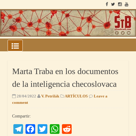
Skip
to
content
ARCHIVOS DEL BLOQUE
SOVIÉTICO
Marta Traba en los documentos
de la inteligencia checoslovaca
28/04/2022
V. Petrilák
ARTÍCULOS
Leave a
comment
Compartir:
Telegram
Facebook
Twitter
WhatsApp
Reddit