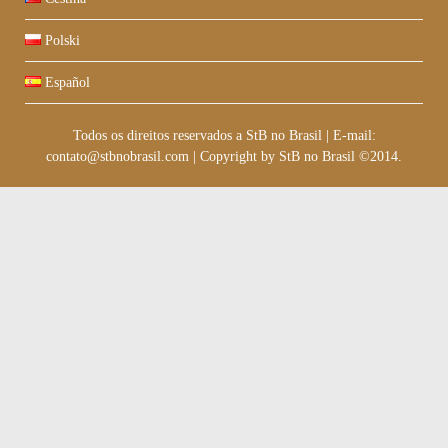
Polski
Español
Todos os direitos reservados a StB no Brasil
|
E-mail:
contato@stbnobrasil.com
|
Copyright by
StB no Brasil ©2014
.