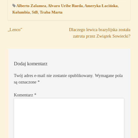
Alberto Zalamea
,
Alvaro Uribe Rueda
,
Ameryka Łacińska
,
Kolumbia
,
StB
,
Traba Marta
Nawigacja
„Lenco”
Dlaczego lewica brazylijska została
zatruta przez Związek Sowiecki?
wpisu
Dodaj komentarz
Twój adres e-mail nie zostanie opublikowany.
Wymagane pola
są oznaczone
*
Komentarz
*