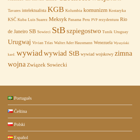
KGB
komunizm
intelektualista
Tavares
Kolumbia
Kostaryka
Meksyk
Rio
KSČ
Kuba
Luis Suarez
Panama
Peru
rezydentura
PVP
StB
szpiegostwo
SB
de Janeiro
Sowieci
Tunik
Uruguay
Urugwaj
Wenezuela
Vivian Trías
Walter Ader Hausmann
Wyszyński
wywiad
wywiad StB
zimna
wywiad wojskowy
kard.
wojna
Związek Sowiecki
Português
Čeština
Polski
Español