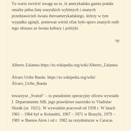
Tu warto zwrócić uwagę na to, iż amerykańska gazeta podała
omalże pełna listę wszystkich wybitnych i znanych
przedstawicieli świata iberoamerykańskiego, którzy w tym
wypadku zginęli, ponieważ wśród ofiar było sporo znanych osób
tego obszaru ze świata kultury i polityki.
vp
Alberto Zalamea https://es.wikipedia.org/wiki/Alberto_Zalamea
Álvaro Uribe Rueda: https://es.wikipedia.org/wiki/
Álvaro_Uribe_Rueda
towarzysz „Svatoň“ – to pseudonim operacyjny oficera wywiadu
I. Departamentu StB, jego prawdziwe nazwisko to Vladislav
Slezák (ur. 1921). W wywiadzie pracował od 1958 r. W latach
1961 – 1964 był w Kolumbii, 1967 – 1971 w Brazylii, 1979 –
1981 w Buenos Aires i od r. 1982 na rezydenturze w Caracas.