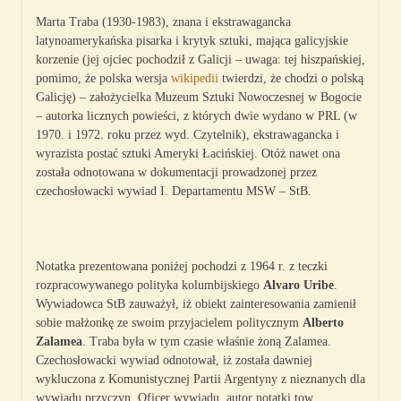
Marta Traba (1930-1983), znana i ekstrawagancka
latynoamerykańska pisarka i krytyk sztuki, mająca galicyjskie
korzenie (jej ojciec pochodził z Galicji – uwaga: tej hiszpańskiej,
pomimo, że polska wersja
wikipedii
twierdzi, że chodzi o polską
Galicję) – założycielka Muzeum Sztuki Nowoczesnej w Bogocie
– autorka licznych powieści, z których dwie wydano w PRL (w
1970. i 1972. roku przez wyd. Czytelnik), ekstrawagancka i
wyrazista postać sztuki Ameryki Łacińskiej. Otóż nawet ona
została odnotowana w dokumentacji prowadzonej przez
czechosłowacki wywiad I. Departamentu MSW – StB.
Notatka prezentowana poniżej pochodzi z 1964 r. z teczki
rozpracowywanego polityka kolumbijskiego
Alvaro Uribe
.
Wywiadowca StB zauważył, iż obiekt zainteresowania zamienił
sobie małżonkę ze swoim przyjacielem politycznym
Alberto
Zalamea
. Traba była w tym czasie właśnie żoną Zalamea.
Czechosłowacki wywiad odnotował, iż została dawniej
wykluczona z Komunistycznej Partii Argentyny z nieznanych dla
wywiadu przyczyn. Oficer wywiadu, autor notatki tow.