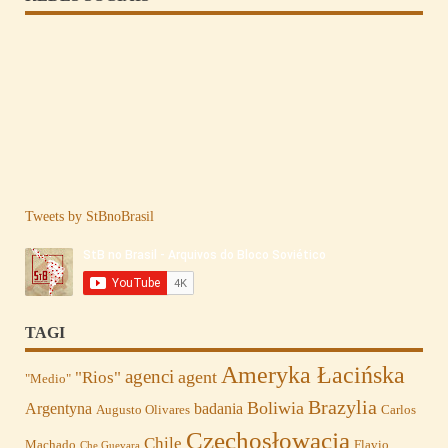
Tweets by StBnoBrasil
TAGI
Ameryka Łacińska
agenci
agent
"Rios"
"Medio"
Brazylia
Boliwia
Argentyna
badania
Augusto Olivares
Carlos
Czechosłowacja
Chile
Machado
Flavio
Che Guevara