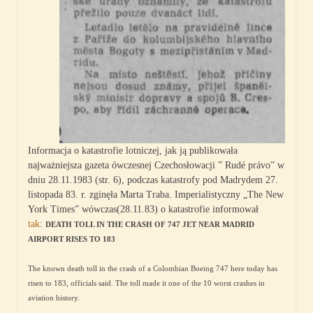
Informacja o katastrofie lotniczej, jak ją publikowała
najważniejsza gazeta ówczesnej Czechosłowacji ” Rudé právo” w
dniu 28.11.1983 (str. 6), podczas katastrofy pod Madrydem 27.
listopada 83. r. zginęła Marta Traba. Imperialistyczny „The New
York Times” wówczas(28.11.83) o katastrofie informował
tak
:
DEATH TOLL IN THE CRASH OF 747 JET NEAR MADRID
AIRPORT RISES TO 183
The known death toll in the crash of a Colombian Boeing 747 here today has
risen to 183, officials said. The toll made it one of the 10 worst crashes in
aviation history.