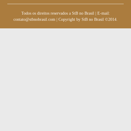
Todos os direitos reservados a StB no Brasil
|
E-mail:
contato@stbnobrasil.com
|
Copyright by
StB no Brasil ©2014
.