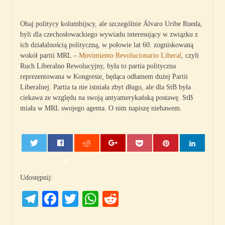
Obaj politycy kolumbijscy, ale szczególnie Álvaro Uribe Rueda,
byli dla czechosłowackiego wywiadu interesujący w związku z
ich działalnością polityczną, w połowie lat 60. zogniskowaną
wokół partii MRL –
Movimiento Revolucionario Liberal
, czyli
Ruch Liberalno Rewolucyjny, była to partia polityczna
reprezentowana w Kongresie, będąca odłamem dużej Partii
Liberalnej. Partia ta nie istniała zbyt długo, ale dla StB była
ciekawa ze względu na swoją antyamerykańską postawę. StB
miała w MRL swojego agenta. O nim napiszę niebawem.
0
Udostępnij:
Telegram
Facebook
Twitter
WhatsApp
Reddit