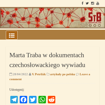
Skip
to
content
ARQUIVOS DO BLOCO
SOVIÉTICO
Marta Traba w dokumentach
czechosłowackiego wywiadu
28/04/2022
V. Petrilák
artykuły po polsku
Leave a
comment
Udostępnij:
Telegram
Facebook
Twitter
WhatsApp
Reddit