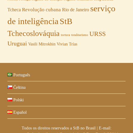
serviço
Revolução cubana
Tcheca
Rio de Janeiro
de inteligência
StB
Tchecoslováquia
URSS
tortura
totalitarismo
Uruguai
Vasili Mitrokhin
Vivian Trías
Português
Čeština
Polski
Español
Todos os direitos reservados a StB no Brasil
|
E-mail: