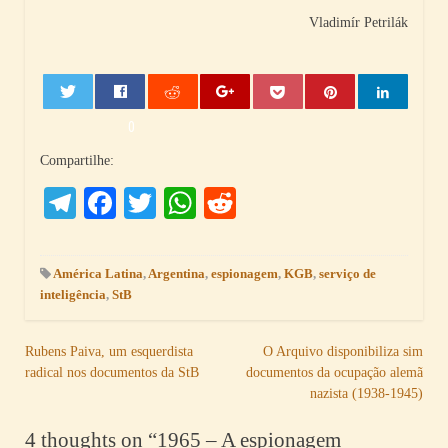
Vladimír Petrilák
0
Compartilhe:
Telegram
Facebook
Twitter
WhatsApp
Reddit
América Latina
,
Argentina
,
espionagem
,
KGB
,
serviço de
inteligência
,
StB
Navegação
Rubens Paiva, um esquerdista
O Arquivo disponibiliza sim
radical nos documentos da StB
documentos da ocupação alemã
de
nazista (1938-1945)
Post
4 thoughts on “
1965 – A espionagem