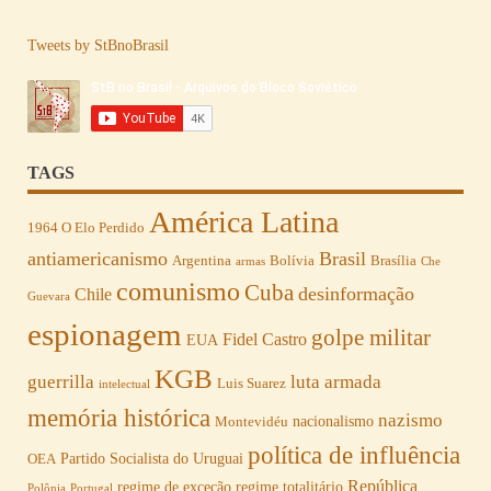
Tweets by StBnoBrasil
TAGS
América Latina
1964 O Elo Perdido
antiamericanismo
Brasil
Argentina
Bolívia
Brasília
armas
Che
comunismo
Cuba
desinformação
Chile
Guevara
espionagem
golpe militar
Fidel Castro
EUA
KGB
guerrilla
luta armada
Luis Suarez
intelectual
memória histórica
nazismo
nacionalismo
Montevidéu
política de influência
Partido Socialista do Uruguai
OEA
República
regime de exceção
regime totalitário
Polônia
Portugal