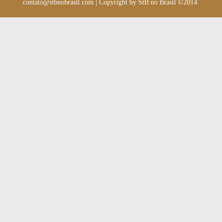
contato@stbnobrasil.com
|
Copyright by
StB no Brasil ©2014
.