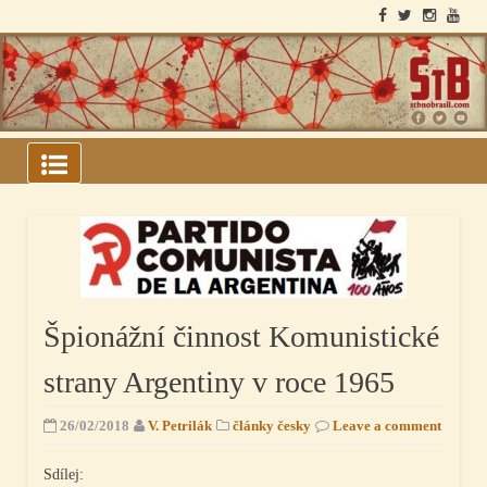
Skip
to
content
ARQUIVOS DO BLOCO
SOVIÉTICO
Špionážní činnost Komunistické
strany Argentiny v roce 1965
26/02/2018
V. Petrilák
články česky
Leave a comment
Sdílej: