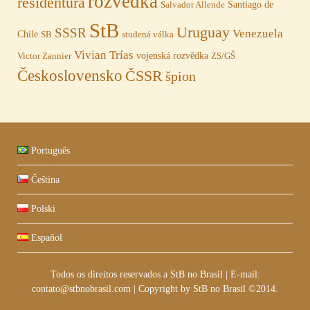
rozvědka
residentura
Santiago de
Salvador Allende
StB
Uruguay
SSSR
Venezuela
Chile
SB
studená válka
Vivian Trías
vojenská rozvědka
Victor Zannier
ZS/GŠ
Československo
ČSSR
špion
Português
Čeština
Polski
Español
Todos os direitos reservados a StB no Brasil
|
E-mail:
contato@stbnobrasil.com
|
Copyright by
StB no Brasil ©2014
.