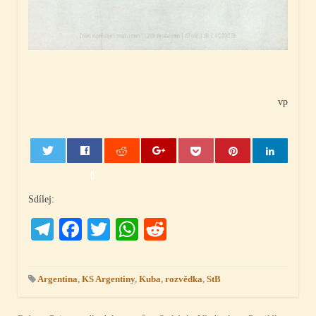
vp
0
Sdílej:
Telegram
Facebook
Twitter
WhatsApp
Reddit
Argentina
,
KS Argentiny
,
Kuba
,
rozvědka
,
StB