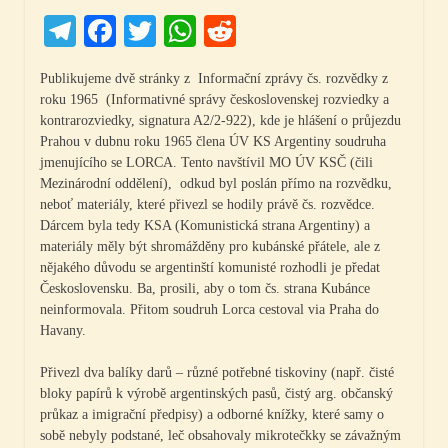
Telegram
Facebook
Twitter
WhatsApp
Reddit
Publikujeme dvě stránky z Informační zprávy čs. rozvědky z
roku 1965 (Informativné správy československej rozviedky a
kontrarozviedky, signatura A2/2-922), kde je hlášení o průjezdu
Prahou v dubnu roku 1965 člena ÚV KS Argentiny soudruha
jmenujícího se LORCA. Tento navštívil MO ÚV KSČ (čili
Mezinárodní oddělení), odkud byl poslán přímo na rozvědku,
neboť materiály, které přivezl se hodily právě čs. rozvědce.
Dárcem byla tedy KSA (Komunistická strana Argentiny) a
materiály měly být shromážděny pro kubánské přátele, ale z
nějakého důvodu se argentinští komunisté rozhodli je předat
Československu. Ba, prosili, aby o tom čs. strana Kubánce
neinformovala. Přitom soudruh Lorca cestoval via Praha do
Havany.
Přivezl dva balíky darů – různé potřebné tiskoviny (např. čisté
bloky papírů k výrobě argentinských pasů, čistý arg. občanský
průkaz a imigrační předpisy) a odborné knížky, které samy o
sobě nebyly podstané, leč obsahovaly mikrotečkky se závažným