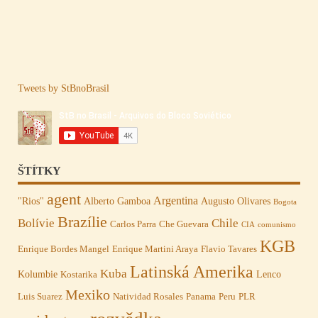
Tweets by StBnoBrasil
ŠTÍTKY
agent
Argentina
"Rios"
Alberto Gamboa
Augusto Olivares
Bogota
Brazílie
Bolívie
Chile
Carlos Parra
Che Guevara
CIA
comunismo
KGB
Enrique Bordes Mangel
Enrique Martini Araya
Flavio Tavares
Latinská Amerika
Kuba
Kolumbie
Lenco
Kostarika
Mexiko
Luis Suarez
Natividad Rosales
Panama
Peru
PLR