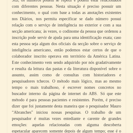
StB, os números podem se repetir e podem estar relacionados
com diferentes pessoas. Nesta situação é preciso possuir um
conhecimento, o qual com base a todas as anotações existentes
nos Diários, nos permita especificar se dado número possui
relação com o serviço de inteligência no exterior e com a sua
secção americana; às vezes, o codinome da pessoa que ordenou a
inscrição pode servir de ajuda para uma identificação exata; caso
esta pessoa seja algum dos oficiais da secção sobre o serviço de
inteligência americano, então podemos estar certos de que o
colaborador inscrito operava em território da América Latina.
Este conhecimento vem sendo adquirido por nós gradativamente
e resulta da leitura das pastas e da literatura disponível sobre o
assunto, assim como de consultas com historiadores e
pesquisadores tchecos. O método mais lógico, mas ao mesmo
tempo o mais trabalhoso, é escrever nomes concretos no
buscador interno da página de internet do ABS. Só que este
método é para pessoas pacientes e resistentes. Porém, é preciso
dizer que foi justamente desta maneira que o pesquisador Mauro
“Abranches” iniciou nossas pesquisas. O trabalho de um
pesquisador é muitas vezes entediante e carente de grandes
emoções: aquelas relacionadas com alguma descoberta
espetacular aparecem somente depois de algum tempo; esse é o