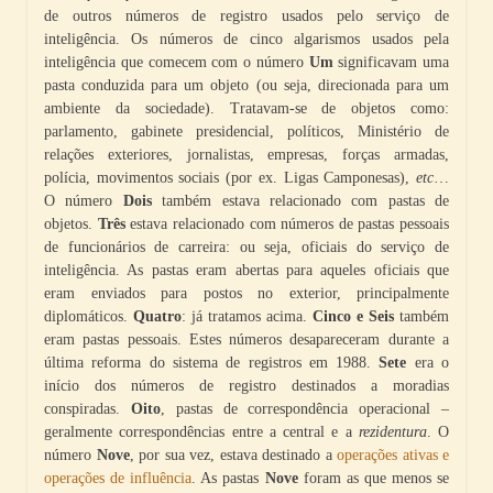
de outros números de registro usados pelo serviço de
inteligência. Os números de cinco algarismos usados pela
inteligência que comecem com o número
Um
significavam uma
pasta conduzida para um objeto (ou seja, direcionada para um
ambiente da sociedade). Tratavam-se de objetos como:
parlamento, gabinete presidencial, políticos, Ministério de
relações exteriores, jornalistas, empresas, forças armadas,
polícia, movimentos sociais (por ex. Ligas Camponesas),
etc
…
O número
Dois
também estava relacionado com pastas de
objetos.
Três
estava relacionado com números de pastas pessoais
de funcionários de carreira: ou seja, oficiais do serviço de
inteligência. As pastas eram abertas para aqueles oficiais que
eram enviados para postos no exterior, principalmente
diplomáticos.
Quatro
: já tratamos acima.
Cinco e Seis
também
eram pastas pessoais. Estes números desapareceram durante a
última reforma do sistema de registros em 1988.
Sete
era o
início dos números de registro destinados a moradias
conspiradas.
Oito
, pastas de correspondência operacional –
geralmente correspondências entre a central e a
rezidentura
. O
número
Nove
, por sua vez, estava destinado a
operações ativas e
operações de influência
. As pastas
Nove
foram as que menos se