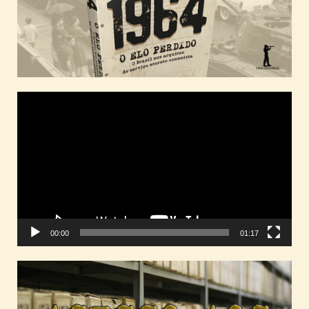
Tocador
de
vídeo
00:00
01:17