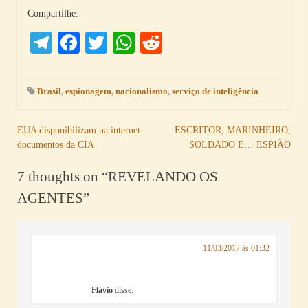
Compartilhe:
Telegram
Facebook
Twitter
WhatsApp
Reddit
Brasil
,
espionagem
,
nacionalismo
,
serviço de inteligência
Navegação
EUA disponibilizam na internet
ESCRITOR, MARINHEIRO,
documentos da CIA
SOLDADO E… ESPIÃO
de
Post
7 thoughts on “
REVELANDO OS
AGENTES
”
11/03/2017 às 01:32
Flávio
disse: