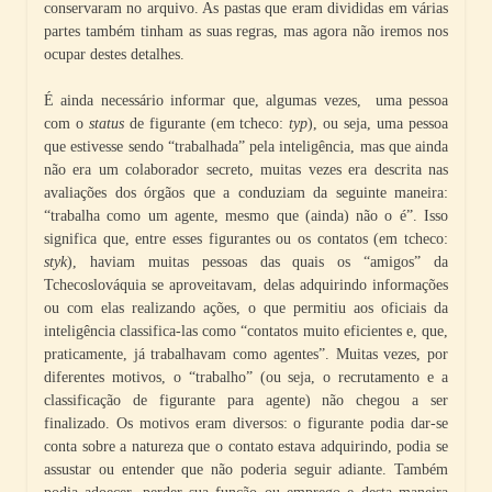
conservaram no arquivo. As pastas que eram divididas em várias
partes também tinham as suas regras, mas agora não iremos nos
ocupar destes detalhes.
É ainda necessário informar que, algumas vezes, uma pessoa
com o
status
de figurante (em tcheco:
typ
), ou seja, uma pessoa
que estivesse sendo “trabalhada” pela inteligência, mas que ainda
não era um colaborador secreto, muitas vezes era descrita nas
avaliações dos órgãos que a conduziam da seguinte maneira:
“trabalha como um agente, mesmo que (ainda) não o é”. Isso
significa que, entre esses figurantes ou os contatos (em tcheco:
styk
), haviam muitas pessoas das quais os “amigos” da
Tchecoslováquia se aproveitavam, delas adquirindo informações
ou com elas realizando ações, o que permitiu aos oficiais da
inteligência classifica-las como “contatos muito eficientes e, que,
praticamente, já trabalhavam como agentes”. Muitas vezes, por
diferentes motivos, o “trabalho” (ou seja, o recrutamento e a
classificação de figurante para agente) não chegou a ser
finalizado. Os motivos eram diversos: o figurante podia dar-se
conta sobre a natureza que o contato estava adquirindo, podia se
assustar ou entender que não poderia seguir adiante. Também