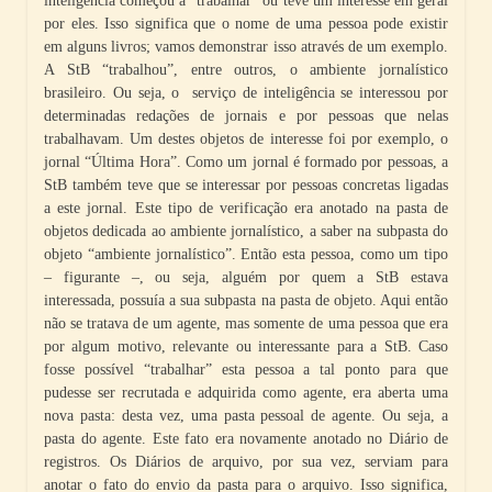
inteligência começou a “trabalhar” ou teve um interesse em geral
por eles. Isso significa que o nome de uma pessoa pode existir
em alguns livros; vamos demonstrar isso através de um exemplo.
A StB “trabalhou”, entre outros, o ambiente jornalístico
brasileiro. Ou seja, o serviço de inteligência se interessou por
determinadas redações de jornais e por pessoas que nelas
trabalhavam. Um destes objetos de interesse foi por exemplo, o
jornal “Última Hora”. Como um jornal é formado por pessoas, a
StB também teve que se interessar por pessoas concretas ligadas
a este jornal. Este tipo de verificação era anotado na pasta de
objetos dedicada ao ambiente jornalístico, a saber na subpasta do
objeto “ambiente jornalístico”. Então esta pessoa, como um tipo
– figurante –, ou seja, alguém por quem a StB estava
interessada, possuía a sua subpasta na pasta de objeto. Aqui então
não se tratava de um agente, mas somente de uma pessoa que era
por algum motivo, relevante ou interessante para a StB. Caso
fosse possível “trabalhar” esta pessoa a tal ponto para que
pudesse ser recrutada e adquirida como agente, era aberta uma
nova pasta: desta vez, uma pasta pessoal de agente. Ou seja, a
pasta do agente. Este fato era novamente anotado no Diário de
registros. Os Diários de arquivo, por sua vez, serviam para
anotar o fato do envio da pasta para o arquivo. Isso significa,