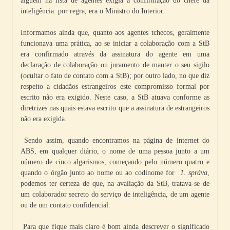
alguém na lista de agentes exigia a confirmação do chefe da
inteligência: por regra, era o Ministro do Interior.
Informamos ainda que, quanto aos agentes tchecos, geralmente
funcionava uma prática, ao se iniciar a colaboração com a StB
era confirmado através da assinatura do agente em uma
declaração de colaboração ou juramento de manter o seu sigilo
(ocultar o fato de contato com a StB); por outro lado, no que diz
respeito a cidadãos estrangeiros este compromisso formal por
escrito não era exigido. Neste caso, a StB atuava conforme as
diretrizes nas quais estava escrito que a assinatura de estrangeiros
não era exigida.
Sendo assim, quando encontramos na página de internet do
ABS, em qualquer diário, o nome de uma pessoa junto a um
número de cinco algarismos, começando pelo número quatro e
quando o órgão junto ao nome ou ao codinome for
1. správa
,
podemos ter certeza de que, na avaliação da StB, tratava-se de
um colaborador secreto do serviço de inteligência, de um agente
ou de um contato confidencial.
Para que fique mais claro é bom ainda descrever o significado