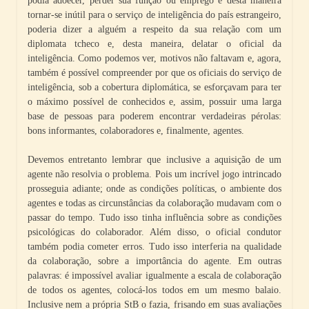
podia adoecer, perder sua função ou emprego e desta maneira
tornar-se inútil para o serviço de inteligência do país estrangeiro,
poderia dizer a alguém a respeito da sua relação com um
diplomata tcheco e, desta maneira, delatar o oficial da
inteligência. Como podemos ver, motivos não faltavam e, agora,
também é possível compreender por que os oficiais do serviço de
inteligência, sob a cobertura diplomática, se esforçavam para ter
o máximo possível de conhecidos e, assim, possuir uma larga
base de pessoas para poderem encontrar verdadeiras pérolas:
bons informantes, colaboradores e, finalmente, agentes.
Devemos entretanto lembrar que inclusive a aquisição de um
agente não resolvia o problema. Pois um incrível jogo intrincado
prosseguia adiante; onde as condições políticas, o ambiente dos
agentes e todas as circunstâncias da colaboração mudavam com o
passar do tempo. Tudo isso tinha influência sobre as condições
psicológicas do colaborador. Além disso, o oficial condutor
também podia cometer erros. Tudo isso interferia na qualidade
da colaboração, sobre a importância do agente. Em outras
palavras: é impossível avaliar igualmente a escala de colaboração
de todos os agentes, colocá-los todos em um mesmo balaio.
Inclusive nem a própria StB o fazia, frisando em suas avaliações