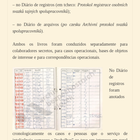
– no Diário de registros (em tcheco:
Protokol registrace osobních
svazků tajných spolupracovníků
);
– no Diário de arquivos (
po czesku Archivní protokol svazků
spolupracovníků
).
Ambos os livros foram conduzidos separadamente para
colaboradores secretos, para casos operacionais, bases de objetos
de interesse e para correspondências operacionais.
No Diário
de
registros
foram
anotados
cronologicamente os casos e pessoas que o serviço de