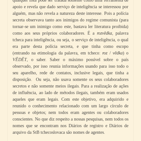
qualquer lista pode ser tratada somente como uma ferramenta de
apoio e revela que dado serviço de inteligência se interessou por
alguém, mas não revela a natureza deste interesse. Pois a polícia
secreta observava tanto aos inimigos do regime comunista (para
tornar-se um inimigo como este, bastava ler literatura proibida)
como aos seus próprios colaboradores. É a
rozvědka
, palavra
tcheca para inteligência, ou seja, o serviço de inteligência, o qual
era parte desta polícia secreta, e que tinha como escopo
(entrando na etimologia da palavra, em tcheco:
roz
/
vědka
) o
VĚDĚT
, o saber. Saber o máximo possível sobre o país
observado, por isso reunia informações usando para isso todo o
seu aparelho, rede de contatos, inclusive legais, que tinha a
disposição. Ou seja, não usava somente os seus colaboradores
secretos e não somente meios ilegais. Para a realização de ações
de influência, ao lado de métodos ilegais, também eram usados
aqueles que eram legais. Com este objetivo, era adquirido e
reunido o conhecimento relacionado com um largo círculo de
pessoas e objetos; nem todos eram agentes ou colaboradores
conscientes. No que diz respeito a nossas pesquisas, nem todos os
nomes que se encontram nos Diários de registro e Diários de
arquivo da StB tchecoslovaca são nomes de agentes.