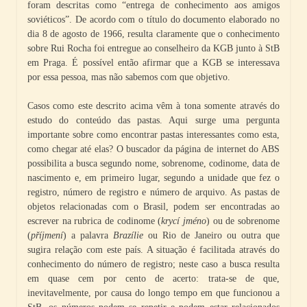
foram descritas como “entrega de conhecimento aos amigos
soviéticos”. De acordo com o título do documento elaborado no
dia 8 de agosto de 1966, resulta claramente que o conhecimento
sobre Rui Rocha foi entregue ao conselheiro da KGB junto à StB
em Praga. É possível então afirmar que a KGB se interessava
por essa pessoa, mas não sabemos com que objetivo.
Casos como este descrito acima vêm à tona somente através do
estudo do conteúdo das pastas. Aqui surge uma pergunta
importante sobre como encontrar pastas interessantes como esta,
como chegar até elas? O buscador da página de internet do ABS
possibilita a busca segundo nome, sobrenome, codinome, data de
nascimento e, em primeiro lugar, segundo a unidade que fez o
registro, número de registro e número de arquivo. As pastas de
objetos relacionadas com o Brasil, podem ser encontradas ao
escrever na rubrica de codinome (
krycí jméno
) ou de sobrenome
(
příjmení
) a palavra
Brazílie
ou Rio de Janeiro ou outra que
sugira relação com este país. A situação é facilitada através do
conhecimento do número de registro; neste caso a busca resulta
em quase cem por cento de acerto: trata-se de que,
inevitavelmente, por causa do longo tempo em que funcionou a