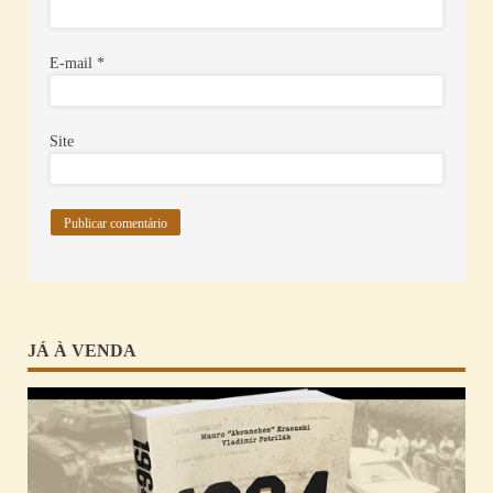
E-mail
*
Site
JÁ À VENDA