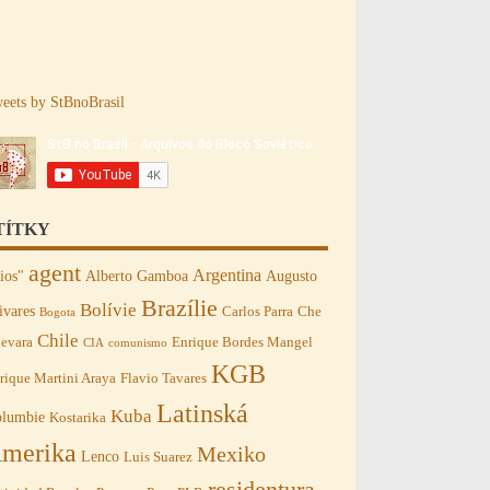
eets by StBnoBrasil
TÍTKY
agent
Argentina
ios"
Alberto Gamboa
Augusto
Brazílie
Bolívie
ivares
Carlos Parra
Che
Bogota
Chile
evara
Enrique Bordes Mangel
CIA
comunismo
KGB
rique Martini Araya
Flavio Tavares
Latinská
Kuba
lumbie
Kostarika
merika
Mexiko
Lenco
Luis Suarez
residentura