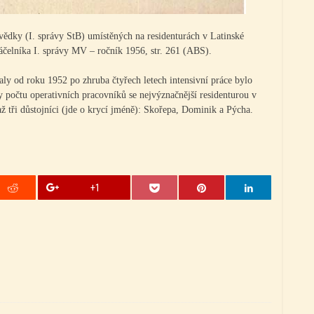
vědky (I. správy StB) umístěných na residenturách v Latinské
elníka I. správy MV – ročník 1956, str. 261 (ABS).
valy od roku 1952 po zhruba čtyřech letech intensivní práce bylo
ivy počtu operativních pracovníků se nejvýznačnější residenturou v
až tři důstojníci (jde o krycí jméně): Skořepa, Dominik a Pýcha.
+1
p