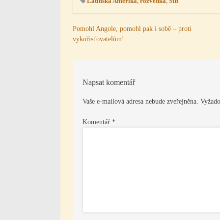
Latinská Amerika
,
rozvědka
,
StB
Navigace
Pomohl Angole, pomohl pak i sobě – proti
vykořisťovatelům!
pro
příspěvek
Napsat komentář
Vaše e-mailová adresa nebude zveřejněna.
Vyžado
Komentář
*