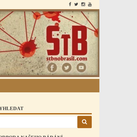
StB a Brazílie
YHLEDAT