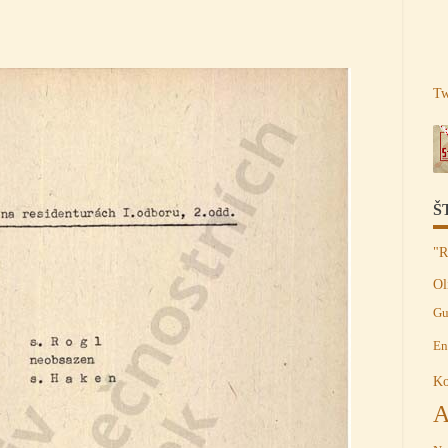
p
Tw
Š
"R
Ol
Gu
En
Ko
A