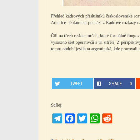
Přehled kádrových příslušníků československé roz
Americe. Dokument pochází z Kádrové rozkazy náč
Čili na třech residenturách, které formálně fungo
vysazeno šest operativců a tři šifréři. Z perspekt
tomto období jevila ta argentinská, kde pracovali 
TWEET
SHARE
0
Sdílej:
Telegram
Facebook
Twitter
WhatsAp
Reddit