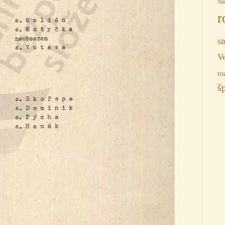
Na
r
S
V
ro
š