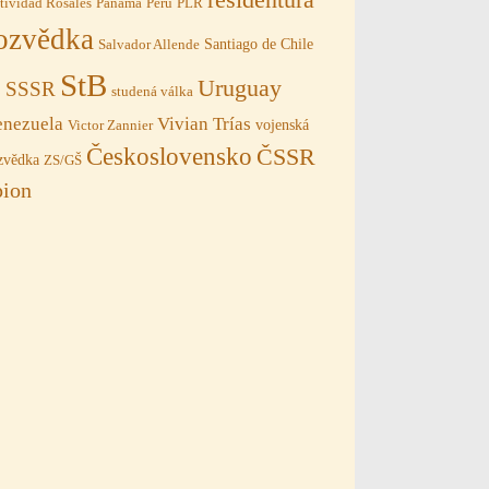
tividad Rosales
Panama
Peru
PLR
ozvědka
Santiago de Chile
Salvador Allende
StB
Uruguay
SSSR
B
studená válka
Vivian Trías
enezuela
vojenská
Victor Zannier
Československo
ČSSR
zvědka
ZS/GŠ
pion