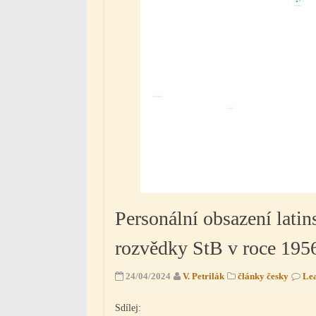
Personální obsazení lati
rozvědky StB v roce 195
24/04/2024
V. Petrilák
články česky
Le
Sdílej: