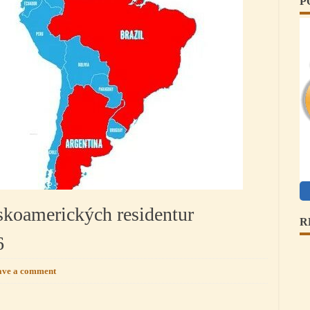
P
nskoamerických residentur
R
6
ave a comment