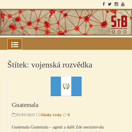
Skip
to
content
ARQUIVOS DO BLOCO
SOVIÉTICO
Štítek:
vojenská rozvědka
Guatemala
02/03/2025
články česky
0
Guatemala Guatemala – agenti a další Zde neexistovala