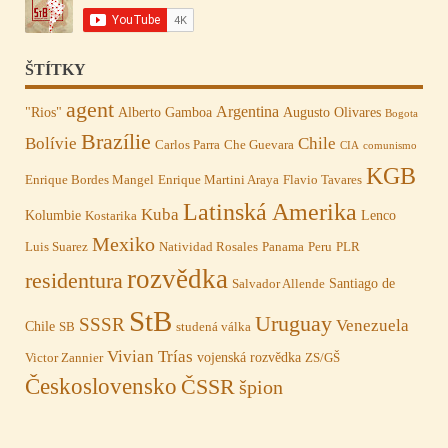
ŠTÍTKY
agent
Argentina
"Rios"
Alberto Gamboa
Augusto Olivares
Bogota
Brazílie
Bolívie
Chile
Carlos Parra
Che Guevara
CIA
comunismo
KGB
Enrique Bordes Mangel
Enrique Martini Araya
Flavio Tavares
Latinská Amerika
Kuba
Kolumbie
Lenco
Kostarika
Mexiko
Luis Suarez
Natividad Rosales
Panama
Peru
PLR
rozvědka
residentura
Santiago de
Salvador Allende
StB
Uruguay
SSSR
Venezuela
Chile
SB
studená válka
Vivian Trías
vojenská rozvědka
Victor Zannier
ZS/GŠ
Československo
ČSSR
špion