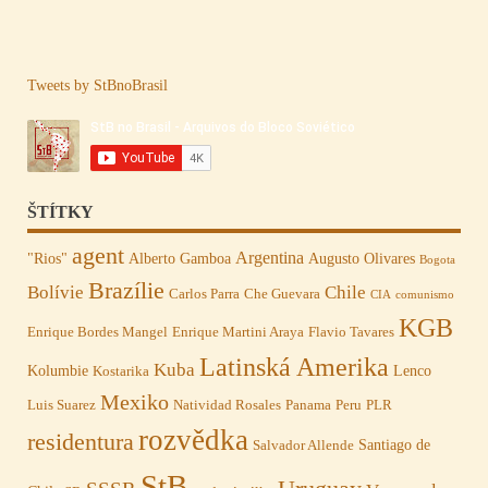
Tweets by StBnoBrasil
ŠTÍTKY
agent
Argentina
"Rios"
Alberto Gamboa
Augusto Olivares
Bogota
Brazílie
Bolívie
Chile
Carlos Parra
Che Guevara
CIA
comunismo
KGB
Enrique Bordes Mangel
Enrique Martini Araya
Flavio Tavares
Latinská Amerika
Kuba
Kolumbie
Lenco
Kostarika
Mexiko
Luis Suarez
Natividad Rosales
Panama
Peru
PLR
rozvědka
residentura
Santiago de
Salvador Allende
StB