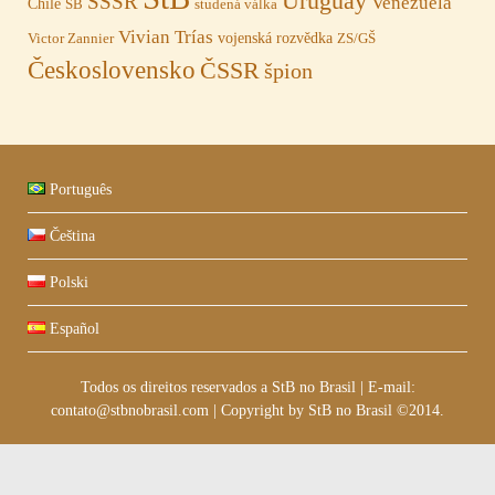
Uruguay
SSSR
Venezuela
Chile
SB
studená válka
Vivian Trías
vojenská rozvědka
Victor Zannier
ZS/GŠ
Československo
ČSSR
špion
Português
Čeština
Polski
Español
Todos os direitos reservados a StB no Brasil
|
E-mail:
contato@stbnobrasil.com
|
Copyright by
StB no Brasil ©2014
.