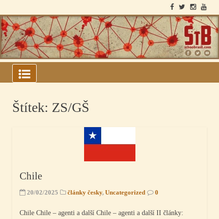
Skip
to
content
ARQUIVOS DO BLOCO
SOVIÉTICO
Štítek:
ZS/GŠ
Chile
20/02/2025
články česky
,
Uncategorized
0
Chile Chile – agenti a další Chile – agenti a další II články: