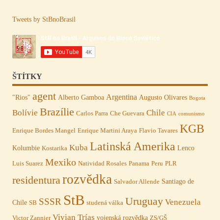
Tweets by StBnoBrasil
ŠTÍTKY
agent
Argentina
"Rios"
Alberto Gamboa
Augusto Olivares
Bogota
Brazílie
Bolívie
Chile
Carlos Parra
Che Guevara
CIA
comunismo
KGB
Enrique Bordes Mangel
Enrique Martini Araya
Flavio Tavares
Latinská Amerika
Kuba
Kolumbie
Lenco
Kostarika
Mexiko
Luis Suarez
Natividad Rosales
Panama
Peru
PLR
rozvědka
residentura
Santiago de
Salvador Allende
StB
Uruguay
SSSR
Venezuela
Chile
SB
studená válka
Vivian Trías
vojenská rozvědka
Victor Zannier
ZS/GŠ