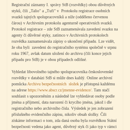
Registrační záznamy I. správy StB (rozvědky) obou důvěrných
styků, čili „Talio“ a „Tufi“ v Protokolu registrace osobních
svazků tajných spolupracovníků a níže (odděleno červenou
čárou) v Archivním protokolu agenturně operativních svazků.
Protokol registrace – zde StB zaznamenávala zavedení svazku na
agenty či důvěrné styky, zatímco v Archivních protokolech
rozvědka zaznamenávala zápisy o ukončení případu. Lze vidět,
že oba byli zavedeni do registračního systému společně v srpnu
roku 1967, avšak datum uložení do archivu (čili konce jejich
případu pro StB) je v obou případech odlišné.
Vyhledat libovolného tajného spolupracovníka československé
rozvědky v databázi StB si může dnes každý. Online archivní
pomůcka
Archivu bezpečnostních složek
je přístupná každému
na adrese
https://www.abscr.cz/jmenne-evidence/
. Tam stačí
souhlasit s upozorněním a následně lze vyhledávat osoby podle
jména a příjmení, data narození či krycího jména, jakož i dle
registračního nebo archivního čísla. Výsledek je jen zobrazení
příslušného evidenčního zápisu, nikoliv obsah složky. Čili
získáme informaci o tom, zda daná osoba byla rozvědkou Státní
bezpečnosti vedena jako agent, důvěrný styk či jako typ v rámci