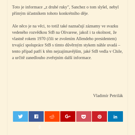
Toto je informace „z druhé ruky“, Sanchez o tom slyšel, nebyl
přímým účastníkem tohoto konkrétního děje.
Ale něco je na věci, to totiž také naznačují záznamy ve svazku
vedeného rozvědkou StB na Olivarese, jakož i ta okolnost, že
vlastně rokem 1970 (čili se zvolením Allendeho presidentem)
trvající spolupráce StB s tímto důvěrným stykem náhle uvadá –
tento případ patří k těm nejzajímavějším, jaké StB vedla v Chile,
a určitě zanedlouho zveřejním další informace.
Vladimír Petrilák
0