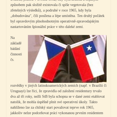
způsobem pak složitě existovala či spíše vegetovala (bez
zřetelných výsledků), a podruhé v roce 1965, kdy byla
„dobudována“, čili posílena a lépe umístěna. Ten druhý počátek
byl opravdovým plnohodnotným operativně-zpravodajským
nastartováním špionážní práce v této daleké zemi.
Na
základě
bádání
činnosti
čs.
rozvědky v jiných latinskoamerických zemích (např. v Brazílii či
Uruguayi) lze říci, že zpravidla od založení residentury trvalo
dva až tři roky, nežli StB byla schopna se v dané zemi etablovat
natolik, že mohla úspěšně plnit své operativní úkoly. Takto
nahlíženo lze za chilský start považovat teprve rok 1965,
jakkoliv nelze podceňovat práci vykonanou prvním residentem