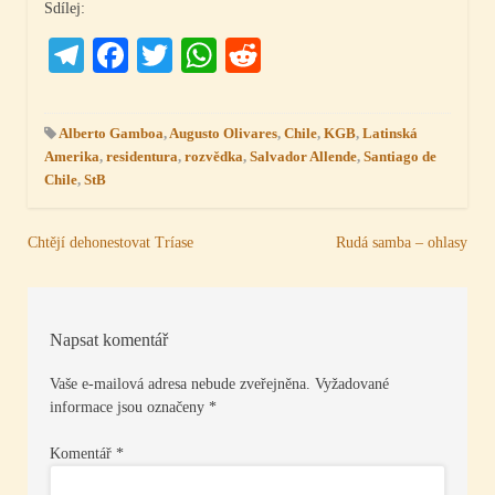
Sdílej:
Telegram
Facebook
Twitter
WhatsApp
Reddit
Alberto Gamboa
,
Augusto Olivares
,
Chile
,
KGB
,
Latinská
Amerika
,
residentura
,
rozvědka
,
Salvador Allende
,
Santiago de
Chile
,
StB
Navigace
Chtějí dehonestovat Tríase
Rudá samba – ohlasy
pro
příspěvek
Napsat komentář
Vaše e-mailová adresa nebude zveřejněna.
Vyžadované
informace jsou označeny
*
Komentář
*