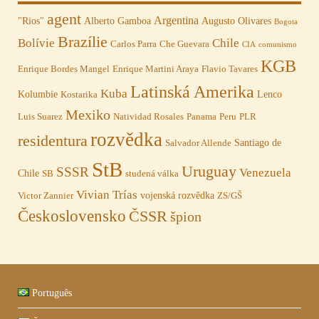
agent
Argentina
"Rios"
Alberto Gamboa
Augusto Olivares
Bogota
Brazílie
Bolívie
Chile
Carlos Parra
Che Guevara
CIA
comunismo
KGB
Enrique Bordes Mangel
Enrique Martini Araya
Flavio Tavares
Latinská Amerika
Kuba
Kolumbie
Lenco
Kostarika
Mexiko
Luis Suarez
Natividad Rosales
Panama
Peru
PLR
rozvědka
residentura
Santiago de
Salvador Allende
StB
Uruguay
SSSR
Venezuela
Chile
SB
studená válka
Vivian Trías
vojenská rozvědka
Victor Zannier
ZS/GŠ
Československo
ČSSR
špion
Português