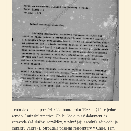
Tento dokument pochází z 22. února roku 1965 a týká se jedné
země v Latinské Americe, Chile. Jde o tajný dokument čs.
zpravodajské služby, rozvědky, v němž její náčelník zdůvodňuje
ministru vnitra (L.Štrougal) posílení residentury v Chile. Tam