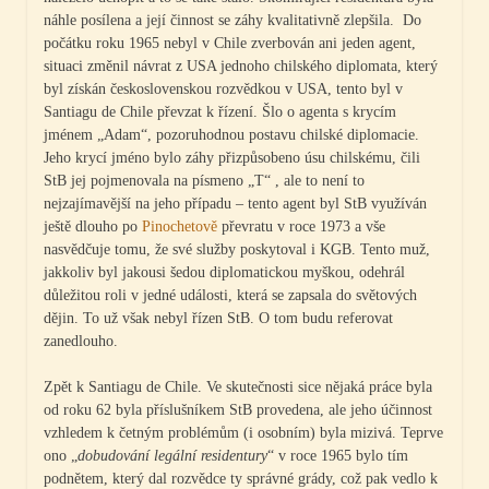
náhle posílena a její činnost se záhy kvalitativně zlepšila. Do
počátku roku 1965 nebyl v Chile zverbován ani jeden agent,
situaci změnil návrat z USA jednoho chilského diplomata, který
byl získán československou rozvědkou v USA, tento byl v
Santiagu de Chile převzat k řízení. Šlo o agenta s krycím
jménem „Adam“, pozoruhodnou postavu chilské diplomacie.
Jeho krycí jméno bylo záhy přizpůsobeno úsu chilskému, čili
StB jej pojmenovala na písmeno „T“ , ale to není to
nejzajímavější na jeho případu – tento agent byl StB využíván
ještě dlouho po
Pinochetově
převratu v roce 1973 a vše
nasvědčuje tomu, že své služby poskytoval i KGB. Tento muž,
jakkoliv byl jakousi šedou diplomatickou myškou, odehrál
důležitou roli v jedné události, která se zapsala do světových
dějin. To už však nebyl řízen StB. O tom budu referovat
zanedlouho.
Zpět k Santiagu de Chile. Ve skutečnosti sice nějaká práce byla
od roku 62 byla příslušníkem StB provedena, ale jeho účinnost
vzhledem k četným problémům (i osobním) byla mizivá. Teprve
ono „
dobudování legální residentury
“ v roce 1965 bylo tím
podnětem, který dal rozvědce ty správné grády, což pak vedlo k