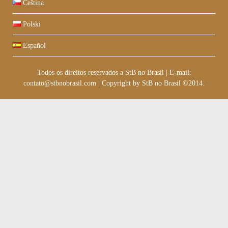
Čeština
Polski
Español
Todos os direitos reservados a StB no Brasil
|
E-mail:
contato@stbnobrasil.com
|
Copyright by
StB no Brasil ©2014
.