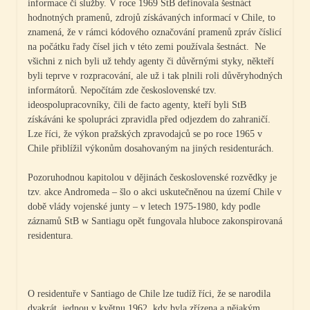
informace či služby. V roce 1969 StB definovala šestnáct
hodnotných pramenů, zdrojů získávaných informací v Chile, to
znamená, že v rámci kódového označování pramenů zpráv číslicí
na počátku řady čísel jich v této zemi používala šestnáct. Ne
všichni z nich byli už tehdy agenty či důvěrnými styky, někteří
byli teprve v rozpracování, ale už i tak plnili roli důvěryhodných
informátorů. Nepočítám zde československé tzv.
ideospolupracovníky, čili de facto agenty, kteří byli StB
získáváni ke spolupráci zpravidla před odjezdem do zahraničí.
Lze říci, že výkon pražských zpravodajců se po roce 1965 v
Chile přiblížil výkonům dosahovaným na jiných residenturách.
Pozoruhodnou kapitolou v dějinách československé rozvědky je
tzv. akce Andromeda – šlo o akci uskutečněnou na území Chile v
době vlády vojenské junty – v letech 1975-1980, kdy podle
záznamů StB w Santiagu opět fungovala hluboce zakonspirovaná
residentura.
O residentuře v Santiago de Chile lze tudíž říci, že se narodila
dvakrát, jednou v květnu 1962, kdy byla zřízena a nějakým