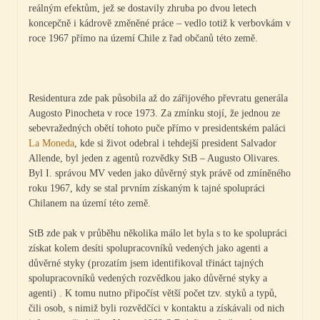
reálným efektům, jež se dostavily zhruba po dvou letech
koncepčně i kádrově změněné práce – vedlo totiž k verbovkám v
roce 1967 přímo na území Chile z řad občanů této země.
Residentura zde pak působila až do zářijového převratu generála
Augosto Pinocheta v roce 1973. Za zmínku stojí, že jednou ze
sebevražedných obětí tohoto puče přímo v presidentském paláci
La Moneda
, kde si život odebral i tehdejší president Salvador
Allende, byl jeden z agentů rozvědky StB – Augusto Olivares.
Byl I. správou MV veden jako důvěrný styk právě od zmíněného
roku 1967, kdy se stal prvním získaným k tajné spolupráci
Chilanem na území této země.
StB zde pak v průběhu několika málo let byla s to ke spolupráci
získat kolem desíti spolupracovníků vedených jako agenti a
důvěrné styky (prozatím jsem identifikoval třináct tajných
spolupracovníků vedených rozvědkou jako důvěrné styky a
agenti) . K tomu nutno připočíst větší počet tzv. styků a typů,
čili osob, s nimiž byli rozvědčíci v kontaktu a získávali od nich