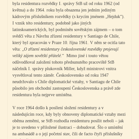
byla residentura rozvědky I. správy StB už od roku 1962 (od
května) a do 1964. roku byla obsazena jen jedním jediným
kádrovým příslušníkem rozvědky (s krycím jménem „Hejduk“).
I vznik této residentury, podobně jako jiných
latinskoamerických, byl podmíněn sovětským zájmem – o tom
svědčí věta z Návrhu zřízení residentury v Santiago de Chile,
který byl zpracován v Praze 10. října 1961. V něm se ocitla tato
věta: „
O zřízení residentury československé rozvědky projevují
veliký zájem sovětští přátelé.
“ Mimo jiné i touto větou
odůvodňoval založení tohoto předsunutého pracoviště StB
náčelník I. správy plukovník Miller, když ministrovi vnitra
vysvětloval tento záměr. Československo od roku 1947
neudržovalo s Chile diplomatické vztahy, v Santiagu de Chile
působilo jen obchodní zastoupení Československa a právě zde
residentura byla nejprve umístěna.
V roce 1964 došlo k posílení složení residentury a v
následujícím roce, kdy byly obnoveny diplomatické vztahy mezi
oběma zeměmi, se StB rozhodla residenturu posílit neboli – jak
je to uvedeno v přiložené ilustraci – dobudovat. Šlo o umístění
na ambasádě a o její početní stav, čili de facto čtyři příslušníky