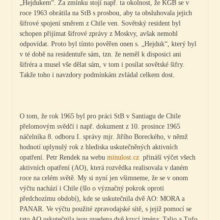
„Hejdukem“. Za zmínku stojí např. ta okolnost, že KGB se v
roce 1963 obrátila na StB s prosbou, aby ta obsluhovala jejich
šifrové spojení směrem z Chile ven. Sovětský resident byl
schopen přijímat šifrové zprávy z Moskvy, avšak nemohl
odpovídat. Proto byl tímto pověřen onen s. „Hejduk“, který byl
v té době na residentuře sám, tzn. že neměl k disposici ani
šifréra a musel vše dělat sám, v tom i posílat sovětské šifry.
Takže toho i navzdory podmínkám zvládal celkem dost.
O tom, že rok 1965 byl pro práci StB v Santiagu de Chile
přelomovým svědčí i např. dokument z 10. prosince 1965
náčelníka 8. odboru I. správy mjr. Jiřího Boreckého, v němž
hodnotí uplynulý rok z hlediska uskutečněných aktivních
opatření. Petr Rendek na webu
minulost.cz
přináší výčet všech
aktivních opatření (AO), která rozvědka realisovala v daném
roce na celém světě. My si nyní jen všimneme, že se v onom
výčtu nachází i Chile (šlo o význačný pokrok oproti
předchozímu období), kde se uskutečnila dvě AO: MORA a
PANAR. Ve výčtu použité zpravodajské sítě, s jejíž pomocí se
tato AO uskutečnila jsou uvedena dvě krycí jména: Talio a Tufo.