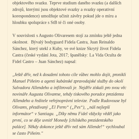
objektového svazku. Teprve studium daného svazku (a dalších
zdrojů, kterými jsou objektové svazky a svazky operativní
korespondence) umožňuje učinit závěry pokud jde o míru a
hloubku spolupráce s StB té či oné osoby.
V souvislosti s Augusto Olivaresem stojí za zmínku ještě jedna
okolnost. Bývalý bodyguard Fidela Castra, Juan Reinaldo
Sánchez, který utekl z Kuby, ve své knize Skrytý život Fidela
Castra (české vydání Jota, 2017; španělsky: La Vida Oculta de
Fidel Castro – Juan Sánchez) napsal:
„
Ještě dřív, než k dosažení tohoto cíle vůbec mohlo dojít, pronikli
Manuel Piñeiro a agenti kubánské zpravodajské služby do okolí
Salvadora Allendeho a infiltrovali je. Nejdřív získali pro svou věc
novináře Augusta Olivarese, tehdy tiskového poradce prezidenta
Allendeho a ředitele veřejnoprávní televize. Podle Rudovouse byl
Olivares, přezdívaný „El Perro“ („Pes“), „náš nejlepší
informátor“ v Santiagu. „Díky němu Fidel vždycky věděl jako
první, co se děje uvnitř Monedy [chilského prezidentského
paláce]. Někdy dokonce ještě dřív než sám Allende!“ vychloubal
se často Piñeiro.
“