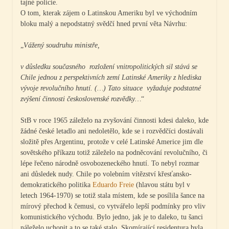
tajné policie.
O tom, kterak zájem o Latinskou Ameriku byl ve východním
bloku malý a nepodstatný svědčí hned první věta Návrhu:
„
Vážený soudruhu ministře,
v důsledku současného rozložení vnitropolitických sil stává se
Chile jednou z perspektivních zemí Latinské Ameriky z hlediska
vývoje revolučního hnutí. (…) Tato situace vyžaduje podstatné
zvýšení činnosti československé rozvědky…
“
StB v roce 1965 záleželo na zvyšování činnosti kdesi daleko, kde
žádné české letadlo ani nedoletělo, kde se i rozvědčíci dostávali
složitě přes Argentinu, protože v celé Latinské Americe jim dle
sovětského příkazu totiž záleželo na podněcování revolučního, či
lépe řečeno národně osvobozeneckého hnutí. To nebyl rozmar
ani důsledek nudy. Chile po volebním vítězství křesťansko-
demokratického politika
Eduardo Freie
(hlavou státu byl v
letech 1964-1970) se totiž stala místem, kde se posílila šance na
mírový přechod k čemusi, co vytvářelo lepší podmínky pro vliv
komunistického východu. Bylo jedno, jak je to daleko, tu šanci
náleželo uchopit a to se také stalo. Skomírající residentura byla