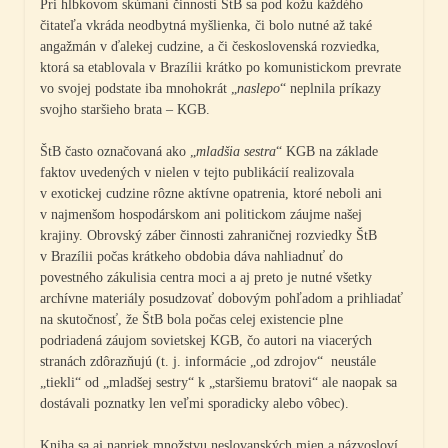
Pri hĺbkovom skúmaní činnosti ŠtB sa pod kožu každého
čitateľa vkráda neodbytná myšlienka, či bolo nutné až také
angažmán v ďalekej cudzine, a či československá rozviedka,
ktorá sa etablovala v Brazílii krátko po komunistickom prevrate
vo svojej podstate iba mnohokrát „
naslepo
“ neplnila príkazy
svojho staršieho brata – KGB.
ŠtB často označovaná ako „
mladšia sestra
“ KGB na základe
faktov uvedených v nielen v tejto publikácií realizovala
v exotickej cudzine rôzne aktívne opatrenia, ktoré neboli ani
v najmenšom hospodárskom ani politickom záujme našej
krajiny. Obrovský záber činnosti zahraničnej rozviedky ŠtB
v Brazílii počas krátkeho obdobia dáva nahliadnuť do
povestného zákulisia centra moci a aj preto je nutné všetky
archívne materiály posudzovať dobovým pohľadom a prihliadať
na skutočnosť, že ŠtB bola počas celej existencie plne
podriadená záujom sovietskej KGB, čo autori na viacerých
stranách zdôrazňujú (t. j. informácie „od zdrojov“ neustále
„tiekli“ od „mladšej sestry“ k „staršiemu bratovi“ ale naopak sa
dostávali poznatky len veľmi sporadicky alebo vôbec).
Kniha sa aj napriek množstvu neslovanských mien a názvosloví