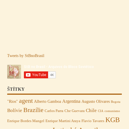
Tweets by StBnoBrasil
ŠTÍTKY
agent
Argentina
"Rios"
Alberto Gamboa
Augusto Olivares
Bogota
Brazílie
Bolívie
Chile
Carlos Parra
Che Guevara
CIA
comunismo
KGB
Enrique Bordes Mangel
Enrique Martini Araya
Flavio Tavares