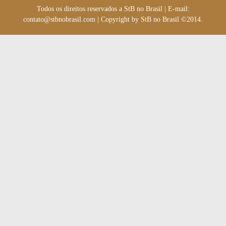
Todos os direitos reservados a StB no Brasil
|
E-mail:
contato@stbnobrasil.com
|
Copyright by
StB no Brasil ©2014
.