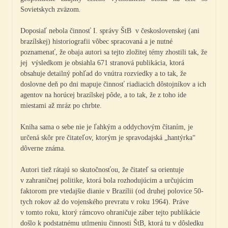
Sovietskych zväzom
.
Doposiaľ nebola činnosť I. správy ŠtB v československej (ani
brazílskej) historiografii vôbec spracovaná a je nutné
poznamenať, že obaja autori sa tejto zložitej témy zhostili tak, že
jej výsledkom je obsiahla 671 stranová publikácia, ktorá
obsahuje detailný pohľad do vnútra rozviedky a to tak, že
doslovne deň po dni mapuje činnosť riadiacich dôstojníkov a ich
agentov na horúcej brazílskej pôde, a to tak, že z toho ide
miestami až mráz po chrbte.
Kniha sama o sebe nie je ľahkým a oddychovým čítaním, je
určená skôr pre čitateľov, ktorým je spravodajská „hantýrka“
dôverne známa.
Autori tiež rátajú so skutočnosťou, že čitateľ sa orientuje
v zahraničnej politike, ktorá bola rozhodujúcim a určujúcim
faktorom pre vtedajšie dianie v Brazílii (od druhej polovice 50-
tych rokov až do vojenského prevratu v roku 1964). Práve
v tomto roku, ktorý rámcovo ohraničuje záber tejto publikácie
došlo k podstatnému utlmeniu činnosti ŠtB, ktorá tu v dôsledku