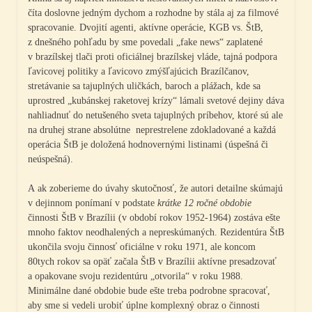
číta doslovne jedným dychom a rozhodne by stála aj za filmové
spracovanie. Dvojití agenti, aktívne operácie, KGB vs. ŠtB,
z dnešného pohľadu by sme povedali „fake news“ zaplatené
v brazílskej tlači proti oficiálnej brazílskej vláde, tajná podpora
ľavicovej politiky a ľavicovo zmýšľajúcich Brazílčanov,
stretávanie sa tajuplných uličkách, baroch a plážach, kde sa
uprostred „kubánskej raketovej krízy“ lámali svetové dejiny dáva
nahliadnuť do netušeného sveta tajuplných príbehov, ktoré sú ale
na druhej strane absolútne neprestrelene zdokladované a každá
operácia ŠtB je doložená hodnovernými listinami (úspešná či
neúspešná).
A ak zoberieme do úvahy skutočnosť, že autori detailne skúmajú
v dejinnom ponímaní v podstate
krátke 12 ročné obdobie
činnosti ŠtB v Brazílii (v období rokov 1952-1964) zostáva ešte
mnoho faktov neodhalených a nepreskúmaných. Rezidentúra ŠtB
ukončila svoju činnosť oficiálne v roku 1971, ale koncom
80tych rokov sa opäť začala ŠtB v Brazílii aktívne presadzovať
a opakovane svoju rezidentúru „otvorila“ v roku 1988.
Minimálne dané obdobie bude ešte treba podrobne spracovať,
aby sme si vedeli urobiť úplne komplexný obraz o činnosti