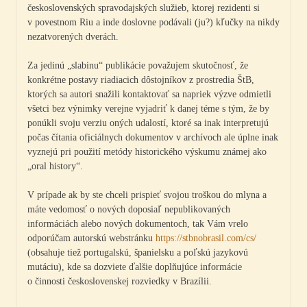
československých spravodajských služieb, ktorej rezidenti si
v povestnom Riu a inde doslovne podávali (ju?) kľučky na nikdy
nezatvorených dverách.
Za jedinú „slabinu“ publikácie považujem skutočnosť, že
konkrétne postavy riadiacich dôstojníkov z prostredia ŠtB,
ktorých sa autori snažili kontaktovať sa napriek výzve odmietli
všetci bez výnimky verejne vyjadriť k danej téme s tým, že by
ponúkli svoju verziu oných udalostí, ktoré sa inak interpretujú
počas čítania oficiálnych dokumentov v archívoch ale úplne inak
vyznejú pri použití metódy historického výskumu známej ako
„oral history“.
V prípade ak by ste chceli prispieť svojou troškou do mlyna a
máte vedomosť o nových doposiaľ nepublikovaných
informáciách alebo nových dokumentoch, tak Vám vrelo
odporúčam autorskú webstránku
https://stbnobrasil.com/cs/
(obsahuje tiež portugalskú, španielsku a poľskú jazykovú
mutáciu), kde sa dozviete ďalšie doplňujúce informácie
o činnosti československej rozviedky v Brazílii.