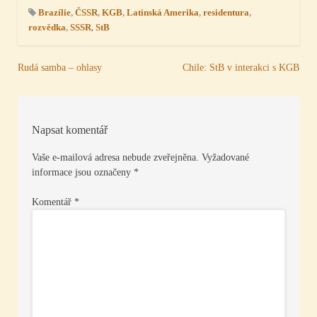
Brazílie
,
ČSSR
,
KGB
,
Latinská Amerika
,
residentura
,
rozvědka
,
SSSR
,
StB
Navigace
Rudá samba – ohlasy
Chile: StB v interakci s KGB
pro
příspěvek
Napsat komentář
Vaše e-mailová adresa nebude zveřejněna.
Vyžadované
informace jsou označeny
*
Komentář
*