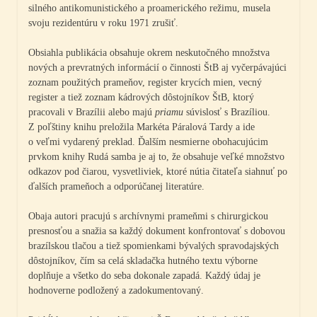
silného antikomunistického a proamerického režimu, musela
svoju rezidentúru v roku 1971 zrušiť.
Obsiahla publikácia obsahuje okrem neskutočného množstva
nových a prevratných informácií o činnosti ŠtB aj vyčerpávajúci
zoznam použitých prameňov, register krycích mien, vecný
register a tiež zoznam kádrových dôstojníkov ŠtB, ktorý
pracovali v Brazílii alebo majú
priamu
súvislosť s Brazíliou.
Z poľštiny knihu preložila Markéta Páralová Tardy a ide
o veľmi vydarený preklad. Ďalším nesmierne obohacujúcim
prvkom knihy Rudá samba je aj to, že obsahuje veľké množstvo
odkazov pod čiarou, vysvetliviek, ktoré nútia čitateľa siahnuť po
ďalších prameňoch a odporúčanej literatúre.
Obaja autori pracujú s archívnymi prameňmi s chirurgickou
presnosťou a snažia sa každý dokument konfrontovať s dobovou
brazílskou tlačou a tiež spomienkami bývalých spravodajských
dôstojníkov, čím sa celá skladačka hutného textu výborne
doplňuje a všetko do seba dokonale zapadá. Každý údaj je
hodnoverne podložený a zadokumentovaný.