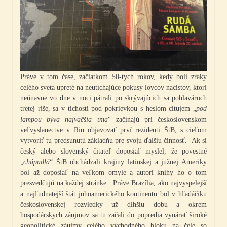
Práve v tom čase, začiatkom 50-tych rokov, kedy boli zraky
celého sveta upreté na neutíchajúce pokusy lovcov nacistov, ktorí
neúnavne vo dne v noci pátrali po skrývajúcich sa pohlavároch
tretej ríše, sa v tichosti pod pokrievkou s heslom citujem „
pod
lampou býva najväčšia tma
“ začínajú pri československom
veľvyslanectve v Riu objavovať prví rezidenti ŠtB, s cieľom
vytvoriť tu predsunutú základňu pre svoju ďalšiu činnosť. Ak si
český alebo slovenský čitateľ doposiaľ myslel, že povestné
„
chápadlá
“ ŠtB obchádzali krajiny latinskej a južnej Ameriky
bol až doposiaľ na veľkom omyle a autori knihy ho o tom
presvedčujú na každej stránke. Práve Brazília, ako najvyspelejší
a najľudnatejší štát juhoamerického kontinentu bol v hľadáčiku
československej rozviedky už dlhšiu dobu a okrem
hospodárskych záujmov sa tu začali do popredia vynárať široké
geopolitické záujmy celého východného bloku na čele so