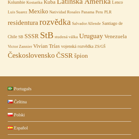
Latinská Amerika
Kuba
Kolumbie
Lenco
Kostarika
Mexiko
Luis Suarez
Natividad Rosales
Panama
Peru
PLR
rozvědka
residentura
Santiago de
Salvador Allende
StB
Uruguay
SSSR
Venezuela
Chile
SB
studená válka
Vivian Trías
vojenská rozvědka
Victor Zannier
ZS/GŠ
Československo
ČSSR
špion
Português
Čeština
Polski
Español