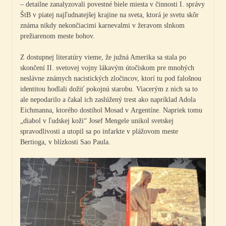
– detailne zanalyzovali povestné biele miesta v činnosti I. správy
ŠtB v piatej najľudnatejšej krajine na sveta, ktorá je svetu skôr
známa nikdy nekončiacimi karnevalmi v žeravom slnkom
prežiarenom meste bohov.
Z dostupnej literatúry vieme, že južná Amerika sa stala po
skončení II. svetovej vojny lákavým útočiskom pre mnohých
neslávne známych nacistických zločincov, ktorí tu pod falošnou
identitou hodlali dožiť pokojnú starobu. Viacerým z nich sa to
ale nepodarilo a čakal ich zaslúžený trest ako napríklad Adola
Eichmanna, ktorého dostihol Mosad v Argentíne. Napriek tomu
„diabol v ľudskej koži“ Josef Mengele unikol svetskej
spravodlivosti a utopil sa po infarkte v plážovom meste
Bertioga, v blízkosti Sao Paula.