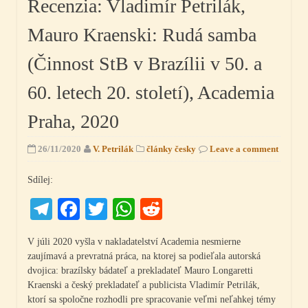
Recenzia: Vladimír Petrilák,
Mauro Kraenski: Rudá samba
(Činnost StB v Brazílii v 50. a
60. letech 20. století), Academia
Praha, 2020
26/11/2020
V. Petrilák
články česky
Leave a comment
Sdílej:
Telegram
Facebook
Twitter
WhatsApp
Reddit
V júli 2020 vyšla v nakladatelství Academia nesmierne
zaujímavá a prevratná práca, na ktorej sa podieľala autorská
dvojica: brazílsky bádateľ a prekladateľ Mauro Longaretti
Kraenski a český prekladateľ a publicista Vladimír Petrilák,
ktorí sa spoločne rozhodli pre spracovanie veľmi neľahkej témy