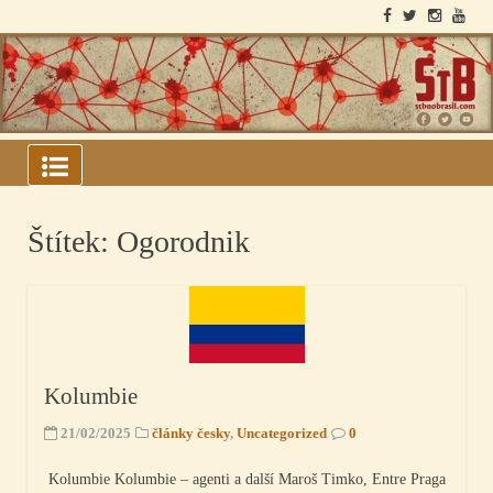
Skip
to
content
ARQUIVOS DO BLOCO
SOVIÉTICO
Štítek:
Ogorodnik
Kolumbie
21/02/2025
články česky
,
Uncategorized
0
Kolumbie Kolumbie – agenti a další Maroš Timko, Entre Praga