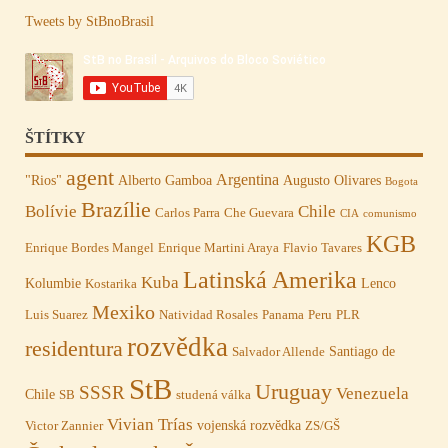
Tweets by StBnoBrasil
ŠTÍTKY
agent
Argentina
"Rios"
Alberto Gamboa
Augusto Olivares
Bogota
Brazílie
Bolívie
Chile
Carlos Parra
Che Guevara
CIA
comunismo
KGB
Enrique Bordes Mangel
Enrique Martini Araya
Flavio Tavares
Latinská Amerika
Kuba
Kolumbie
Lenco
Kostarika
Mexiko
Luis Suarez
Natividad Rosales
Panama
Peru
PLR
rozvědka
residentura
Santiago de
Salvador Allende
StB
Uruguay
SSSR
Venezuela
Chile
SB
studená válka
Vivian Trías
vojenská rozvědka
Victor Zannier
ZS/GŠ