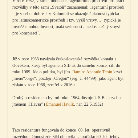
V roce 1962, v rámci hodnocení agenturního prostředí pro práci
rozvědky v této zemi „Svatoň“ zaznamenal: „agenturní prostředí
– je v celku dobré. I v Kolumbii se ukazuje úplatnost typická
pro latinskoamerické prostředí i tzv. vyšší vrstvy…. typická je
rovněž mnohomluvnost, malá seriosnost a nedostatečný smysl
pro konspiraci“.
Již v roce 1963 navázala československá rozvědka kontakt s
člověkem, který byl agentem StB až do samého konce, čili do
roku 1989. Jde o politka, byl jím
Ramiro Andrade Terán
krycí
jméno“Jorge“, později „Oregon“ (reg. č. 44499), jako agent byl
získán v roce 1966, zemřel v 2016 r.
Druhým residentem byl od roku 1964 důstojník StB s krycím
jménem „Hlavsa“ (
Emanuel Havlík
, nar. 22.5.1932)
Tato residentura fungovala do konce 60. let, operativně
rozvědnou činnost zde StB obnovila na počátku 80. let, tehdy