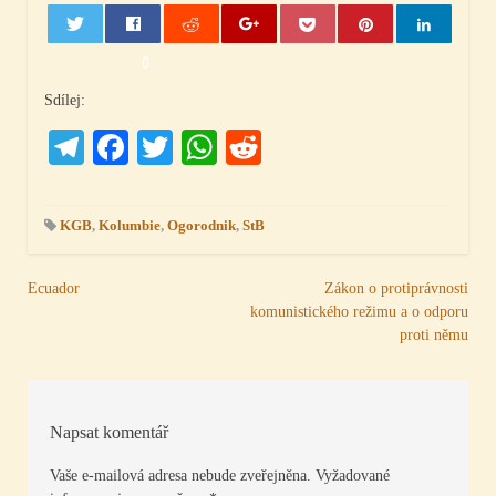
0
Sdílej:
Telegram
Facebook
Twitter
WhatsApp
Reddit
KGB
,
Kolumbie
,
Ogorodnik
,
StB
Navigace
Ecuador
Zákon o protiprávnosti
komunistického režimu a o odporu
pro
proti němu
příspěvek
Napsat komentář
Vaše e-mailová adresa nebude zveřejněna.
Vyžadované