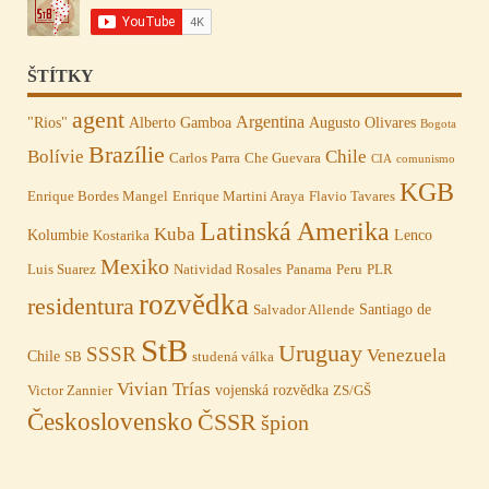
ŠTÍTKY
agent
Argentina
"Rios"
Alberto Gamboa
Augusto Olivares
Bogota
Brazílie
Bolívie
Chile
Carlos Parra
Che Guevara
CIA
comunismo
KGB
Enrique Bordes Mangel
Enrique Martini Araya
Flavio Tavares
Latinská Amerika
Kuba
Kolumbie
Lenco
Kostarika
Mexiko
Luis Suarez
Natividad Rosales
Panama
Peru
PLR
rozvědka
residentura
Santiago de
Salvador Allende
StB
Uruguay
SSSR
Venezuela
Chile
SB
studená válka
Vivian Trías
vojenská rozvědka
Victor Zannier
ZS/GŠ
Československo
ČSSR
špion