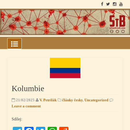
Skip
to
content
ARQUIVOS DO BLOCO
SOVIÉTICO
Kolumbie
21/02/2025
V. Petrilák
články česky
,
Uncategorized
Leave a comment
Sdílej: