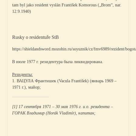
tam byl jako resident vyslán František Komorous („Brom“, nar.
12.9.1940)
Rusky o residentuře StB
https://shieldandsword.mozohin.ru/soyuznik/cz/fmv6989/rezident/bogot
В июле 1977 г. резидентура была ликвидирована.
Резиденты:
1. ВАЦУЛА Франтишек (Vacula František) (январь 1969 –
1971 г.), майор;
[1] 17 сентября 1971 – 30 мая 1976 г. и.о. резидента –
ГОРАК Владимир (Horák Vladimír), капитан;