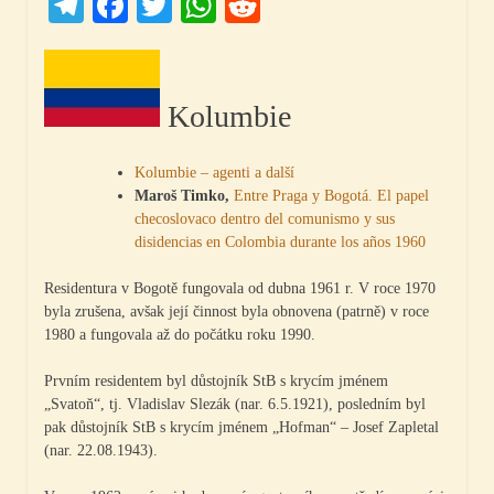
Telegram
Facebook
Twitter
WhatsApp
Reddit
Kolumbie
Kolumbie – agenti a další
Maroš
Timko,
Entre Praga y Bogotá. El papel
checoslovaco dentro del comunismo y sus
disidencias en Colombia durante los años 1960
Residentura v Bogotě fungovala od dubna 1961 r. V roce 1970
byla zrušena, avšak její činnost byla obnovena (patrně) v roce
1980 a fungovala až do počátku roku 1990.
Prvním residentem byl důstojník StB s krycím jménem
„Svatoň“, tj. Vladislav Slezák (nar. 6.5.1921), posledním byl
pak důstojník StB s krycím jménem „Hofman“ – Josef Zapletal
(nar. 22.08.1943).