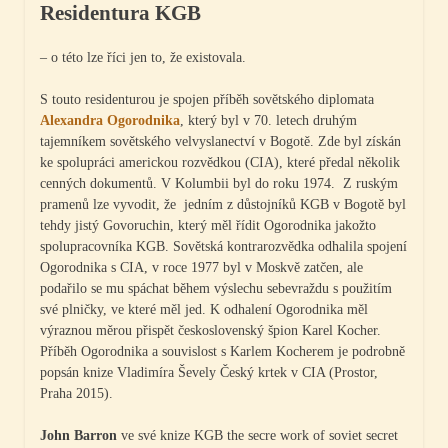
Residentura KGB
– o této lze říci jen to, že existovala.
S touto residenturou je spojen příběh sovětského diplomata
Alexandra Ogorodnika
, který byl v 70. letech druhým
tajemníkem sovětského velvyslanectví v Bogotě. Zde byl získán
ke spolupráci americkou rozvědkou (CIA), které předal několik
cenných dokumentů. V Kolumbii byl do roku 1974. Z ruským
pramenů lze vyvodit, že jedním z důstojníků KGB v Bogotě byl
tehdy jistý Govoruchin, který měl řídit Ogorodnika jakožto
spolupracovníka KGB. Sovětská kontrarozvědka odhalila spojení
Ogorodnika s CIA, v roce 1977 byl v Moskvě zatčen, ale
podařilo se mu spáchat během výslechu sebevraždu s použitím
své plničky, ve které měl jed. K odhalení Ogorodnika měl
výraznou měrou přispět československý špion Karel Kocher.
Příběh Ogorodnika a souvislost s Karlem Kocherem je podrobně
popsán knize Vladimíra Ševely Český krtek v CIA (Prostor,
Praha 2015).
John Barron
ve své knize KGB the secre work of soviet secret