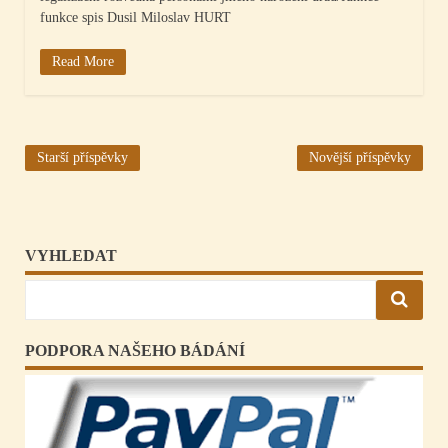
funkce spis Dusil Miloslav HURT
Read More
Navigace
Starší příspěvky
Novější příspěvky
pro
příspěvky
VYHLEDAT
PODPORA NAŠEHO BÁDÁNÍ