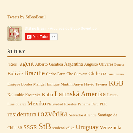
Tweets by StBnoBrasil
ŠTÍTKY
agent
Argentina
"Rios"
Alberto Gamboa
Augusto Olivares
Bogota
Brazílie
Bolívie
Chile
Carlos Parra
Che Guevara
CIA
comunismo
KGB
Enrique Bordes Mangel
Enrique Martini Araya
Flavio Tavares
Latinská Amerika
Kuba
Kolumbie
Lenco
Kostarika
Mexiko
Luis Suarez
Natividad Rosales
Panama
Peru
PLR
rozvědka
residentura
Santiago de
Salvador Allende
StB
Uruguay
SSSR
Venezuela
Chile
SB
studená válka