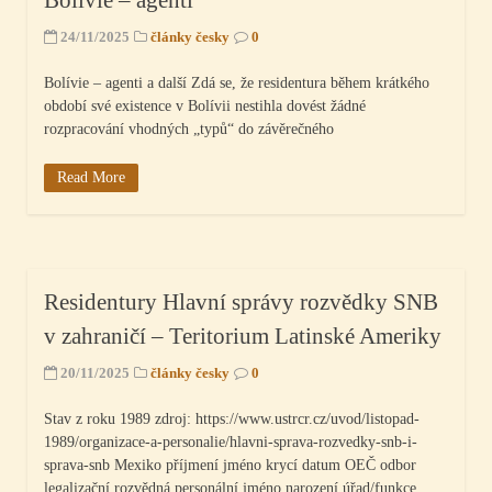
Bolívie – agenti
24/11/2025
články česky
0
Bolívie – agenti a další Zdá se, že residentura během krátkého
období své existence v Bolívii nestihla dovést žádné
rozpracování vhodných „typů“ do závěrečného
Read More
Residentury Hlavní správy rozvědky SNB
v zahraničí – Teritorium Latinské Ameriky
20/11/2025
články česky
0
Stav z roku 1989 zdroj: https://www.ustrcr.cz/uvod/listopad-
1989/organizace-a-personalie/hlavni-sprava-rozvedky-snb-i-
sprava-snb Mexiko příjmení jméno krycí datum OEČ odbor
legalizační rozvědná personální jméno narození úřad/funkce