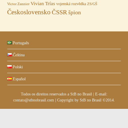
Vivian Trías
vojenská rozvědka
Victor Zannier
ZS/GŠ
Československo
ČSSR
špion
Português
Čeština
Polski
Español
Todos os direitos reservados a StB no Brasil
|
E-mail:
contato@stbnobrasil.com
|
Copyright by
StB no Brasil ©2014
.