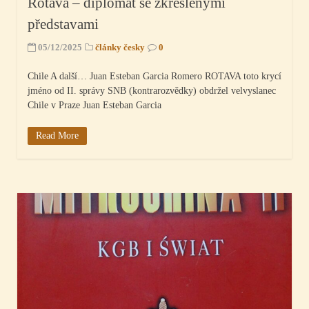
Rotava – diplomat se zkreslenými
představami
05/12/2025
články česky
0
Chile A další… Juan Esteban Garcia Romero ROTAVA toto krycí
jméno od II. správy SNB (kontrarozvědky) obdržel velvyslanec
Chile v Praze Juan Esteban Garcia
Read More