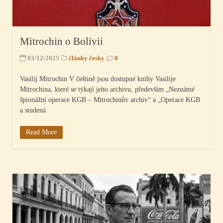
Mitrochin o Bolívii
03/12/2025
články česky
0
Vasilij Mitrochin V češtině jsou dostupné knihy Vasilije
Mitrochina, které se týkají jeho archivu, především „Neznámé
špionážní operace KGB – Mitrochinův archiv“ a „Operace KGB
a studená
Read More