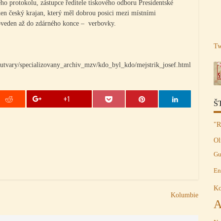
ho protokolu, zástupce ředitele tiskového odboru Presidentské
eden český krajan, který měl dobrou posici mezi místními
oveden až do zdárného konce – verbovky.
Tw
ra/utvary/specializovany_archiv_mzv/kdo_byl_kdo/mejstrik_josef.html
+1
Š
"R
Ol
p
Gu
En
Ko
Kolumbie
A