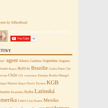
eets by StBnoBrasil
TÍTKY
agent
Argentina
ios"
Alberto Gamboa
Augusto
Brazílie
Bolívie
ivares
Carlos Parra
Che
Bogota
Chile
evara
Enrique Bordes Mangel
CIA
comunismo
KGB
rique Martini Araya
Flavio Tavares
Latinská
Kuba
lumbie
Kostarika
merika
Mexiko
Lenco
Luis Suarez
residentura