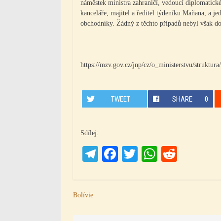
náměstek ministra zahraničí, vedoucí diplomatické
kanceláře, majitel a ředitel týdeníku Mañana, a j
obchodníky. Žádný z těchto případů nebyl však d
https://mzv.gov.cz/jnp/cz/o_ministerstvu/struktu
TWEET
SHARE
0
Sdílej:
Telegram
Facebook
Twitter
WhatsAp
Reddit
Navigace
Bolívie
pro