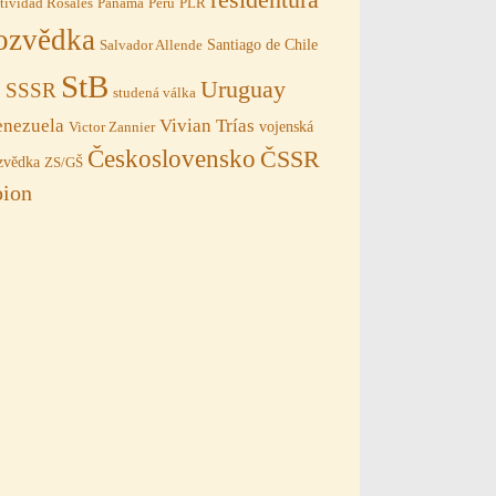
tividad Rosales
Panama
Peru
PLR
ozvědka
Santiago de Chile
Salvador Allende
StB
Uruguay
SSSR
B
studená válka
Vivian Trías
enezuela
vojenská
Victor Zannier
Československo
ČSSR
zvědka
ZS/GŠ
pion