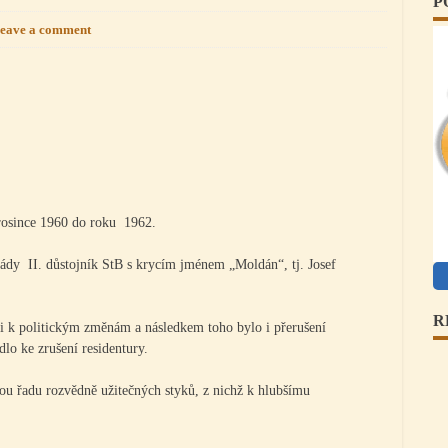
P
eave a comment
p
rosince 1960 do roku 1962.
ády II. důstojník StB s krycím jménem „Moldán“, tj. Josef
R
mi k politickým změnám a následkem toho bylo i přerušení
lo ke zrušení residentury.
lou řadu rozvědně užitečných styků, z nichž k hlubšímu