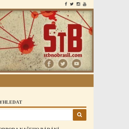
StB a Brazílie
YHLEDAT