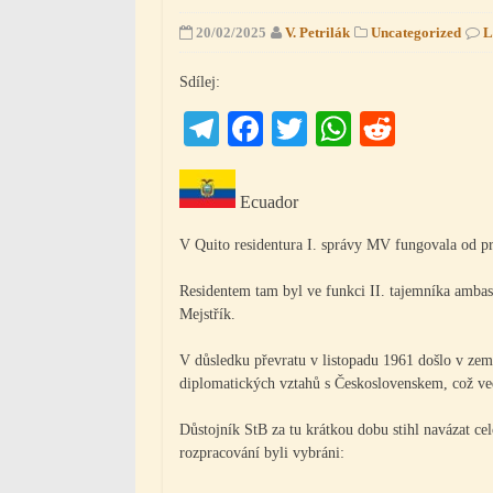
20/02/2025
V. Petrilák
Uncategorized
L
Sdílej:
Telegram
Facebook
Twitter
WhatsAp
Reddit
Ecuador
V Quito residentura I. správy MV fungovala od p
Residentem tam byl ve funkci II. tajemníka ambas
Mejstřík.
V důsledku převratu v listopadu 1961 došlo v ze
diplomatických vztahů s Československem, což ved
Důstojník StB za tu krátkou dobu stihl navázat ce
rozpracování byli vybráni: