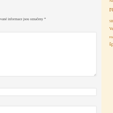
Na
r
vané informace jsou označeny
*
S
V
ro
š