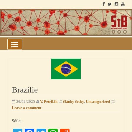
Skip
to
content
ARQUIVOS DO BLOCO
SOVIÉTICO
Brazílie
20/02/2025
V. Petrilák
články česky
,
Uncategorized
Leave a comment
Sdílej: