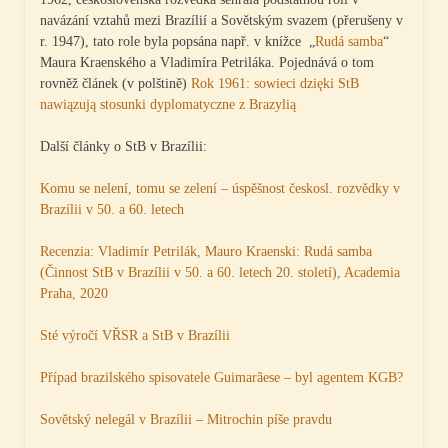
navázání vztahů mezi Brazílií a Sovětským svazem (přerušeny v
r. 1947), tato role byla popsána např. v knížce „
Rudá samba
“
Maura Kraenského a Vladimíra Petriláka. Pojednává o tom
rovněž článek (v polštině)
Rok 1961: sowieci dzięki StB
nawiązują stosunki dyplomatyczne z Brazylią
Další články o StB v Brazílii:
Komu se nelení, tomu se zelení – úspěšnost českosl. rozvědky v
Brazílii v 50. a 60. letech
Recenzia: Vladimír Petrilák, Mauro Kraenski: Rudá samba
(Činnost StB v Brazílii v 50. a 60. letech 20. století), Academia
Praha, 2020
Sté výročí VŘSR a StB v Brazílii
Případ brazilského spisovatele Guimarãese – byl agentem KGB?
Sovětský nelegál v Brazílii – Mitrochin píše pravdu