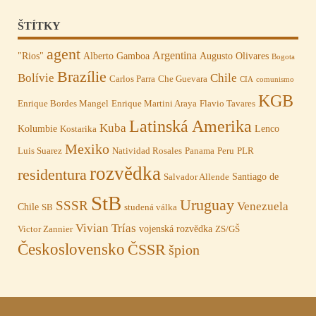
ŠTÍTKY
agent
Argentina
"Rios"
Alberto Gamboa
Augusto Olivares
Bogota
Brazílie
Bolívie
Chile
Carlos Parra
Che Guevara
CIA
comunismo
KGB
Enrique Bordes Mangel
Enrique Martini Araya
Flavio Tavares
Latinská Amerika
Kuba
Kolumbie
Lenco
Kostarika
Mexiko
Luis Suarez
Natividad Rosales
Panama
Peru
PLR
rozvědka
residentura
Santiago de
Salvador Allende
StB
Uruguay
SSSR
Venezuela
Chile
SB
studená válka
Vivian Trías
vojenská rozvědka
Victor Zannier
ZS/GŠ
Československo
ČSSR
špion