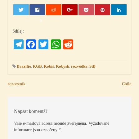
0
Sdílej:
Telegram
Facebook
Twitter
WhatsApp
Reddit
Brazílie
,
KGB
,
Kobiš
,
Kobysh
,
rozvědka
,
StB
Navigace
rozcestník
Chile
pro
příspěvek
Napsat komentář
Vaše e-mailová adresa nebude zveřejněna.
Vyžadované
informace jsou označeny
*