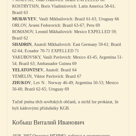
KOSTRYTSIN, Boris Vladimirovich: Latin America 58-61;
Brazil 63
MURAVYEV
, Vasili Mikhailovich: Brazil 61-63, Uruguay 66
ORLOV, Arseni Fedorovich: Brazil 63-67; Peru 69
ROMANOV, Leonid Mikhailovich: Mexico EXPELLED 59;
Brazil 62
SHADRIN
, Anatoli Mikhailovich: East Germany 59-61; Brazil
62-64; Ecuador 70-71 EXPELLED 71
YAKUBOVSKY, Vasili Pavlovich: Mexico 43-45; Argentina 51-
54; Brazil 63; Ambassador Guinea 69
YELATONTSEV
, Anatoli: Brazil 64
YEMELIN, Viktor Pavlovich: Brazil 67
ZHUKOV
, Lev N.: Norway 46-49; Argentina 50-53; Mexico
56-60; Brazil 62-65; Uruguay 69
Tučně jména těch sovětských občanů, u nichž lze prokázat, že
byli kádrovými příslušníky KGB.
Кобыш Виталий Иванович
1928–2007
Окончил МГИМО, работал в иновещании