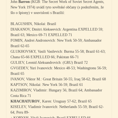
John
Barron
(
KGB: The Secret Work of Soviet Secret Agents,
New York
1974) uvádí tyto sovětské občany (s podezřením, že
šlo o špiony) v souvislosti s Brazílií:
BLAGUSHIN, Nikolai: Brazil
DIAKANOV, Dmitri Alekseevich: Argentina EXPELLED 59;
Brazil 63; Mexico 69-71 EXPELLED 71
FOMIN, Andrei Andronovich: New York 50-59; Ambassador
Brazil 62-65
GLUKHOVSKY, Vasili Vasilevich: Burma 55-58; Brazil 61-63;
Chana 65-66 EXPELLED 66; Pakistan 66-71
GULIEV, Leonid Aleksandrovich: (GRU) Brazil 72
GVOZDEV, Yuri Ivanovich: Mexico 48-53; Washingtonu 56-59;
Brazil 65
IVANOV, Viktor M.: Great Britain 50-55; Iraq 58-62; Brazil 68
KAPTSOV, Nikolai: New York 56-59; Brazil 61
KAZIMIROV, Vladimir: Hungary 56; Brazil 64; Ambassador
Costa Rica 71
KHACHATUROV
, Karen: Uruguay 57-62; Brazil 65
KISELEV, Vladimir Ivanovich: Netherlands 55-59; Brazil 62-
64; Peru 89-
↓ KOBYSH, Vitali Ivanovich: Brazil EXPELLED 66