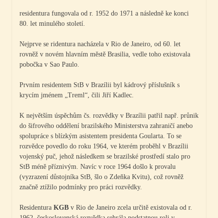
residentura fungovala od r. 1952 do 1971 a následně ke konci
80. let minulého století.
Nejprve se ridentura nacházela v Rio de Janeiro, od 60. let
rovněž v novém hlavním městě Brasilia, vedle toho existovala
pobočka v Sao Paulo.
Prvním residentem StB v Brazílii byl kádrový příslušník s
krycím jménem „Treml“, čili Jiří Kadlec.
K největším úspěchům čs. rozvědky v Brazílii patřil např. průnik
do šifrového oddělení brazilského Ministerstva zahraničí anebo
spolupráce s blízkým asistentem presidenta Goularta. To se
rozvědce povedlo do roku 1964, ve kterém proběhl v Brazílii
vojenský puč, jehož následkem se brazilské prostředí stalo pro
StB méně příznivým. Navíc v roce 1964 došlo k provalu
(vyzrazení důstojníka StB, šlo o Zdeňka Kvitu), což rovněž
značně ztížilo podmínky pro práci rozvědky.
Residentu
ra
KGB
v Rio de Janeiro zcela určitě existovala od r.
1962, československá rozvědka sehrála podstatnou roli v