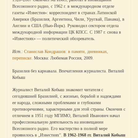
Всесоюзного радио, с 1962 г. в международном отделе
газеты «Известия»: корреспондент в странах Латинской
Америки (Бразилия, Аргентина, Чили, Уругвай, Панама), в
Англии и США (Нью-Йорк). Руководил сектором отдела
международной информации ЦК КПСС. С 1987 г. снова в
«Известиях» — политический обозреватель.
Ист
.:
Станислав Кондрашов: в памяти, дневниках,
переписке
. Москва: Любимая Россия, 2009.
Бразилия без карнавала. Впечатления журналиста. Виталий
Кобыш
Журналист Виталий Кобыш знакомит читателя с
сегодняшней Бразилией, с жизнью, борьбой и надеждами
ее народа, сложными проблемами и глубокими
противоречиями, характерными для этой страны. Окончив с
отличием в 1951 году МГИМО, Виталий Иванович начал
профессиональную деятельность на иновещании
Всесоюзного радио. Его мастерство в полной мере
проявилось в „Известиях“.
В 1962-1968 гг. Виталий Кобыш