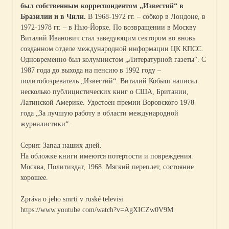
был собственным корреспондентом „Известий“ в
Бразилии и в Чили.
В 1968-1972 гг. – собкор в Лондоне, в
1972-1978 гг. – в Нью-Йорке. По возвращении в Москву
Виталий Иванович стал заведующим сектором во вновь
созданном отделе международной информации ЦК КПСС.
Одновременно был колумнистом „Литературной газеты“. С
1987 года до выхода на пенсию в 1992 году –
политобозреватель „Известий“. Виталий Кобыш написал
несколько публицистических книг о США, Британии,
Латинской Америке. Удостоен премии Воровского 1978
года „За лучшую работу в области международной
журналистики“.
Серия: Запад наших дней.
На обложке книги имеются потертости и повреждения.
Москва, Политиздат, 1968. Мягкий переплет, состояние
хорошее.
Zpráva o jeho smrti v ruské televisi
https://www.youtube.com/watch?v=AgXICZw0V9M