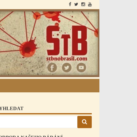
StB a Brazílie
YHLEDAT