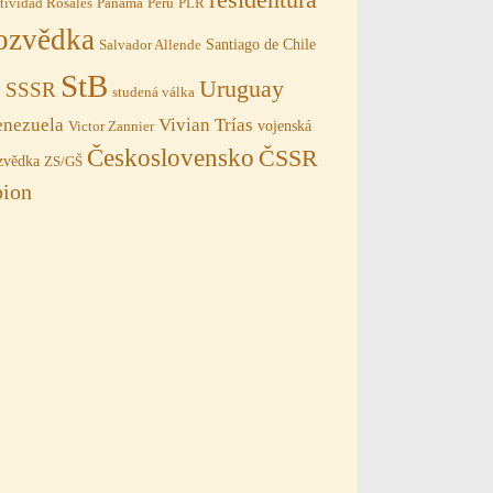
tividad Rosales
Panama
Peru
PLR
ozvědka
Santiago de Chile
Salvador Allende
StB
Uruguay
SSSR
B
studená válka
Vivian Trías
enezuela
vojenská
Victor Zannier
Československo
ČSSR
zvědka
ZS/GŠ
pion