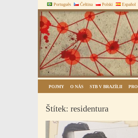
Skip
Português
Čeština
Polski
Español
to
content
ARQUIVOS DO BLOCO
POJMY
O NÁS
STB V BRAZÍLII
PRO
Štítek:
residentura