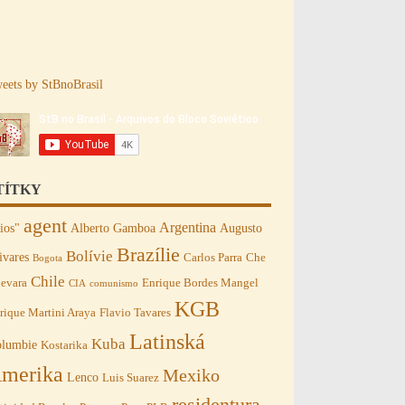
eets by StBnoBrasil
TÍTKY
agent
Argentina
ios"
Alberto Gamboa
Augusto
Brazílie
Bolívie
ivares
Carlos Parra
Che
Bogota
Chile
evara
Enrique Bordes Mangel
CIA
comunismo
KGB
rique Martini Araya
Flavio Tavares
Latinská
Kuba
lumbie
Kostarika
merika
Mexiko
Lenco
Luis Suarez
residentura