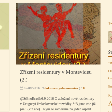
Tw
Š
"R
Ol
Zřízení residentury v Montevideu
Gu
(2.)
En
06/09/2016
dokumenty/documentos
0
Ko
@StBnoBrasil/6.9.2016 O založení nové residentury
A
v Uruguayi česloslovenské rozvědky StB jsme zde již
psali (viz zde). Nyní se zaměříme na jeden aspekt