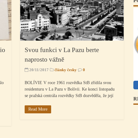
P
io
Svou funkci v La Pazu berte
naprosto vážně
20/11/2017
články česky
0
slo
BOLÍVIE V roce 1961 rozvědka StB zřídila svou
residenturu v La Pazu v Bolívii. Ke konci listopadu
se pražská centrála rozvědky StB dozvěděla, že její
R
Read More