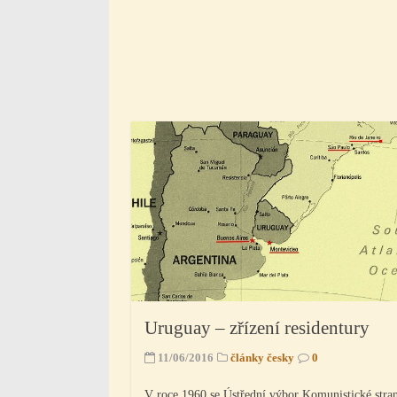
Uruguay – zřízení residentury
11/06/2016
články česky
0
V roce 1960 se Ústřední výbor Komunistické stra