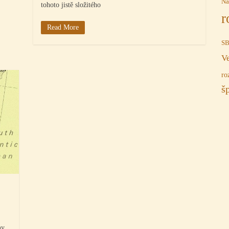
Na
tohoto jistě složitého
r
Read More
S
V
ro
š
ny