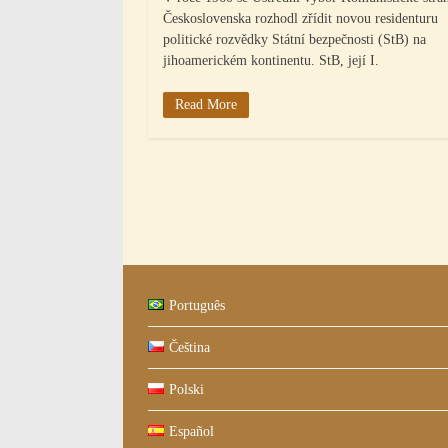
Československa rozhodl zřídit novou residenturu
politické rozvědky Státní bezpečnosti (StB) na
jihoamerickém kontinentu. StB, její I.
Read More
Navigace
pro
příspěvky
Português
Čeština
Polski
Español