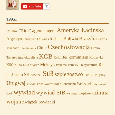
TAGI
Ameryka Łacińska
agenci
agent
"Rios"
"Medio"
Brazylia
Boliwia
Argentyna
badania
Augusto Olivares
Carlos
Czechosłowacja
Chile
Machado
Flavio
Che Guevara
KGB
komunizm
intelektualista
Tavares
Kolumbia
Kostaryka
Meksyk
Rio
KSČ
Kuba
Luis Suarez
Panama
Peru
rezydentura
PVP
StB
szpiegostwo
SB
de Janeiro
Sowieci
Tunik
Uruguay
Urugwaj
Wenezuela
Vivian Trías
Walter Ader Hausmann
Wyszyński
wywiad
wywiad StB
zimna
wywiad wojskowy
kard.
wojna
Związek Sowiecki