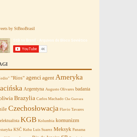
eets by StBnoBrasil
AGI
Ameryka
agenci
agent
"Rios"
edio"
acińska
Argentyna
badania
Augusto Olivares
Brazylia
oliwia
Carlos Machado
Che Guevara
Czechosłowacja
hile
Flavio Tavares
KGB
komunizm
telektualista
Kolumbia
Meksyk
KSČ
staryka
Kuba
Luis Suarez
Panama