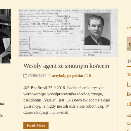
Tw
T
Wesoły agent ze smutnym końcem
"M
25/09/2016
artykuły po polsku
0
Ł
@StBnoBrasil 25.9.2016 Ładna charakterystyka
B
werbowanego współpracownika ideologicznego,
pseudonim „Veselý”, jest: „klasowo świadomy i daje
 na
C
gwarancję, iż nigdy nie zdradzi klasę robotniczą. W
czasie okupacji nienawidził
in
du
Ko
Read More