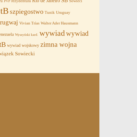
SB
Rio de Janeiro
ru
rezydentura
Sowieci
PVP
tB
szpiegostwo
Tunik
Uruguay
rugwaj
Vivian Trías
Walter Ader Hausmann
wywiad
wywiad
nezuela
Wyszyński kard.
tB
zimna wojna
wywiad wojskowy
wiązek Sowiecki