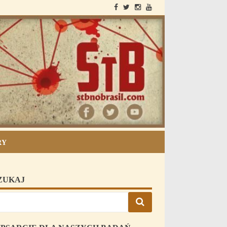
StB i Brazilia
RY
ZUKAJ