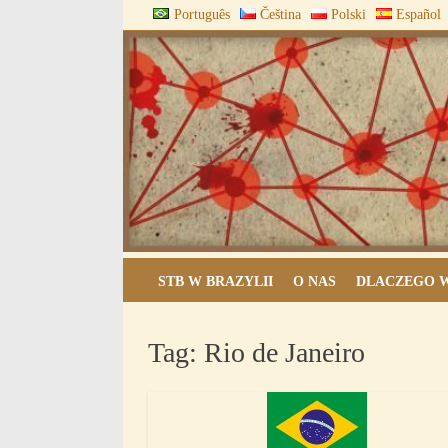
Skip
Português
Čeština
Polski
Español
to
content
ARQUIVOS DO BLOCO
STB W BRAZYLII
O NAS
DLACZEGO W
Tag:
Rio de Janeiro