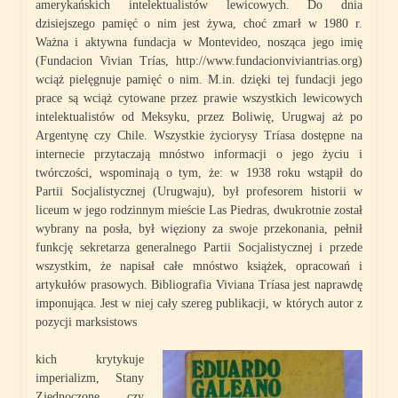
amerykańskich intelektualistów lewicowych. Do dnia
dzisiejszego pamięć o nim jest żywa, choć zmarł w 1980 r.
Ważna i aktywna fundacja w Montevideo, nosząca jego imię
(Fundacion Vivian Trías, http://www.fundacionviviantrias.org)
wciąż pielęgnuje pamięć o nim. M.in. dzięki tej fundacji jego
prace są wciąż cytowane przez prawie wszystkich lewicowych
intelektualistów od Meksyku, przez Boliwię, Urugwaj aż po
Argentynę czy Chile. Wszystkie życiorysy Tríasa dostępne na
internecie przytaczają mnóstwo informacji o jego życiu i
twórczości, wspominają o tym, że: w 1938 roku wstąpił do
Partii Socjalistycznej (Urugwaju), był profesorem historii w
liceum w jego rodzinnym mieście Las Piedras, dwukrotnie został
wybrany na posła, był więziony za swoje przekonania, pełnił
funkcję sekretarza generalnego Partii Socjalistycznej i przede
wszystkim, że napisał całe mnóstwo książek, opracowań i
artykułów prasowych. Bibliografia Viviana Tríasa jest naprawdę
imponująca. Jest w niej cały szereg publikacji, w których autor z
pozycji marksistows
kich krytykuje
imperializm, Stany
Zjednoczone czy