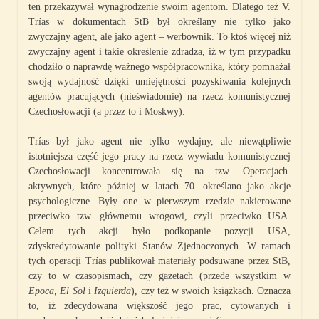
ten przekazywał wynagrodzenie swoim agentom. Dlatego też V.
Trías w dokumentach StB był określany nie tylko jako
zwyczajny agent, ale jako agent – werbownik. To ktoś więcej niż
zwyczajny agent i takie określenie zdradza, iż w tym przypadku
chodziło o naprawdę ważnego współpracownika, który pomnażał
swoją wydajność dzięki umiejętności pozyskiwania kolejnych
agentów pracujących (nieświadomie) na rzecz komunistycznej
Czechosłowacji (a przez to i Moskwy).
Trías był jako agent nie tylko wydajny, ale niewątpliwie
istotniejsza część jego pracy na rzecz wywiadu komunistycznej
Czechosłowacji koncentrowała się na tzw. Operacjach
aktywnych, które później w latach 70. określano jako akcje
psychologiczne. Były one w pierwszym rzędzie nakierowane
przeciwko tzw. głównemu wrogowi, czyli przeciwko USA.
Celem tych akcji było podkopanie pozycji USA,
zdyskredytowanie polityki Stanów Zjednoczonych. W ramach
tych operacji Trías publikował materiały podsuwane przez StB,
czy to w czasopismach, czy gazetach (przede wszystkim w
Epoca, El Sol
i
Izquierda
), czy też w swoich książkach. Oznacza
to, iż zdecydowana większość jego prac, cytowanych i