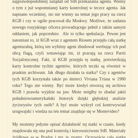
najprawdopodobniej zażądali od StB przekazania agenta. Wiemy
o tym z już wspomnianej karty kontrolnej w teczce agenta. Jak
napisano wcześniej, nic nie wiemy na temat jego pracy na rzecz
KGB i czy w ogóle pracował dla Moskwy. Możliwe, że zadania
nowego rosyjskiego oficera prowadzącego pełnił z takim samym
oddaniem, jak poprzednio. Ale to tylko spekulacja. Pewne jest
natomiast to, iż KGB wraz z agentem Riosem przejęła całą siatkę
agenturalną, którą ten wybitny agent zbudował werbując ich pod
obcą flagą, czyli wmawiając im, iż pracują na rzecz Partii
Socjalistycznej. Fakt, iż KGB przejęła tę siatkę, potwierdzają
karty kontrolne tychże agentów, których teczki są również w
praskim archiwum. Jak długo działała ta siatka? Czy z agentów
tych KGB korzystała także po śmierci Viviana Tríasa w 1980
roku? Tego nie wiemy. Być może kiedyś otworzą się archiwa
KGB i prawda wyjdzie na jaw. Może mógłby to zbadać jakiś
południowoamerykański historyk dzięki głębokiej analizie
życiorysów tych osób? A być może wykrył coś kontrwywiad
urugwajski i wiedza na ten temat znajduje się w Montevideo?
My możemy jedynie opisać działalność tej siatki w czasie, kiedy
znajdowała się ona pod kontrolą i kierownictwem StB. Materiały
źródłowe są w Pradze i my je znamy. Oczywiście całą siatkę