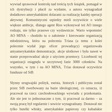
wywiad sprawował kontrolę nad treścią tych książek, pomagał w
ich dystrybucji i płacił za wydanie, a autora wynagradzał
dodatkowo amerykańskimi dolarami za realizację każdej operacji
aktywnej. Komunistyczni szpiedzy mieli oczywiście o wiele
większe ambicje, dlatego agent Rios wykonywał też AO innego
rodzaju, nie tylko prasowe czy wydawnicze. Warto wspomnieć
AO MINA – chodziło tu o założenie i kierowanie organizacją
młodzieżową, która na polecenia Tríasa (a temu z kolei
polecenie wydał jego oficer prowadzący) organizowała
antyamerykańskie demonstracje, akcje ulotkowe i była nawet w
stanie przeprowadzać akcje z użyciem przemocy. Liczebność tej
organizacji osiągnęła w szczytowej fazie 3000 członków. Na
wszystko, w tym i na AO MINA, Trías dostawał oczywiście
fundusze od StB.
Słynny urugwajski polityk, eseista, historyk i publicysta został
przez StB zwerbowany na bazie ideologicznej, co oznacza, iż
pracował na rzecz czechosłowackiego wywiadu z przekonania.
Ale nie jest to jednoznaczne z tym, iż pracował za darmo – za
swoją pracę był regularnie i sowicie wynagradzany. Dostawał nie
tylko butelki whisky, amerykańskie papierosy czy kubańskie