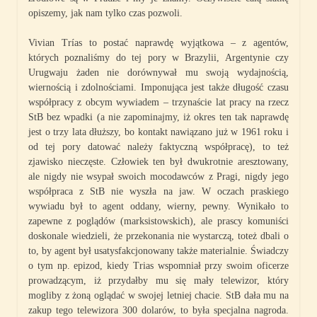
opiszemy, jak nam tylko czas pozwoli.
Vivian Trías to postać naprawdę wyjątkowa – z agentów,
których poznaliśmy do tej pory w Brazylii, Argentynie czy
Urugwaju żaden nie dorównywał mu swoją wydajnością,
wiernością i zdolnościami. Imponująca jest także długość czasu
współpracy z obcym wywiadem – trzynaście lat pracy na rzecz
StB bez wpadki (a nie zapominajmy, iż okres ten tak naprawdę
jest o trzy lata dłuższy, bo kontakt nawiązano już w 1961 roku i
od tej pory datować należy faktyczną współpracę), to też
zjawisko nieczęste. Człowiek ten był dwukrotnie aresztowany,
ale nigdy nie wsypał swoich mocodawców z Pragi, nigdy jego
współpraca z StB nie wyszła na jaw. W oczach praskiego
wywiadu był to agent oddany, wierny, pewny. Wynikało to
zapewne z poglądów (marksistowskich), ale prascy komuniści
doskonale wiedzieli, że przekonania nie wystarczą, toteż dbali o
to, by agent był usatysfakcjonowany także materialnie. Świadczy
o tym np. epizod, kiedy Trias wspomniał przy swoim oficerze
prowadzącym, iż przydałby mu się mały telewizor, który
mogliby z żoną oglądać w swojej letniej chacie. StB dała mu na
zakup tego telewizora 300 dolarów, to była specjalna nagroda.