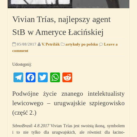
Vivian Trías, najlepszy agent
StB w Ameryce Łacińskiej
05/08/2017
V. Petrilák
artykuły po polsku
Leave a
comment
Udostępnij:
Telegram
Facebook
Twitter
WhatsApp
Reddit
Podwójne życie znanego intelektualisty
lewicowego – urugwajskie szpiegowisko
(część 2.)
StbnoBrasi
l
4.8.2017
Vivian Trías jest swoistą ikoną, symbolem
i to nie tylko dla urugwajskich, ale również dla łacino-