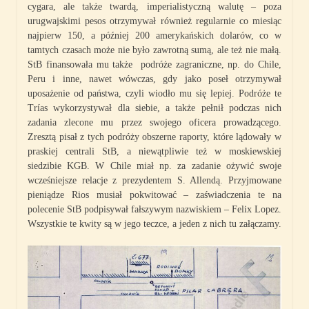
cygara, ale także twardą, imperialistyczną walutę – poza
urugwajskimi pesos otrzymywał również regularnie co miesiąc
najpierw 150, a później 200 amerykańskich dolarów, co w
tamtych czasach może nie było zawrotną sumą, ale też nie małą.
StB finansowała mu także podróże zagraniczne, np. do Chile,
Peru i inne, nawet wówczas, gdy jako poseł otrzymywał
uposażenie od państwa, czyli wiodło mu się lepiej. Podróże te
Trías wykorzystywał dla siebie, a także pełnił podczas nich
zadania zlecone mu przez swojego oficera prowadzącego.
Zresztą pisał z tych podróży obszerne raporty, które lądowały w
praskiej centrali StB, a niewątpliwie też w moskiewskiej
siedzibie KGB. W Chile miał np. za zadanie ożywić swoje
wcześniejsze relacje z prezydentem S. Allendą. Przyjmowane
pieniądze Rios musiał pokwitować – zaświadczenia te na
polecenie StB podpisywał fałszywym nazwiskiem – Felix Lopez.
Wszystkie te kwity są w jego teczce, a jeden z nich tu załączamy.