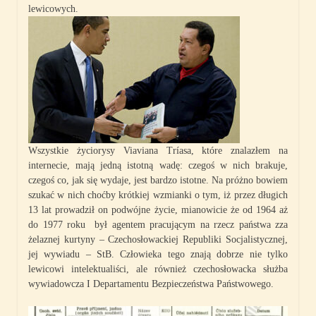
lewicowych.
Wszystkie życiorysy Viaviana Tríasa, które znalazłem na
internecie, mają jedną istotną wadę: czegoś w nich brakuje,
czegoś co, jak się wydaje, jest bardzo istotne. Na próżno bowiem
szukać w nich choćby krótkiej wzmianki o tym, iż przez długich
13 lat prowadził on podwójne życie, mianowicie że od 1964 aż
do 1977 roku był agentem pracującym na rzecz państwa zza
żelaznej kurtyny – Czechosłowackiej Republiki Socjalistycznej,
jej wywiadu – StB. Człowieka tego znają dobrze nie tylko
lewicowi intelektualiści, ale również czechosłowacka służba
wywiadowcza I Departamentu Bezpieczeństwa Państwowego.