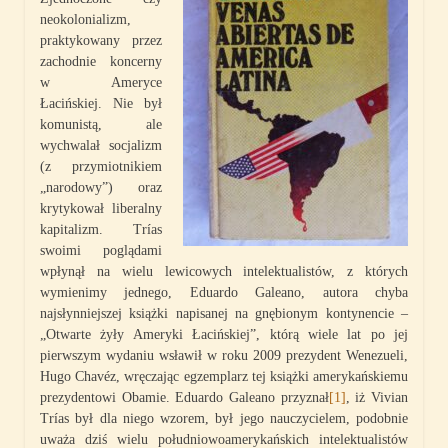
neokolonializm,
praktykowany przez
zachodnie koncerny
w Ameryce
Łacińskiej. Nie był
komunistą, ale
wychwalał socjalizm
(z przymiotnikiem
„narodowy”) oraz
krytykował liberalny
kapitalizm. Trías
swoimi poglądami
wpłynął na wielu lewicowych intelektualistów, z których
wymienimy jednego, Eduardo Galeano, autora chyba
najsłynniejszej książki napisanej na gnębionym kontynencie –
„Otwarte żyły Ameryki Łacińskiej”, którą wiele lat po jej
pierwszym wydaniu wsławił w roku 2009 prezydent Wenezueli,
Hugo Chavéz, wręczając egzemplarz tej książki amerykańskiemu
prezydentowi Obamie. Eduardo Galeano przyznał
[1]
, iż Vivian
Trías był dla niego wzorem, był jego nauczycielem, podobnie
uważa dziś wielu południowoamerykańskich intelektualistów