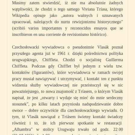
Musimy zatem stwierdzić, iż nie ma absolutnie żadnych
wątpliwości, że chodzi o tego samego Viviana Tríasa, którego
Wikipedia opisuje jako „autora ważnych i uznawanych
opracowań, należących do nurtu rewizjonizmu historycznego”
(scribió varios importantes y reconocidos ensayos que se
inscribieron en una corriente de revisionismo histórico).
Czechosłowacki wywiadowca o pseudonimie Vlasák poznał
przyszłego agenta już w 1961 r. dzięki pośrednictwu polityka
urugwajskiego, Chiffleta. Chodzi o socjalistę Guillerma
Chiffleta. Podczas gdy Chifflet był jednym z wielu tzw.
kontaktów (figurantów), które wywiadowca w ramach swojej
pracy musiał nawiązywać i utrzymywać, i kontakt ten z punktu
widzenia służby wywiadowczej nie przeistoczył się w nic
poważniejszego, to nowa znajomość z Tríasem, o którym Vlasák
napisał, że jest „otwarty i wydaje się mieć do mnie serdeczny
stosunek”, po kilku latach przyniosła nadspodziewanie dobre
owoce – dobre oczywiście dla czechosłowackiego wywiadu. O
tym, iż Vlasák nawiązał z Triásem świetny kontakt świadczy
również i to, że ich pierwsze spotkanie w restauracji
„Alhambra” w stolicy Urugwaju trwało od godz. 22.00