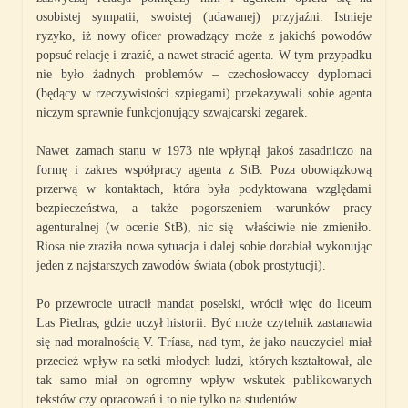
osobistej sympatii, swoistej (udawanej) przyjaźni. Istnieje
ryzyko, iż nowy oficer prowadzący może z jakichś powodów
popsuć relację i zrazić, a nawet stracić agenta. W tym przypadku
nie było żadnych problemów – czechosłowaccy dyplomaci
(będący w rzeczywistości szpiegami) przekazywali sobie agenta
niczym sprawnie funkcjonujący szwajcarski zegarek.
Nawet zamach stanu w 1973 nie wpłynął jakoś zasadniczo na
formę i zakres współpracy agenta z StB. Poza obowiązkową
przerwą w kontaktach, która była podyktowana względami
bezpieczeństwa, a także pogorszeniem warunków pracy
agenturalnej (w ocenie StB), nic się właściwie nie zmieniło.
Riosa nie zraziła nowa sytuacja i dalej sobie dorabiał wykonując
jeden z najstarszych zawodów świata (obok prostytucji).
Po przewrocie utracił mandat poselski, wrócił więc do liceum
Las Piedras, gdzie uczył historii. Być może czytelnik zastanawia
się nad moralnością V. Tríasa, nad tym, że jako nauczyciel miał
przecież wpływ na setki młodych ludzi, których kształtował, ale
tak samo miał on ogromny wpływ wskutek publikowanych
tekstów czy opracowań i to nie tylko na studentów.