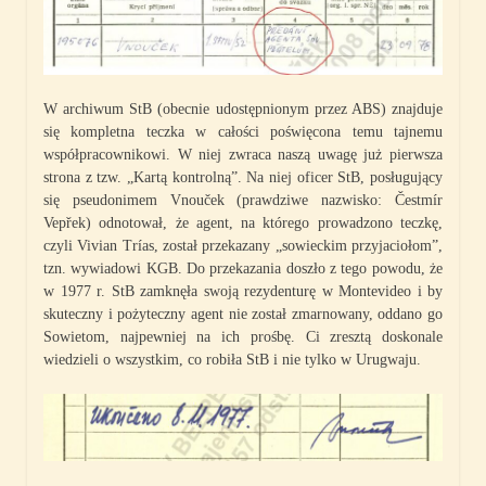
W archiwum StB (obecnie udostępnionym przez ABS) znajduje
się kompletna teczka w całości poświęcona temu tajnemu
współpracownikowi. W niej zwraca naszą uwagę już pierwsza
strona z tzw. „Kartą kontrolną”. Na niej oficer StB, posługujący
się pseudonimem Vnouček (prawdziwe nazwisko: Čestmír
Vepřek) odnotował, że agent, na którego prowadzono teczkę,
czyli Vivian Trías, został przekazany „sowieckim przyjaciołom”,
tzn. wywiadowi KGB. Do przekazania doszło z tego powodu, że
w 1977 r. StB zamknęła swoją rezydenturę w Montevideo i by
skuteczny i pożyteczny agent nie został zmarnowany, oddano go
Sowietom, najpewniej na ich prośbę. Ci zresztą doskonale
wiedzieli o wszystkim, co robiła StB i nie tylko w Urugwaju.