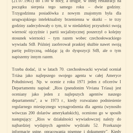
(21.07.1961) do 1.00 w nocy, a drugie, w innej restauracji na
początku sierpnia tego samego roku – dwie godziny.
Trzygodzinna posiadówka z nowym znajomym była dla
urugwajskiego intelektualisty brzemienna w skutki – te trzy
godziny zadecydowały o tym, iż w niedalekiej przyszłości swoją
wierność ojczyźnie i partii socjalistycznej poszerzył o kolejny
stosunek wierności – tym razem wobec czechosłowackiego
wywiadu StB. Później zaoferował praskiej służbie nawet swoją
partię polityczną, oddając ją do dyspozycji StB, ale o tym
napiszemy innym razem.
Trzeba dodać, iż w latach 70. czechosłowacki wywiad oceniał
Triása jako najlepszego swojego agenta w całej Ameryce
Południowej. Np. w ocenie z roku 1971 jeden z oficerów I
Departamentu napisał: „Rios (pseudonim Viviana Tríasa) jest
oceniany jako jeden z najlepszych agentów naszego
departamentu”, a w 1973 r., kiedy rozważano podniesienie
regularnego miesięcznego wynagrodzenia dla agenta (wynosiło
wówczas 200 dolarów amerykańskich), oceniono go w sposób
następujący: „Rios w działalności wywiadowczej należy do
najbardziej wydajnych agentów wydziału 52. Przekazuje
informacje ustne, opracowania pisemne i dokumenty”. Kiedy