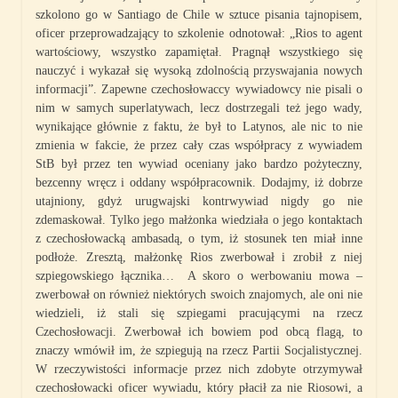
szkolono go w Santiago de Chile w sztuce pisania tajnopisem,
oficer przeprowadzający to szkolenie odnotował: „Rios to agent
wartościowy, wszystko zapamiętał. Pragnął wszystkiego się
nauczyć i wykazał się wysoką zdolnością przyswajania nowych
informacji”. Zapewne czechosłowaccy wywiadowcy nie pisali o
nim w samych superlatywach, lecz dostrzegali też jego wady,
wynikające głównie z faktu, że był to Latynos, ale nic to nie
zmienia w fakcie, że przez cały czas współpracy z wywiadem
StB był przez ten wywiad oceniany jako bardzo pożyteczny,
bezcenny wręcz i oddany współpracownik. Dodajmy, iż dobrze
utajniony, gdyż urugwajski kontrwywiad nigdy go nie
zdemaskował. Tylko jego małżonka wiedziała o jego kontaktach
z czechosłowacką ambasadą, o tym, iż stosunek ten miał inne
podłoże. Zresztą, małżonkę Rios zwerbował i zrobił z niej
szpiegowskiego łącznika… A skoro o werbowaniu mowa –
zwerbował on również niektórych swoich znajomych, ale oni nie
wiedzieli, iż stali się szpiegami pracującymi na rzecz
Czechosłowacji. Zwerbował ich bowiem pod obcą flagą, to
znaczy wmówił im, że szpiegują na rzecz Partii Socjalistycznej.
W rzeczywistości informacje przez nich zdobyte otrzymywał
czechosłowacki oficer wywiadu, który płacił za nie Riosowi, a