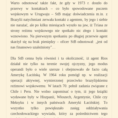
Warto odnotować także fakt, że gdy w 1973 r. doszło do
przerwy w kontaktach – co było spowodowane puczem
wojskowym w Urugwaju – StB mając doświadczenia m.in. z
Brazylii natychmiast zerwała kontakt z agentem, by jego i siebie
nie narażać, ale po kilku miesiącach wyszło na jaw, iż Tríasa ze
strony reżimu wojskowego nie spotkało nic złego i kontakt
wznowiono. Na pierwszym spotkaniu po długiej przerwie agent
skarżył się na brak pieniędzy – oficer StB odnotował: „jest od
nas finansowo uzależniony”…
Dla StB cenna była również i ta okoliczność, iż agent Rios
działał nie tylko na terenie swojej ojczyzny, jego modus
operandi było o wiele szersze i obejmowało de facto całą
Amerykę Łacińską. W 1964 roku pomógł np. w realizacji
operacji aktywnej, wymierzonej przeciwko brazylijskiemu
reżimowi wojskowemu. W latach 70. pełnił zadania związane z
Chile i Peru. Nie wolno zapominać o tym, iż jego książki
wydawane były w Hiszpanii, Włoszech, Argentynie, Chile czy
Meksyku i w innych państwach Ameryki Łacińskiej. To
wszystko tylko powiększało zasięg oddziaływania
czechosłowackiego wywiadu, który za pośrednictwem tego