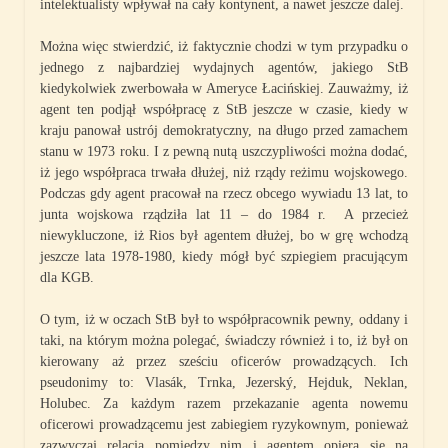
intelektualisty wpływał na cały kontynent, a nawet jeszcze dalej.
Można więc stwierdzić, iż faktycznie chodzi w tym przypadku o
jednego z najbardziej wydajnych agentów, jakiego StB
kiedykolwiek zwerbowała w Ameryce Łacińskiej. Zauważmy, iż
agent ten podjął współpracę z StB jeszcze w czasie, kiedy w
kraju panował ustrój demokratyczny, na długo przed zamachem
stanu w 1973 roku. I z pewną nutą uszczypliwości można dodać,
iż jego współpraca trwała dłużej, niż rządy reżimu wojskowego.
Podczas gdy agent pracował na rzecz obcego wywiadu 13 lat, to
junta wojskowa rządziła lat 11 – do 1984 r. A przecież
niewykluczone, iż Rios był agentem dłużej, bo w grę wchodzą
jeszcze lata 1978-1980, kiedy mógł być szpiegiem pracującym
dla KGB.
O tym, iż w oczach StB był to współpracownik pewny, oddany i
taki, na którym można polegać, świadczy również i to, iż był on
kierowany aż przez sześciu oficerów prowadzących. Ich
pseudonimy to: Vlasák, Trnka, Jezerský, Hejduk, Neklan,
Holubec. Za każdym razem przekazanie agenta nowemu
oficerowi prowadzącemu jest zabiegiem ryzykownym, ponieważ
zazwyczaj relacja pomiędzy nim i agentem opiera się na