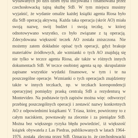
wydawanych po dziś dzień była inicjowana i finansowana przez
czechosłowacką tajną służbę StB. W tym miejscu musimy
wyjaśnić, że wydanie omalże każdej książki agenta Riosa było
dla StB operacją aktywną. Każda taka operacja (skrót AO) miała
swoją nazwę, swój budżet i swoją teczkę, w której
odnotowywano wszystko, co było związane z tą operacją.
Zdecydowana większość teczek AO została zniszczona. Nie
możemy zatem dokładnie opisać tych operacji, gdyż brakuje
materiałów źródłowych, ale wzmianki o tych AO znajdują się
nie tylko w teczce agenta Riosa, ale także w różnych innych
dokumentach StB. W teczce osobistej agenta są np. skrupulatnie
zapisane wszystkie wydatki finansowe, w tym i te na
poszczególne operacje. Wzmianki o tych operacjach znajdziemy
także w innych teczkach, np. w teczkach korespondencji
operacyjnej pomiędzy praską centralą StB a rezydenturą w
Montevideo. Na podstawie tych zapisów można więc odtworzyć
przebieg poszczególnych operacji i zestawić nazwy konkretnych
AO z odpowiednimi książkami V. Tríasa, które, powtórzmy to z
całym naciskiem, powstawały na zlecenie i za pieniądze StB.
Można bez większego ryzyka błędu powiedzieć, iż większość
książek obywatela z Las Piedras, publikowanych w latach 1964-
1976, została zlecona przez StB. Oznacza to, że czechosłowacki