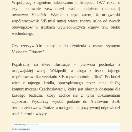
Współpracę z agentem zakończono 8 listopada 1977 roku, o
czym ponownie zaświadczył swoim podpisem (adnotacji)
towarzysz Vnouček. Wynika z tego zatem, iż urugwajski
współpracownik StB miał mniej więcej roczny urlop od swoich
obowiązków w służbach wywiadowczych krajów tzw. bloku
wschodniego.
Czy rzeczywiście mamy tu do czynienia z owym słynnym
Vivianem Tríasem?
Popatrzmy na dwie ilustracje – pierwsza pochodzi z
urugwajskiej wersji Wikipedii, a druga z teczki tajnego
współpracownika wywiadu StB o pseudonimie „Rios”. Pochodzi
więc z tajnego źródła, sporządzonego przez tajną służbę
komunistycznej Czechosłowacji, które jest obecnie dostępne dla
każdego badacza, który zechce się z tymi dokumentami
zapoznać. Wystarczy wysłać podanie do Archiwum służb
bezpieczeństwa w Pradze, a następnie po pozytywnej odpowiedzi
ustalić termin wizyty…