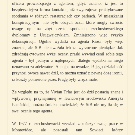
oficera prowadzącego z agentem, gdyż uznano, iż jest to
bezpieczniejsza forma kontaktu, niż zwyczajowo praktykowane
spotkania w różnych restauracjach czy parkach. W mieszkaniu
konspiracyjnym nie było obcych oczu, które mogły zwrócić
uwagę np. na zbyt częste spotkania czechosłowackiego
dyplomaty z Urugwajczykiem. Zmniejszono więc ryzyko
dekonspiracji. Ogólne wydatki na agenta Riosa były więc
znaczne, ale StB nie uważała ich za wyrzucone pieniądze. Jak
zdradzają cytowane wyżej oceny, praski wywiad cenił sobie tego
agenta – był jednym z najlepszych, dlatego wydatki na niego
uznawano za adekwatne. A mając na uwadze, iż jego działalność
przynosi owoce nawet dziś, to można uznać z pewną dozą ironii,
iż koszty poniesione przez Pragę były wręcz małe.
Ze względu na to, że Vivian Trías jest do dziś postacią znaną i
wpływową, przynajmniej w lewicowym środowisku Ameryki
Łacińskiej, można śmiało powiedzieć, że StB nie myliła się w
swej ocenie tego agenta.
W 1977 r. czechosłowacki wywiad zakończył swoją pracę w
Montevideo, ale pozostali tam Sowieci, którzy