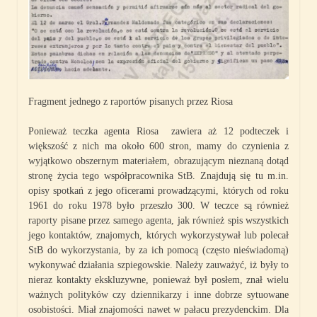
Fragment jednego z raportów pisanych przez Riosa
Ponieważ teczka agenta Riosa zawiera aż 12 podteczek i
większość z nich ma około 600 stron, mamy do czynienia z
wyjątkowo obszernym materiałem, obrazującym nieznaną dotąd
stronę życia tego współpracownika StB. Znajdują się tu m.in.
opisy spotkań z jego oficerami prowadzącymi, których od roku
1961 do roku 1978 było przeszło 300. W teczce są również
raporty pisane przez samego agenta, jak również spis wszystkich
jego kontaktów, znajomych, których wykorzystywał lub polecał
StB do wykorzystania, by za ich pomocą (często nieświadomą)
wykonywać działania szpiegowskie. Należy zauważyć, iż były to
nieraz kontakty ekskluzywne, ponieważ był posłem, znał wielu
ważnych polityków czy dziennikarzy i inne dobrze sytuowane
osobistości. Miał znajomości nawet w pałacu prezydenckim. Dla