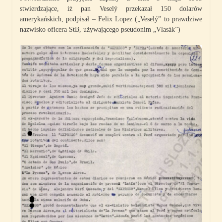
stwierdzające, iż pan Veselý przekazał 150 dolarów
amerykańskich, podpisał – Felix Lopez („Veselý” to prawdziwe
nazwisko oficera StB, używającego pseudonim „Vlasák”)