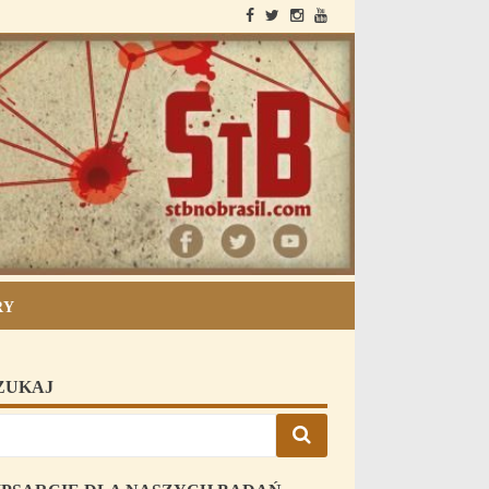
StB i Brazilia
RY
ZUKAJ