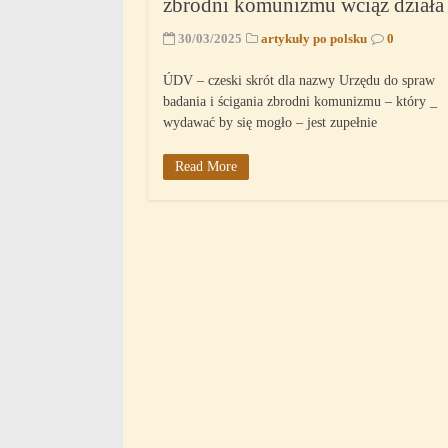
zbrodni komunizmu wciąż działa
30/03/2025
artykuły po polsku
0
ÚDV – czeski skrót dla nazwy Urzędu do spraw
badania i ścigania zbrodni komunizmu – który _
wydawać by się mogło – jest zupełnie
Read More