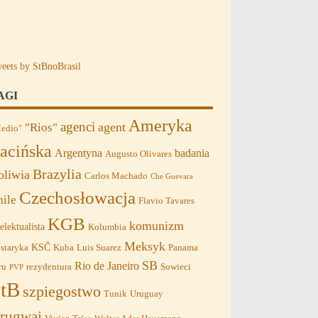
eets by StBnoBrasil
AGI
Ameryka
agenci
agent
"Rios"
edio"
acińska
Argentyna
badania
Augusto Olivares
Brazylia
oliwia
Carlos Machado
Che Guevara
Czechosłowacja
hile
Flavio Tavares
KGB
komunizm
telektualista
Kolumbia
Meksyk
KSČ
staryka
Kuba
Luis Suarez
Panama
SB
Rio de Janeiro
ru
rezydentura
Sowieci
PVP
tB
szpiegostwo
Tunik
Uruguay
rugwaj