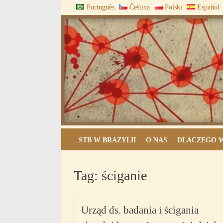
Skip
Português
Čeština
Polski
Español
to
content
ARQUIVOS DO BLOCO
STB W BRAZYLII
O NAS
DLACZEGO W
Tag:
ściganie
Urząd ds. badania i ścigania