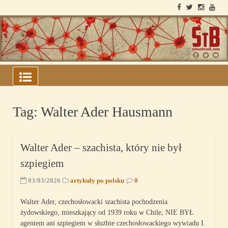
Skip
to
content
ARQUIVOS DO BLOCO
SOVIÉTICO
Tag:
Walter Ader Hausmann
Walter Ader – szachista, który nie był
szpiegiem
03/03/2026
artykuły po polsku
0
Walter Ader, czechosłowacki szachista pochodzenia
żydowskiego, mieszkający od 1939 roku w Chile, NIE BYŁ
agentem ani szpiegiem w służbie czechosłowackiego wywiadu I.