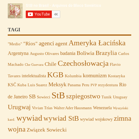
TAGI
Ameryka Łacińska
agenci
agent
"Rios"
"Medio"
Brazylia
Boliwia
Argentyna
badania
Augusto Olivares
Carlos
Czechosłowacja
Chile
Machado
Flavio
Che Guevara
KGB
komunizm
intelektualista
Tavares
Kolumbia
Kostaryka
Meksyk
Rio
KSČ
Kuba
Luis Suarez
Panama
Peru
rezydentura
PVP
StB
szpiegostwo
SB
de Janeiro
Sowieci
Tunik
Uruguay
Urugwaj
Wenezuela
Vivian Trías
Walter Ader Hausmann
Wyszyński
wywiad
wywiad StB
zimna
wywiad wojskowy
kard.
wojna
Związek Sowiecki