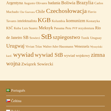
Brazylia
Boliwia
Argentyna
badania
Augusto Olivares
Carlos
Czechosłowacja
Chile
Machado
Flavio
Che Guevara
KGB
komunizm
intelektualista
Tavares
Kolumbia
Kostaryka
Meksyk
Rio
KSČ
Kuba
Luis Suarez
Panama
Peru
rezydentura
PVP
StB
szpiegostwo
SB
de Janeiro
Sowieci
Tunik
Uruguay
Urugwaj
Wenezuela
Vivian Trías
Walter Ader Hausmann
Wyszyński
wywiad
wywiad StB
zimna
wywiad wojskowy
kard.
wojna
Związek Sowiecki
Português
Čeština