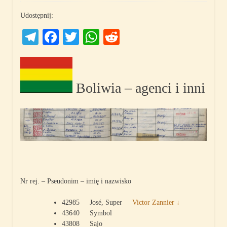
Udostępnij:
Telegram
Facebook
Twitter
WhatsApp
Reddit
Boliwia – agenci i inni
Nr rej. – Pseudonim – imię i nazwisko
42985 José, Super
Victor Zannier ↓
43640 Symbol
43808 Sajo