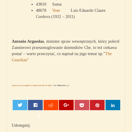
43810 Suma
48678
Vene
Luis Eduardo Claure
Cordova (1932 – 2011)
Antonio Arguedas
, minister spraw wewnętrznych, który polecił
Zannierowi przeszmuglowanie dzienników Che, to też ciekawa
postać – warto przeczytać, co napisał na jego temat np.”
The
Guardian”
Echeverria, Fernando La Fuenta José (20.12.1955)
>
TS_749818_MV_1_1
0
Udostępnij: