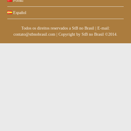
Polski
Español
Todos os direitos reservados a StB no Brasil
|
E-mail:
contato@stbnobrasil.com
|
Copyright by
StB no Brasil ©2014
.