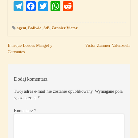
Telegram
Facebook
Twitter
WhatsApp
Reddit
agent
,
Boliwia
,
StB
,
Zannier Victor
Nawigacja
Enrique Bordes Mangel y
Victor Zannier Valenzuela
Cervantes
wpisu
Dodaj komentarz
Twój adres e-mail nie zostanie opublikowany.
Wymagane pola
są oznaczone
*
Komentarz
*