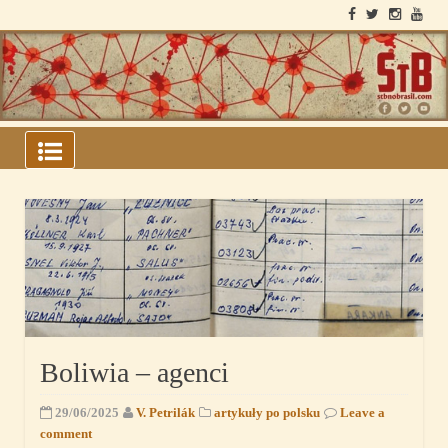
Skip
to
content
ARQUIVOS DO BLOCO
SOVIÉTICO
Boliwia – agenci
29/06/2025
V. Petrilák
artykuły po polsku
Leave a
comment