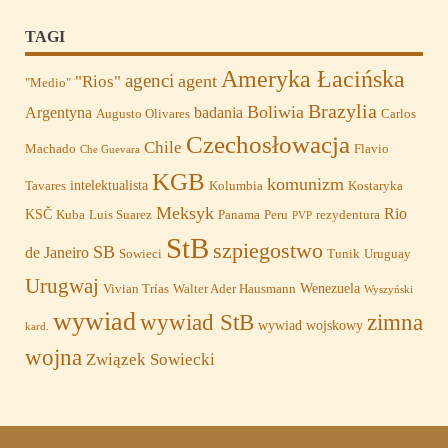
TAGI
Ameryka Łacińska
agenci
agent
"Rios"
"Medio"
Brazylia
Boliwia
Argentyna
badania
Augusto Olivares
Carlos
Czechosłowacja
Chile
Machado
Flavio
Che Guevara
KGB
komunizm
intelektualista
Tavares
Kolumbia
Kostaryka
Meksyk
Rio
KSČ
Kuba
Luis Suarez
Panama
Peru
rezydentura
PVP
StB
szpiegostwo
SB
de Janeiro
Sowieci
Tunik
Uruguay
Urugwaj
Wenezuela
Vivian Trías
Walter Ader Hausmann
Wyszyński
wywiad
wywiad StB
zimna
wywiad wojskowy
kard.
wojna
Związek Sowiecki