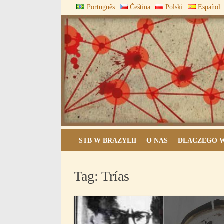
Skip
Português
Čeština
Polski
Español
to
content
ARQUIVOS DO BLOCO
STB W BRAZYLII
O NAS
DLACZEGO W
Tag:
Trías