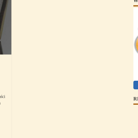
W
aści
R
m