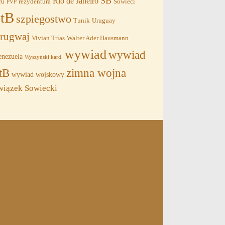
SB
Rio de Janeiro
ru
rezydentura
Sowieci
PVP
tB
szpiegostwo
Tunik
Uruguay
rugwaj
Vivian Trías
Walter Ader Hausmann
wywiad
wywiad
nezuela
Wyszyński kard.
tB
zimna wojna
wywiad wojskowy
wiązek Sowiecki