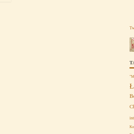
Tw
T
"M
Ł
B
C
in
Ko