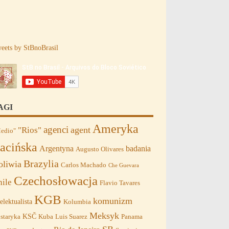
eets by StBnoBrasil
AGI
Ameryka
agenci
agent
"Rios"
edio"
acińska
Argentyna
badania
Augusto Olivares
Brazylia
oliwia
Carlos Machado
Che Guevara
Czechosłowacja
hile
Flavio Tavares
KGB
komunizm
telektualista
Kolumbia
Meksyk
KSČ
staryka
Kuba
Luis Suarez
Panama