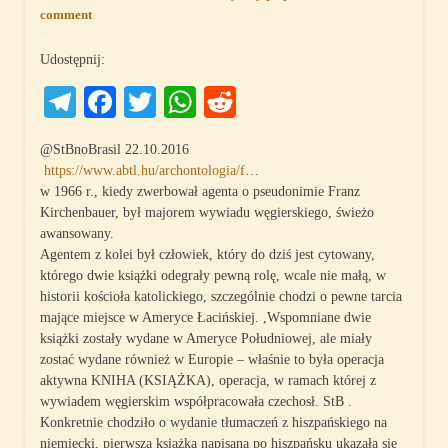
comment
Udostępnij:
Telegram
Facebook
Twitter
WhatsApp
Reddit
@StBnoBrasil 22.10.2016
https://www.abtl.hu/archontologia/f
…
w 1966 r., kiedy zwerbował agenta o pseudonimie Franz
Kirchenbauer, był majorem wywiadu węgierskiego, świeżo
awansowany.
Agentem z kolei był człowiek, który do dziś jest cytowany,
którego dwie książki odegrały pewną rolę, wcale nie małą, w
historii kościoła katolickiego, szczególnie chodzi o pewne tarcia
mające miejsce w Ameryce Łacińskiej. ,Wspomniane dwie
książki zostały wydane w Ameryce Południowej, ale miały
zostać wydane również w Europie – właśnie to była operacja
aktywna KNIHA (KSIĄŻKA), operacja, w ramach której z
wywiadem węgierskim współpracowała czechosł. StB .
Konkretnie chodziło o wydanie tłumaczeń z hiszpańskiego na
niemiecki, pierwsza książka napisana po hiszpańsku ukazała się