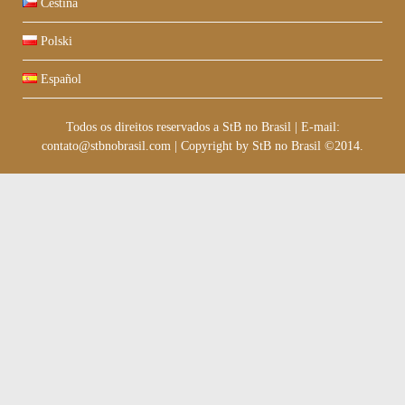
Čeština
Polski
Español
Todos os direitos reservados a StB no Brasil
|
E-mail:
contato@stbnobrasil.com
|
Copyright by
StB no Brasil ©2014
.