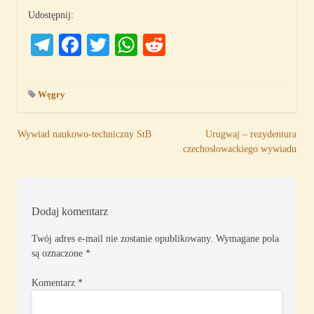
Udostępnij:
Telegram
Facebook
Twitter
WhatsApp
Reddit
Węgry
Nawigacja
Wywiad naukowo-techniczny StB
Urugwaj – rezydentura
czechosłowackiego wywiadu
wpisu
Dodaj komentarz
Twój adres e-mail nie zostanie opublikowany.
Wymagane pola
są oznaczone
*
Komentarz
*