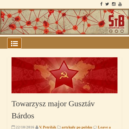
Skip
to
content
ARQUIVOS DO BLOCO
SOVIÉTICO
Towarzysz major Gusztáv
Bárdos
22/10/2016
V. Petrilák
artykuły po polsku
Leave a