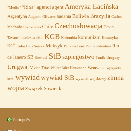
Ameryka Łacińska
agenci
agent
"Rios"
"Medio"
Brazylia
Boliwia
Argentyna
badania
Augusto Olivares
Carlos
Czechosłowacja
Chile
Machado
Flavio
Che Guevara
KGB
komunizm
intelektualista
Tavares
Kolumbia
Kostaryka
Meksyk
Rio
KSČ
Kuba
Luis Suarez
Panama
Peru
rezydentura
PVP
StB
szpiegostwo
SB
de Janeiro
Sowieci
Tunik
Uruguay
Urugwaj
Wenezuela
Vivian Trías
Walter Ader Hausmann
Wyszyński
wywiad
wywiad StB
zimna
wywiad wojskowy
kard.
wojna
Związek Sowiecki
Português