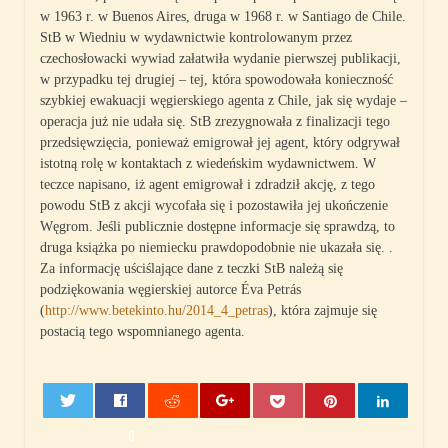
w 1963 r. w Buenos Aires, druga w 1968 r. w Santiago de Chile.
StB w Wiedniu w wydawnictwie kontrolowanym przez
czechosłowacki wywiad załatwiła wydanie pierwszej publikacji,
w przypadku tej drugiej – tej, która spowodowała konieczność
szybkiej ewakuacji węgierskiego agenta z Chile, jak się wydaje –
operacja już nie udała się. StB zrezygnowała z finalizacji tego
przedsięwzięcia, ponieważ emigrował jej agent, który odgrywał
istotną rolę w kontaktach z wiedeńskim wydawnictwem. W
teczce napisano, iż agent emigrował i zdradził akcję, z tego
powodu StB z akcji wycofała się i pozostawiła jej ukończenie
Węgrom. Jeśli publicznie dostępne informacje się sprawdzą, to
druga książka po niemiecku prawdopodobnie nie ukazała się. .
Za informację uściślające dane z teczki StB należą się
podziękowania węgierskiej autorce Éva Petrás
(
http://www.betekinto.hu/2014_4_petras
), która zajmuje się
postacią tego wspomnianego agenta.
0