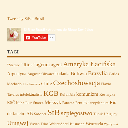
Tweets by StBnoBrasil
TAGI
Ameryka Łacińska
agenci
agent
"Rios"
"Medio"
Brazylia
Boliwia
Argentyna
badania
Augusto Olivares
Carlos
Czechosłowacja
Chile
Machado
Flavio
Che Guevara
KGB
komunizm
intelektualista
Tavares
Kolumbia
Kostaryka
Meksyk
Rio
KSČ
Kuba
Luis Suarez
Panama
Peru
rezydentura
PVP
StB
szpiegostwo
SB
de Janeiro
Sowieci
Tunik
Uruguay
Urugwaj
Wenezuela
Vivian Trías
Walter Ader Hausmann
Wyszyński