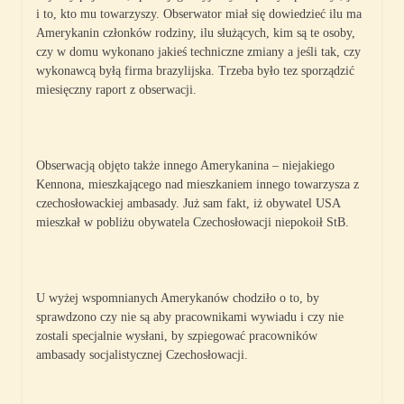
i to, kto mu towarzyszy. Obserwator miał się dowiedzieć ilu ma
Amerykanin członków rodziny, ilu służących, kim są te osoby,
czy w domu wykonano jakieś techniczne zmiany a jeśli tak, czy
wykonawcą byłą firma brazylijska. Trzeba było tez sporządzić
miesięczny raport z obserwacji.
Obserwacją objęto także innego Amerykanina – niejakiego
Kennona, mieszkającego nad mieszkaniem innego towarzysza z
czechosłowackiej ambasady. Już sam fakt, iż obywatel USA
mieszkał w pobliżu obywatela Czechosłowacji niepokoił StB.
U wyżej wspomnianych Amerykanów chodziło o to, by
sprawdzono czy nie są aby pracownikami wywiadu i czy nie
zostali specjalnie wysłani, by szpiegować pracowników
ambasady socjalistycznej Czechosłowacji.