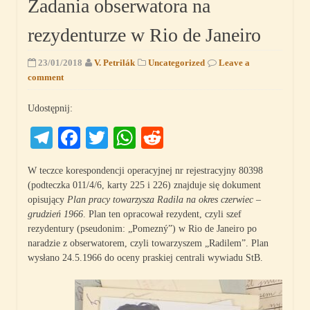
Zadania obserwatora na
rezydenturze w Rio de Janeiro
23/01/2018
V. Petrilák
Uncategorized
Leave a
comment
Udostępnij:
Telegram
Facebook
Twitter
WhatsApp
Reddit
W teczce korespondencji operacyjnej nr rejestracyjny 80398
(podteczka 011/4/6, karty 225 i 226) znajduje się dokument
opisujący
Plan pracy towarzysza Radila na okres czerwiec –
grudzień 1966
. Plan ten opracował rezydent, czyli szef
rezydentury (pseudonim: „Pomezný”) w Rio de Janeiro po
naradzie z obserwatorem, czyli towarzyszem „Radilem”. Plan
wysłano 24.5.1966 do oceny praskiej centrali wywiadu StB.