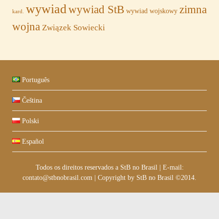
wywiad
wywiad StB
zimna
wywiad wojskowy
kard.
wojna
Związek Sowiecki
Português
Čeština
Polski
Español
Todos os direitos reservados a StB no Brasil
|
E-mail:
contato@stbnobrasil.com
|
Copyright by
StB no Brasil ©2014
.