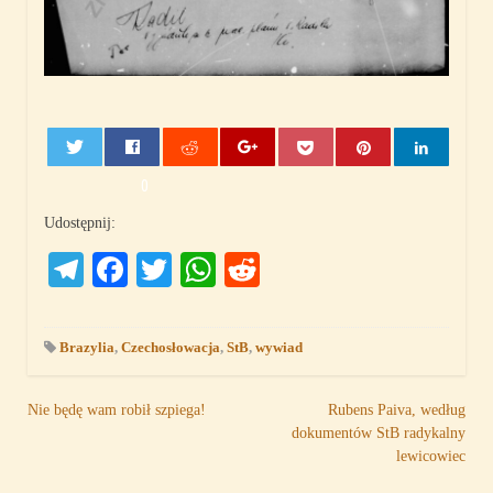
0
Udostępnij:
Telegram
Facebook
Twitter
WhatsApp
Reddit
Brazylia
,
Czechosłowacja
,
StB
,
wywiad
Nawigacja
Nie będę wam robił szpiega!
Rubens Paiva, według
dokumentów StB radykalny
wpisu
lewicowiec