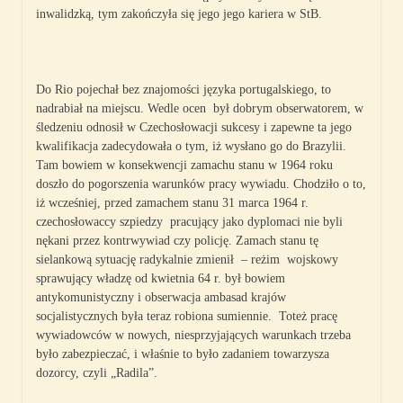
inwalidzką, tym zakończyła się jego jego kariera w StB.
Do Rio pojechał bez znajomości języka portugalskiego, to
nadrabiał na miejscu. Wedle ocen był dobrym obserwatorem, w
śledzeniu odnosił w Czechosłowacji sukcesy i zapewne ta jego
kwalifikacja zadecydowała o tym, iż wysłano go do Brazylii.
Tam bowiem w konsekwencji zamachu stanu w 1964 roku
doszło do pogorszenia warunków pracy wywiadu. Chodziło o to,
iż wcześniej, przed zamachem stanu 31 marca 1964 r.
czechosłowaccy szpiedzy pracujący jako dyplomaci nie byli
nękani przez kontrwywiad czy policję. Zamach stanu tę
sielankową sytuację radykalnie zmienił – reżim wojskowy
sprawujący władzę od kwietnia 64 r. był bowiem
antykomunistyczny i obserwacja ambasad krajów
socjalistycznych była teraz robiona sumiennie. Toteż pracę
wywiadowców w nowych, niesprzyjających warunkach trzeba
było zabezpieczać, i właśnie to było zadaniem towarzysza
dozorcy, czyli „Radila”.