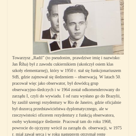
Towarzysz „Radil” (to pseudonim, prawdziwe imię i nazwisko:
Jan Říha) był z zawodu cukiernikiem (ukończył osiem klas
szkoły elementarnej), który w 1950 r. stał się funkcjonariuszem
StB, gdzie zajmował się śledzeniem – obserwacją. W latach 50.
pracował więc jako obserwator, był dowódcą grup
obserwacyjno-śledczych i w 1964 został odkomenderowany do
zarządu I, czyli do wywiadu. I od razu wysłano go do Brazylii,
by zasilił szeregi rezydentury w Rio de Janeiro, gdzie oficjalnie
był dozorcą przedstawicielstwa dyplomatycznego, ale w
rzeczywistości oficerem rezydentury z funkcją obserwatora,
osoby wykonujące śledzenie. Pracował tam do roku 1968,
powrocie do ojczyzny wrócił za zarządu ds. obserwacji, w 1975
r. miał zawał serca i w roku następnym otrzymał rentę