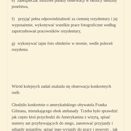
e) zabezpieczać możliwe punkty obserwacji w okolicy siedziby
poselstwa,
f) przyjąć pełna odpowiedzialność za ciemnię rezydentury i jej
wyposażenie, wykonywać wszelkie prace fotograficzne według
zapotrzebowań pracowników rezydentury,
g) wykonywać tajne foto obiektów w terenie, wedle poleceń
rezydenta.
Wśród kolejnych zadań znalazła się obserwacja konkretnych
osób.
Chodziło konkretnie o amerykańskiego obywatela Franka
Gilmana, mieszkającego obok ambasady. Trzeba było sprawdzić
jak często ktoś przychodzi do Amerykanina z wizytą, spisać
numery aut przybywających do niego, zanotować przyjazdy i
odjazdy pojazdów, spisać jego wyjazdy do pracy i powroty , jak