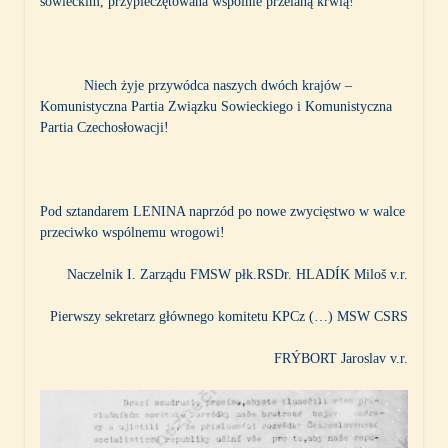
sowieckim, przypieczętowana wspólnie przelaną krwią!
Niech żyje przywódca naszych dwóch krajów –
Komunistyczna Partia Związku Sowieckiego i Komunistyczna
Partia Czechosłowacji!
Pod sztandarem LENINA naprzód po nowe zwycięstwo w walce
przeciwko wspólnemu wrogowi!
Naczelnik I. Zarządu FMSW płk.RSDr. HLADÍK Miloš v.r.
Pierwszy sekretarz głównego komitetu KPCz (…) MSW CSRS
FRÝBORT Jaroslav v.r.