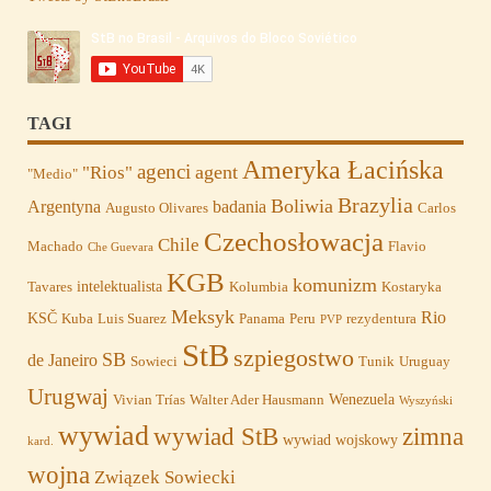
TAGI
Ameryka Łacińska
agenci
agent
"Rios"
"Medio"
Brazylia
Boliwia
Argentyna
badania
Augusto Olivares
Carlos
Czechosłowacja
Chile
Machado
Flavio
Che Guevara
KGB
komunizm
intelektualista
Tavares
Kolumbia
Kostaryka
Meksyk
Rio
KSČ
Kuba
Luis Suarez
Panama
Peru
rezydentura
PVP
StB
szpiegostwo
SB
de Janeiro
Sowieci
Tunik
Uruguay
Urugwaj
Wenezuela
Vivian Trías
Walter Ader Hausmann
Wyszyński
wywiad
wywiad StB
zimna
wywiad wojskowy
kard.
wojna
Związek Sowiecki