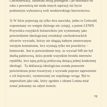
Czechosłowacji, uznawała swoją podległość i po ekscesach 68
roku z pewnością nie miała innych aspiracji niż bycie
posłusznym wykonawcą woli moskiewskiego kierownictwa.
3) W liście pojawiają się tylko dwa nazwiska, jedno to Gottwald,
wspomniany we wstępie (którego nie cytuję), a potem LENIN.
Przywódca rosyjskich bolszewików jest wymieniany jako
potwierdzenie ideologicznej ortodoksji czechosłowackich
oficerów wywiadu, którzy nie ulegają żadnym zmutowanym
wersjom komunizmu, lecz wyznają tylko ten prawdziwy –
leninowski. Jest to potwierdzenie tezy, że wywiad StB nie był
służbą państwową, która przede wszystkim broniła interesów
republiki, lecz tajną policją polityczną służącą jednej konkretnej
ideologii. Ta deklaracja ideologiczna została ponownie
potwierdzona przez towarzyszy z wywiadu poprzez zapewnienie
o ich bojowości, wymierzonej we wspólnego wroga. Był to
imperializm jako taki, który zgodnie z ideami Lenina miał
zostać pokonany na całym świecie.
vp