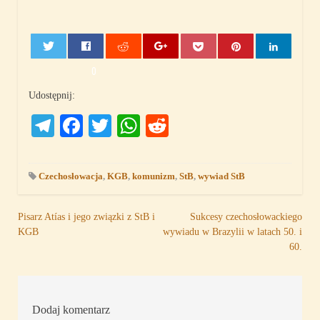
0
Udostępnij:
Telegram
Facebook
Twitter
WhatsApp
Reddit
Czechosłowacja
,
KGB
,
komunizm
,
StB
,
wywiad StB
Nawigacja
Pisarz Atías i jego związki z StB i
Sukcesy czechosłowackiego
KGB
wywiadu w Brazylii w latach 50. i
wpisu
60.
Dodaj komentarz