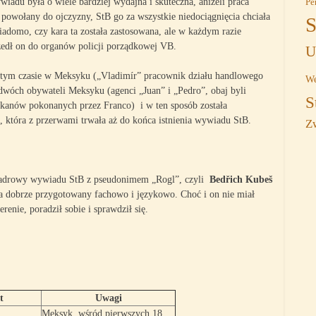
Pe
wiadu była o wiele bardziej wydajna i skuteczna, aniżeli praca
powołany do ojczyzny, StB go za wszystkie niedociągnięcia chciała
S
adomo, czy kara ta została zastosowana, ale w każdym razie
edł on do organów policji porządkowej VB.
U
 tym czasie w Meksyku („Vladimír” pracownik działu handlowego
We
dwóch obywateli Meksyku (agenci „Juan” i „Pedro”, obaj byli
S
ikanów pokonanych przez Franco) i w ten sposób została
, która z przerwami trwała aż do końca istnienia wywiadu StB.
Z
 kadrowy wywiadu StB z pseudonimem „Rogl”, czyli
Bedřich Kubeš
ka dobrze przygotowany fachowo i językowo. Choć i on nie miał
enie, poradził sobie i sprawdził się.
t
Uwagi
Meksyk wśród pierwszych 18