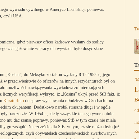
ckiego wywiadu cywilnego w Ameryce Łacińskiej, ponieważ
a, czyli USA.
Tw
omiczne, gdyż pierwszy oficer kadrowy wysłany do stolicy
 jego zaangażowanie w pracy dla wywiadu było dosyć słabe.
T
mu „Kosina”, do Meksyku został on wysłany 8.12.1952 r., jego
"M
ż w przeciwieństwie do oficerów na innych rezydenturach był on
Ł
iało możliwości nawiązywania wywiadowczo interesujących
 licznych weryfikacji wykryto, iż „Kosina” ukrył przed StB fakt, iż
B
em
Kuratorium
do spraw wychowania młodzieży w Czechach i na
mieckim okupantem. Dodatkowo narobił straszne długi i w ogóle
C
yły bardzo złe. W 1954 r., kiedy wszystkie te negatywne opinie
ono mu dać szansę poprawy, ponieważ StB w tym czasie nie miała
in
by go zastąpić. Na szczęście dla StB w tym, czasie można było już
Ko
eologicznych, czyli obywatelach czechosłowackich zwerbowanych