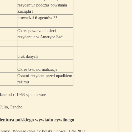
rezydentur podczas powstania
Zarządu I
prowadził 6 agentów **
Okres poszerzania sieci
rezydentur w Ameryce Łać.
brak danych
Okres tzw. normalizacji
Ostatni rezydent przed upadkiem
reżimu
ane od r. 1963 są niepewne
 Julio, Pancho
entura polskiego wywiadu cywilnego
 pracy „Wywiad cywilny Polski ludowej, IPN 2017).