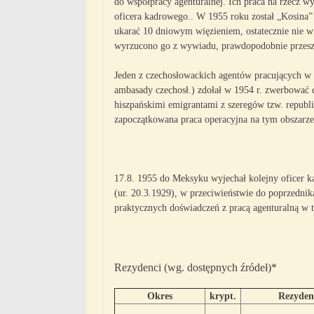
do współpracy agenturalnej. Ich praca na rzecz wy
oficera kadrowego.. W 1955 roku został „Kosina” 
ukarać 10 dniowym więzieniem, ostatecznie nie wi
wyrzucono go z wywiadu, prawdopodobnie przesz
Jeden z czechosłowackich agentów pracujących w
ambasady czechosł.) zdołał w 1954 r. zwerbować 
hiszpańskimi emigrantami z szeregów tzw. republ
zapoczątkowana praca operacyjna na tym obszarze
17.8. 1955 do Meksyku wyjechał kolejny oficer
(ur. 20.3.1929), w przeciwieństwie do poprzedni
praktycznych doświadczeń z pracą agenturalną w ter
Rezydenci (wg. dostępnych źródeł)*
Okres
krypt.
Rezyden