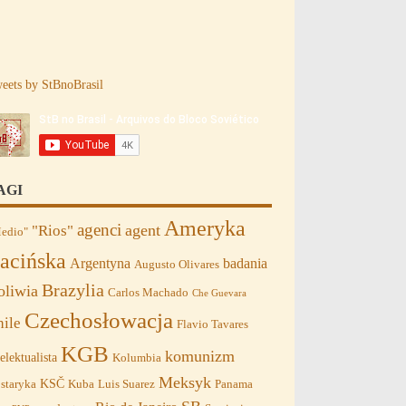
eets by StBnoBrasil
AGI
Ameryka
agenci
agent
"Rios"
edio"
acińska
Argentyna
badania
Augusto Olivares
Brazylia
oliwia
Carlos Machado
Che Guevara
Czechosłowacja
hile
Flavio Tavares
KGB
komunizm
telektualista
Kolumbia
Meksyk
KSČ
staryka
Kuba
Luis Suarez
Panama