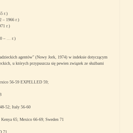
 г.)
– 1966 г.)
71 г.)
 – … г.)
radzieckich agentów” (Nowy Jork, 1974) w indeksie dotyczącym
ckich, u których przypuszcza się pewien związek ze służbami
Mexico 56-59 EXPELLED 59;
8
-52; Italy 56-60
 Kenya 65; Mexico 66-69; Sweden 71
D 71