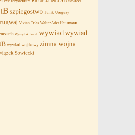
SB
Rio de Janeiro
ru
rezydentura
Sowieci
PVP
tB
szpiegostwo
Tunik
Uruguay
rugwaj
Vivian Trías
Walter Ader Hausmann
wywiad
wywiad
nezuela
Wyszyński kard.
tB
zimna wojna
wywiad wojskowy
wiązek Sowiecki