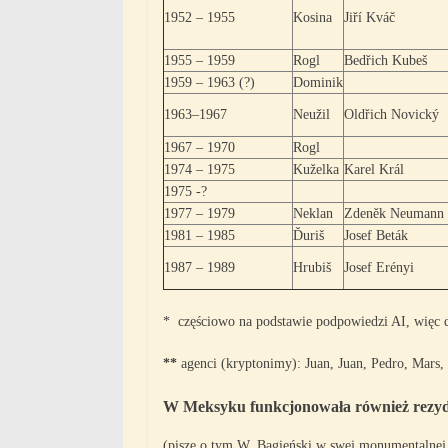
1952 – 1955
Kosina
Jiří Kváč
1955 – 1959
Rogl
Bedřich Kubeš
1959 – 1963 (?)
Dominik
1963–1967
Neužil
Oldřich Novický
1967 – 1970
Rogl
1974 – 1975
Kuželka
Karel Král
1975 -?
1977 – 1979
Neklan
Zdeněk Neumann
1981 – 1985
Ďuriš
Josef Beták
1987 – 1989
Hrubiš
Josef Erényi
* częściowo na podstawie podpowiedzi AI, więc d
**
agenci (kryptonimy): Juan, Juan, Pedro, Mars,
W Meksyku funkcjonowała również rezyd
(pisze o tym W. Bagieński w swej monumentalnej