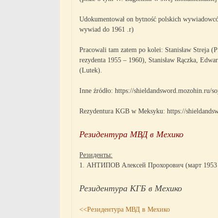
Udokumentował on bytność polskich wywiadowców
wywiad do 1961 .r)
Pracowali tam zatem po kolei: Stanisław Streja (P
rezydenta 1955 – 1960), Stanisław Rączka, Edwar
(Lutek).
Inne źródło: https://shieldandsword.mozohin.ru/
Rezydentura KGB w Meksyku: https://shieldands
Резидентура МВД в Мехико
Pезиденты:
1. АНТИПОВ Алексей Прохорович (март 1953 –
Резидентура КГБ в Мехико
<<Резидентура МВД в Мехико