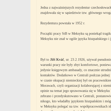
Jedna z najważniejszych rezydentur czechosłowa
znajdowała się w sąsiedztwie tzw. głównego wrog
Rezydentura powstała w 1952 r.
Początki pracy StB w Meksyku są poniekąd tragik
Meksyku nie znał w ogóle języka hiszpańskiego i
Był to
Jiří Kváč
, ur. 23.2.1926, używał pseudoni
warunki pracy nie były zbyt komfortowe, poniewa
jedynie księgowym ambasady, co znacznie utrudn
kontaktów. Dodatkowo w Centrali podczas jednej z
w czasie okupacji niemieckiej był on pracowniki
Morawach, czyli organizacji kolaborującej z nie
opinie na temat jego sprawowania się w Meksyku b
zebrano i przedyskutowano w Centrali, postanowi
nikogo, kto władałby językiem hiszpańskim i mógł
w Meksyku polegać na tzw. współpracownikach id