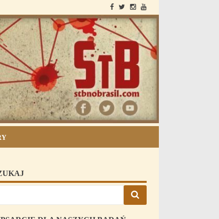
StB i Brazilia
RY
ZUKAJ