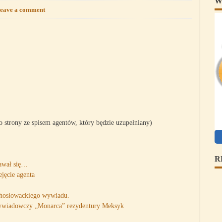
W
eave a comment
p
 strony ze spisem agentów, który będzie uzupełniany)
R
dawał się…
ejęcie agenta
chosłowackiego wywiadu.
ywiadowczy „Monarca” rezydentury Meksyk