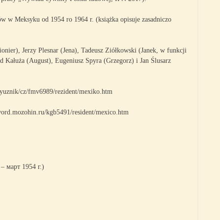
 w Meksyku od 1954 ro 1964 r. (książka opisuje zasadniczo
ionier), Jerzy Plesnar (Jena), Tadeusz Ziółkowski (Janek, w funkcji
d Kałuża (August), Eugeniusz Spyra (Grzegorz) i Jan Ślusarz
soyuznik/cz/fmv6989/rezident/mexiko.htm
word.mozohin.ru/kgb5491/resident/mexico.htm
 март 1954 г.)