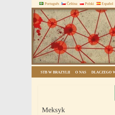
Skip
Português
Čeština
Polski
Español
to
content
ARQUIVOS DO BLOCO
STB W BRAZYLII
O NAS
DLACZEGO W
Meksyk