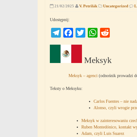
21/02/2025
V. Petrilák
Uncategorized
L
Udostępnij:
Telegram
Facebook
Twitter
WhatsAp
Reddit
Meksyk
Meksyk – agenci
(odnośnik prowadzi do
Teksty o Meksyku:
Carlos Fuentes – nie na
Alonso, czyli wrogie prz
Meksyk w zainteresowaniu cze
Ruben Montedónico, kontakt w
Adam, czyli Luis Suarez