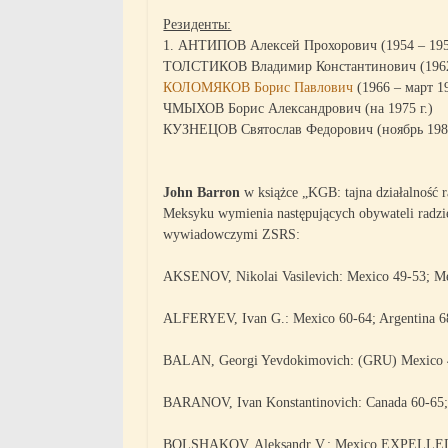
Резиденты:
1. АНТИПОВ Алексей Прохорович (1954 – 1955
ТОЛСТИКОВ Владимир Константинович (1962 
КОЛОМЯКОВ Борис Павлович
(1966 – март 19
ЧМЫХОВ Борис Александрович (на 1975 г.)
КУЗНЕЦОВ Святослав Федорович (ноябрь 1980
John Barron
w książce „KGB: tajna działalność 
Meksyku wymienia następujących obywateli radzie
wywiadowczymi ZSRS:
AKSENOV, Nikolai Vasilevich: Mexico 49-53; 
ALFERYEV, Ivan G.: Mexico 60-64; Argentina 6
BALAN, Georgi Yevdokimovich: (GRU) Mexico 48
BARANOV, Ivan Konstantinovich: Canada 60-65;
BOLSHAKOV, Aleksandr V.: Mexico EXPELLE